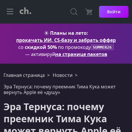
Войти
☀️
Планы на лето:
прокачать ИИ, CS-базу и забрать оффер
со
скидкой 50%
по промокоду
SUMMER26
— активируй
на странице пакетов
Главная страница
Новости
Эра Тернуса: почему преемник Тима Кука может
вернуть Apple её «душу»
Эра Тернуса: почему
преемник Тима Кука
может вернуть Apple её