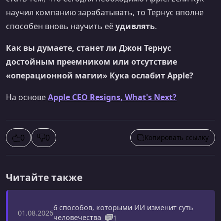
научил компанию зарабатывать, то Тернус вполне
способен вновь научить её
удивлять
.
Как вы думаете, станет ли Джон Тернус
достойным преемником или отсутствие
«операционной магии» Кука ослабит Apple?
На основе
Apple CEO Resigns, What's Next?
0
0
Копировать ссылку
Читайте также
6 способов, которыми ИИ изменит суть
01.08.2026
человечества
1