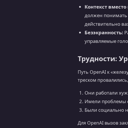
Контекст вместо
должен понимать к
действительно ва
Безэкранность:
Р
управляемые голо
Трудности: У
Путь OpenAI к «желез
треском провалились,
Они работали хуж
Имели проблемы с
Были социально н
Для OpenAI вызов зак