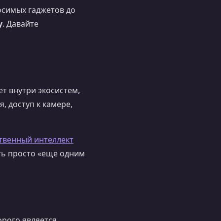
осимых гаджетов до
у
. Давайте
т внутри экосистем,
, доступ к камере,
твенный интеллект
ть просто «еще одним
орого является