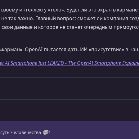
 своему интеллекту «тело». Будет ли это экран в карман
не так важно. Главный вопрос: сможет ли компания созд
 свои данные и которое не станет очередным прямоуго
 «карман». OpenAI пытается дать ИИ «присутствие» в на
ret AI Smartphone Just LEAKED - The OpenAI Smartphone Explain
суть человечества
1