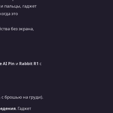
 и пальцы, гаджет
когда это
тва без экрана,
 AI Pin
и
Rabbit R1
с
с брошью на груди).
ведения
. Гаджет