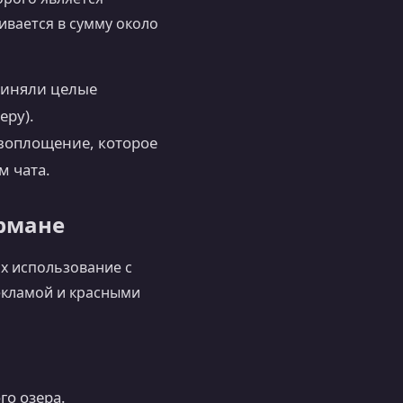
ивается в сумму около
единяли целые
еру).
 воплощение, которое
м чата.
армане
х использование с
екламой и красными
го озера.