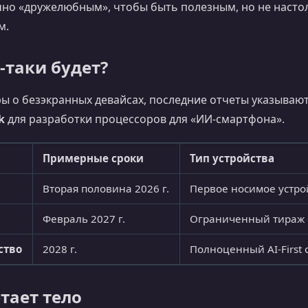
чно «дружелюбным», чтобы быть полезным, но не насто
м.
-таки будет?
ы о безэкранных девайсах, последние отчеты указывают
k
для разработки процессоров для «ИИ-смартфона».
Примерные сроки
Тип устройства
Вторая половина 2026 г.
Первое носимое устрой
Февраль 2027 г.
Ограниченный тираж 
ство
2028 г.
Полноценный AI-First
тает тело