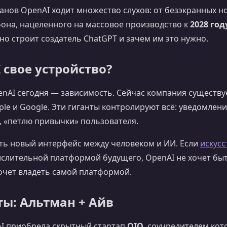
анов OpenAI ходит множество слухов: от безэкранных н
она, нацеленного на массовое производство к
2028 год
но строит создатель ChatGPT и зачем им это нужно.
 свое устройство?
nAI сегодня — зависимость. Сейчас компания существуе
e и Google. Эти гиганты контролируют всё: уведомления
, «петлю привычки» пользователя.
ть новый интерфейс между человеком и ИИ. Если
искусс
ислительной платформой будущего, OpenAI не хочет бы
очет владеть самой платформой.
ы: Альтман + Айв
AI приобрела скрытный стартап
OIO
, соучредителем кот