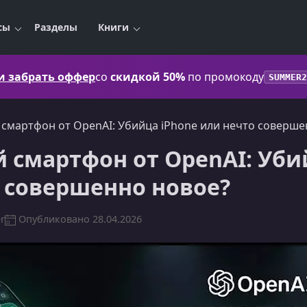
сы
Разделы
Книги
 и забрать оффер
со
скидкой 50%
по промокоду
SUMMER2
смартфон от OpenAI: Убийца iPhone или нечто соверше
 смартфон от OpenAI: Уби
 совершенно новое?
r
Опубликовано
28.04.2026