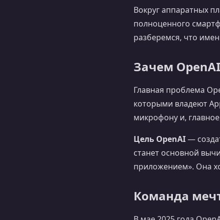
Вокруг аппаратных пл
полноценного смартф
разберемся, что имен
Зачем OpenAI
Главная проблема Ope
которыми владеют Appl
микрофону и, главное
Цель OpenAI
— созда
станет основной выч
приложением». Она х
Команда мечт
В мае 2025 года Open