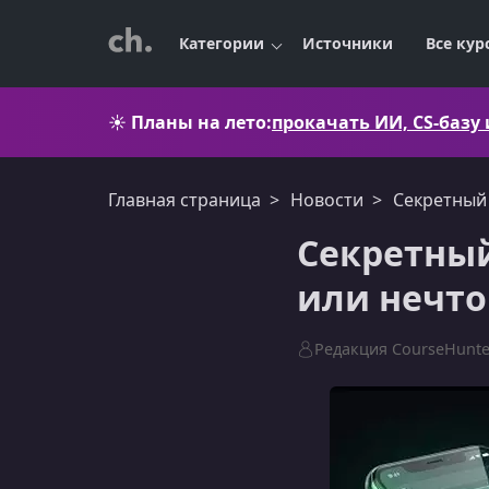
Категории
Источники
Все кур
☀️
Планы на лето:
прокачать ИИ, CS-базу
Главная страница
Новости
Секретный 
Секретный
или нечто
Редакция CourseHunte