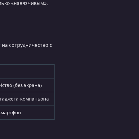
лько «навязчивым»,
 на сотрудничество с
ство (без экрана)
гаджета-компаньона
 смартфон