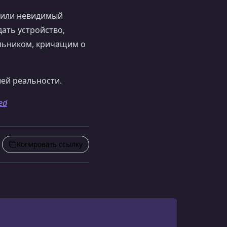
е или невидимый
ать устройство,
льником, кричащим о
шей реальности.
ed
Копировать ссылку