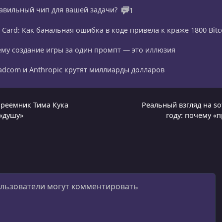
равильный чип для вашей задачи?
1
Card: Как банальная ошибка в коде привела к краже 1800 Bitc
му создание игры за один промпт — это иллюзия
adcom и Anthropic крутят миллиарды долларов
преемник Тима Кука
Реальный взгляд на so
 «душу»
году: почему «