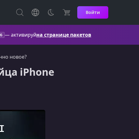
Войти
— активируй
на странице пакетов
6
нно новое?
йца iPhone