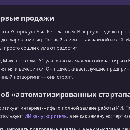
первые продажи
тарта YC продукт был бесплатным. В первую неделю про
 долларов в месяц. Первый клиент стал важной вехой: 
ы просто сошли с ума от радости».
зд Макс проходил YC удалённо из маленькой квартиры в 
иятия и вечеринки. Он подчёркивает: лучшие предприн
нный нетворкинг — они строят.
об «автоматизированных стартап
ритикует интернет‑мифы о полной замене работы ИИ. По
используют
ИИ как ускоритель
, а не как замену экспертиз
тизировать повторяемые задачи, а не смысловые ре