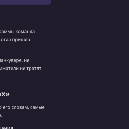
граммы команда
«Когда пришло
Ванкувере, не
иматели не тратят
ах»
 его словам, самые
е.
шения.