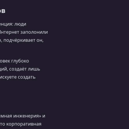
ов
енция: люди
 Интернет заполонили
, подчёркивает он,
овек глубоко
ций, создаёт лишь
рискуете создать
аммная инженерия» и
 что корпоративная