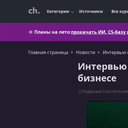
Категории
Источники
Все кур
☀️
Планы на лето:
прокачать ИИ, CS-базу
Главная страница
Новости
Интервью 
Интервью 
бизнесе
Редакция CourseHunte