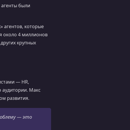
е агенты были
» агентов, которые
я около 4 миллионов
 других крупных
истами — HR,
 аудитории. Макс
ом развития.
роблему — это