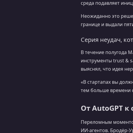
среда подавляет иниц
Неожиданно это решен
границе и выдали пяти
Серия неудач, ко
В течение полугода М
инструменты trust & s
выяснял, что идея не
«В стартапах вы долж
тем больше времени с
От AutoGPT к
Переломным моменто
ИИ‑агентов. Бродёр-