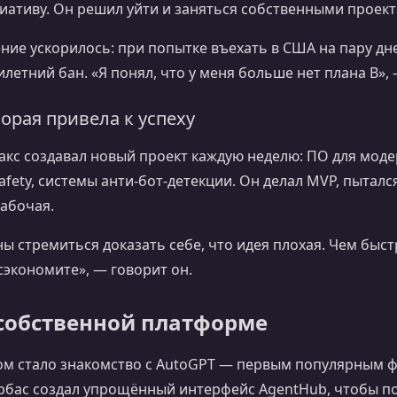
иативу. Он решил уйти и заняться собственными проект
ие ускорилось: при попытке въехать в США на пару дне
летний бан. «Я понял, что у меня больше нет плана B»,
торая привела к успеху
акс создавал новый проект каждую неделю: ПО для моде
afety, системы анти‑бот‑детекции. Он делал MVP, пытал
рабочая.
ны стремиться доказать себе, что идея плохая. Чем быст
экономите», — говорит он.
 собственной платформе
м стало знакомство с AutoGPT — первым популярным 
Урбас создал упрощённый интерфейс AgentHub, чтобы п