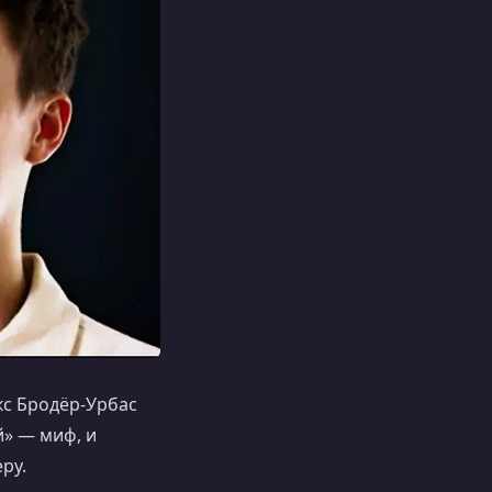
с Бродёр-Урбас
й» — миф, и
ру.