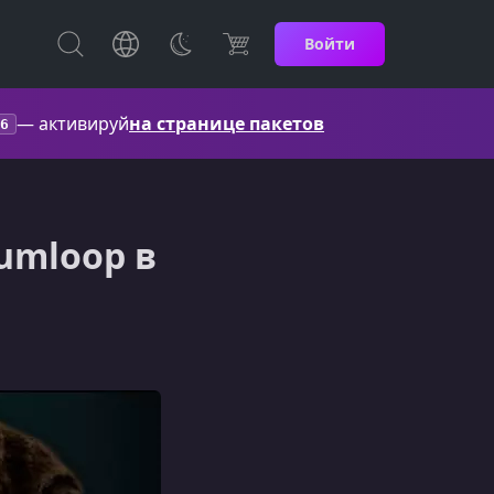
Войти
— активируй
на странице пакетов
6
umloop в