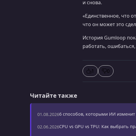
и снова.
«Единственное, что о
что он может это сде
История Gumloop пок
работать, ошибаться,
1
0
Читайте также
6 способов, которыми ИИ изменит 
01.08.2026
CPU vs GPU vs TPU: Как выбрать п
02.06.2026