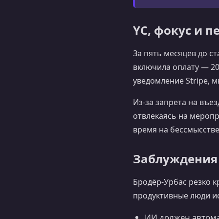
YC, фокус и 
За пять месяцев до с
включила оплату — 20
уведомление Stripe, м
Из-за запрета на въе
отвлекаясь на меропр
время на бессмысстве
Заблуждения 
Бродёр-Урбас резко к
продуктивные люди 
ИИ должен автома