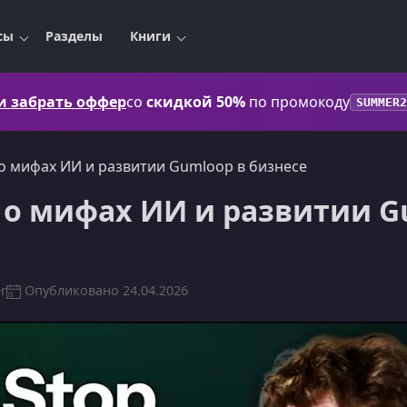
сы
Разделы
Книги
 и забрать оффер
со
скидкой 50%
по промокоду
SUMMER2
о мифах ИИ и развитии Gumloop в бизнесе
о мифах ИИ и развитии G
r
Опубликовано
24.04.2026