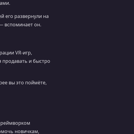
ами.
й его развернули на
 — вспоминает он.
рации VR-игр,
ся продавать и быстро
рее вы это поймёте,
фреймворком
омочь новичкам,