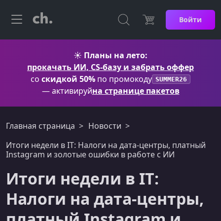
Войти
☀️
Планы на лето:
прокачать ИИ, CS-базу и забрать оффер
со
скидкой 50%
по промокоду
SUMMER26
— активируй
на странице пакетов
Главная страница
Новости
Итоги недели в IT: Налоги на дата-центры, платный
Instagram и золотые ошибки в работе с ИИ
Итоги недели в IT:
Налоги на дата-центры,
платный Instagram и