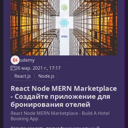
Node.js, научиться работать с GraphQ
udemy
26 мар. 2021 г., 17:17
React.js
Node.js
React Node MERN Marketplace
- Создайте приложение для
бронирования отелей
React Node MERN Marketplace - Build A Hotel
Booking App