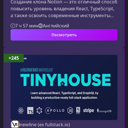
Создание клона Notion — это отличный способ
повысить уровень владения React, TypeScript,
а также освоить современные инструменты
разработки вроде Vite и Supabase. В этом
7 ч 57 мин
Английский
материале вы узнаете, чему научитесь на
Посмотреть
курсе и какие навыки сможете
продемонстрировать работодателям.Чему вы
научитесь на курсеКурс помогает укрепить
фундаментальные знания и познакомиться с
+245
практиками, которые применяются при
разработке реальных продуктов.Работа с
React и
newline (ex fullstack.io)