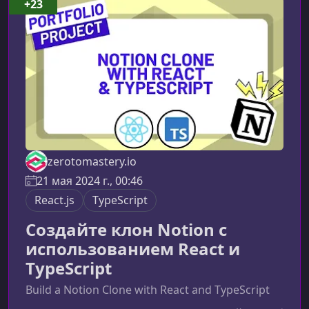
сеть с богатым функционалом, полностью
+23
аналогичным популярным платформам. Вы
разберетесь в архитектуре проекта, освоите
современные инструме
zerotomastery.io
21 мая 2024 г., 00:46
React.js
TypeScript
Создайте клон Notion с
использованием React и
TypeScript
Build a Notion Clone with React and TypeScript