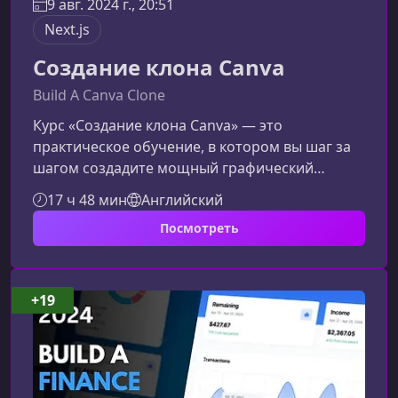
9 авг. 2024 г., 20:51
Next.js
Создание клона Canva
Build A Canva Clone
Курс «Создание клона Canva» — это
практическое обучение, в котором вы шаг за
шагом создадите мощный графический
редактор с функциями уровня популярных
17 ч 48 мин
Английский
дизайн‑платформ. Курс идеально подходит для
Посмотреть
разработчиков, желающих прокачать навыки
работы с Next.js, Auth.js, Stripe, интеграцией
ИИ и реализацией сложных UI‑редакторов.Что
вас ждёт в этом курсеНа протяжении 18 часов
+19
обучения вы создадите полноценное веб-
приложение, которое позволит пользовате