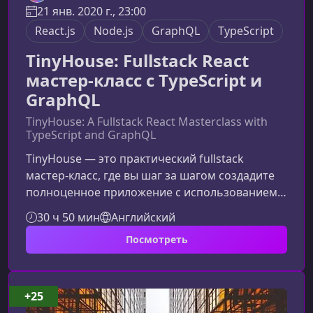
21 янв. 2020 г., 23:00
React.js
Node.js
GraphQL
TypeScript
TinyHouse: Fullstack React
мастер-класс с TypeScript и
GraphQL
TinyHouse: A Fullstack React Masterclass with
TypeScript and GraphQL
TinyHouse — это практический fullstack
мастер‑класс, где вы шаг за шагом создадите
полноценное приложение с использованием
React, TypeScript, Node.js и GraphQL. Курс
30 ч 50 мин
Английский
сочетает глубокую теорию и реальную
Посмотреть
продакшн‑разработку, помогая уверенно
перейти от отдельных технологий к цельному
приложению уровня Airbnb.О курсеЭтот
мастер‑класс создан для тех, кто хочет освоить
+25
современные подходы к разработке на React и