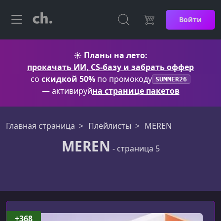
Войти
☀️
Планы на лето:
прокачать ИИ, CS-базу и забрать оффер
со
скидкой 50%
по промокоду
SUMMER26
— активируй
на странице пакетов
Главная страница
Плейлисты
MEREN
MEREN
- страница 5
MEREN
+368