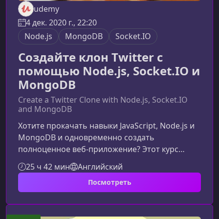
udemy
4 дек. 2020 г., 22:20
Node.js
MongoDB
Socket.IO
Создайте клон Twitter с
помощью Node.js, Socket.IO и
MongoDB
Create a Twitter Clone with Node.js, Socket.IO
and MongoDB
Хотите прокачать навыки JavaScript, Node.js и
MongoDB и одновременно создать
полноценное веб‑приложение? Этот курс
поможет вам разработать настоящий клон
25 ч 42 мин
Английский
Twitter с нуля — от серверной части до
Посмотреть
интерактивных функций в реальном
времени.О чем этот курсНа курсе вы шаг за
шагом создадите собственную социальную