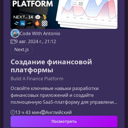
Code With Antonio
9 авг. 2024 г., 21:12
Next.js
Создание финансовой
платформы
Build A Finance Platform
Освойте ключевые навыки разработки
финансовых приложений и создайте
полноценную SaaS‑платформу для управления
личными и корпоративными финансами. Курс
13 ч 43 мин
Английский
поможет вам пройти путь от базовой
Посмотреть
архитектуры до интеграции платёжных