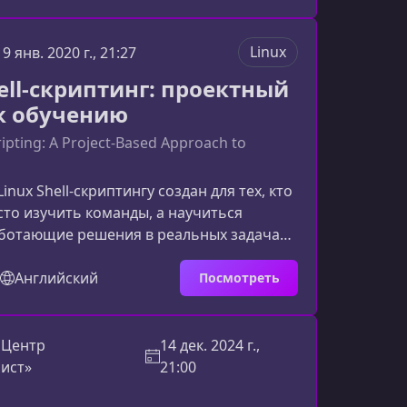
 практической работе с системой.Что
авление пользователями в LinuxВ любой
Linux
19 янв. 2020 г., 21:27
вательской ОС важно корректно
 роли, доступы и без
ell-скриптинг: проектный
к обучению
ripting: A Project-Based Approach to
Linux Shell‑скриптингу создан для тех, кто
сто изучить команды, а научиться
аботающие решения в реальных задачах
администрирования и разработки.
аётся через практику, что ускоряет
Английский
Посмотреть
закрепление навыков.Почему этот курс
иптингу уникаленВ отличие от типичных
х учебников, курс построен вокруг
 Центр
14 дек. 2024 г.,
оторые максимально приближены к
ист»
21:00
оте с Li