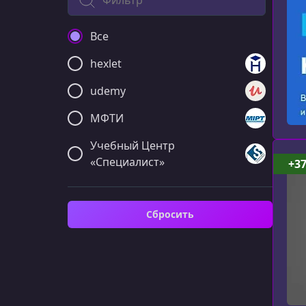
Все
hexlet
udemy
МФТИ
Учебный Центр
«Специалист»
+3
Сбросить