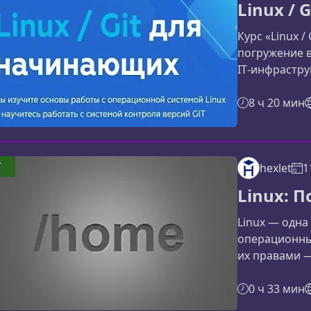
Linux /
элементом к
Курс «Linux 
погружение 
IT‑инфраструк
научитесь ув
взаимодейст
8 ч 20 мин
освоите Git 
и командной 
и GitLinux и
7
hexlet
1
IT‑компаниях
инфраструкт
Linux: 
Linux — одна
операционных
их правами —
администрато
серверными 
0 ч 33 мин
основы управ