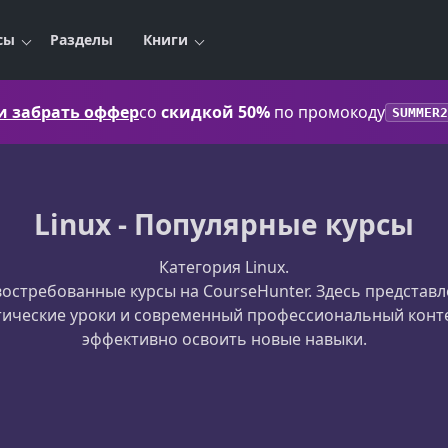
сы
Разделы
Книги
 и забрать оффер
со
скидкой 50%
по промокоду
SUMMER2
Linux - Популярные курсы
Категория Linux.
остребованные курсы на CourseHunter. Здесь предста
тические уроки и современный профессиональный конт
эффективно освоить новые навыки.