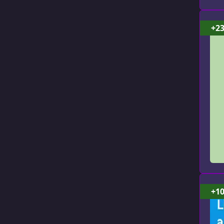
+2
+1