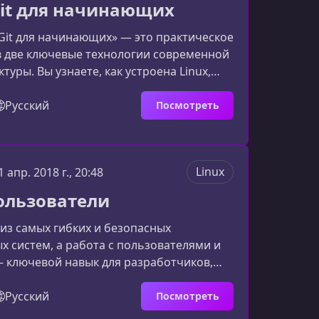
 Git для начинающих
орпоративной инфраструктуры, DevOp
/ Git для начинающих» — это практическое
в две ключевые технологии современной
туры. Вы узнаете, как устроена Linux,
еренно работать в терминале,
вовать с удалёнными серверами и
Русский
Посмотреть
— стандарт де‑факто для контроля версий
разработки.Почему важно освоить Linux
спользуется практически во всех крупных
Linux
1 апр. 2018 г., 20:48
 и доминирует в серверной
уре по
Пользователи
 из самых гибких и безопасных
 систем, а работа с пользователями и
 ключевой навык для разработчиков,
ров и всех, кто взаимодействует с
средами. Этот материал поможет понять
Русский
Посмотреть
ления пользователями в Linux и