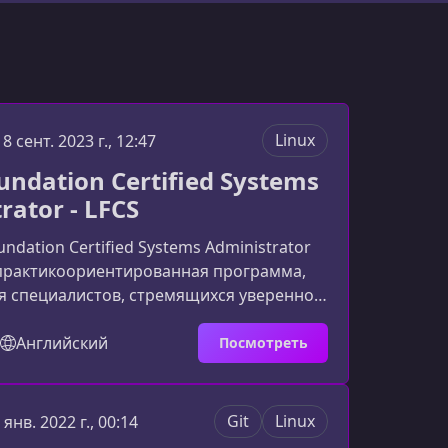
Linux
18 сент. 2023 г., 12:47
undation Certified Systems
rator - LFCS
undation Certified Systems Administrator
 практикоориентированная программа,
я специалистов, стремящихся уверенно
inux и успешно сдать экзамен LFCS.
са сочетает теорию, реальные сценарии
Английский
Посмотреть
абораторные задания, обеспечивая
нимание системного
ования.Зачем изучать
Git
Linux
 янв. 2022 г., 00:14
вание Linux?Linux остаётся ключевым