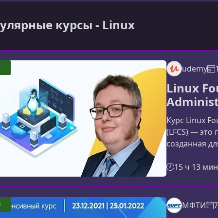
улярные курсы - Linux
udemy
Linux Fo
Administ
Курс Linux Fo
(LFCS) — это
созданная дл
работать с L
Материал кур
15 ч 13 мин
и сложные л
глубокое по
администрир
0
МФТИ
7
администриро