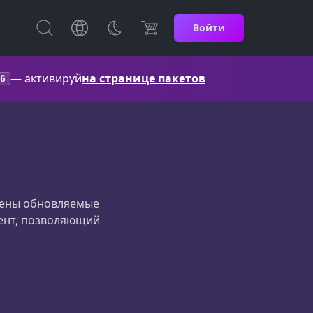
Войти
— активируй
на странице пакетов
6
влены обновляемые
ент, позволяющий