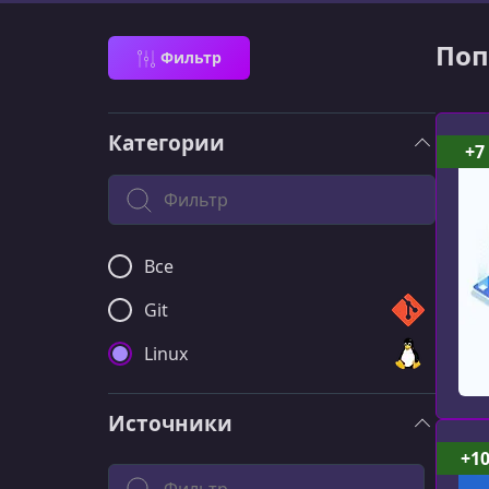
Поп
Фильтр
Категории
+7
Поиск по категории
Все
Git
Linux
Источники
+1
Filter by source