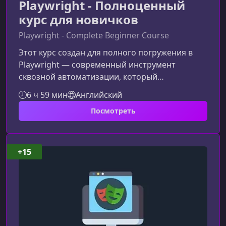
Playwright - Полноценный
курс для новичков
Playwright - Complete Beginner Course
Этот курс создан для полного погружения в
Playwright — современный инструмент
сквозной автоматизации, который
стремительно стал золотым стандартом в
6 ч 59 мин
Английский
тестировании. Материал подойдёт как
Посмотреть
новичкам, так и тем, кто хочет системно
укрепить навыки и перейти на
профессиональный уровень
автоматизации.Что делает Playwright лучшим
+15
инструментом для стартаPlaywright сочетает
простоту для начинающих и мощные
возможности для продвинутых инженеров по
автомати