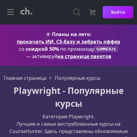
Войти
☀️
Планы на лето:
прокачать ИИ, CS-базу и забрать оффер
со
скидкой 50%
по промокоду
SUMMER26
— активируй
на странице пакетов
Главная страница
Популярные курсы
Playwright - Популярные
курсы
Категория Playwright.
Лучшие и самые востребованные курсы на
CourseHunter. Здесь представлены обновляемые