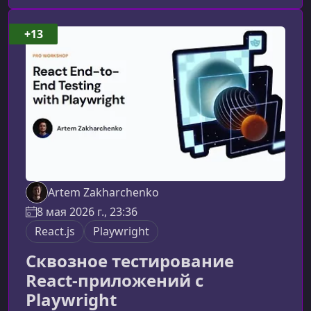
тесты с первых уроков и разберёте ключевые
возможности фреймворка без использования
+13
Selenium.Что вы изучите в этом курсеКурс
охватывает все ключевые аспекты
автоматизации тестирования с Playwrigh
Artem Zakharchenko
8 мая 2026 г., 23:36
React.js
Playwright
Сквозное тестирование
React-приложений с
Playwright