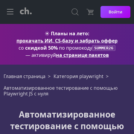
Войти
☀️
Планы на лето:
прокачать ИИ, CS-базу и забрать оффер
со
скидкой 50%
по промокоду
SUMMER26
— активируй
на странице пакетов
Главная страница
Категория playwright
Автоматизированное тестирование с помощью
Playwright JS с нуля
Автоматизированное
тестирование с помощью