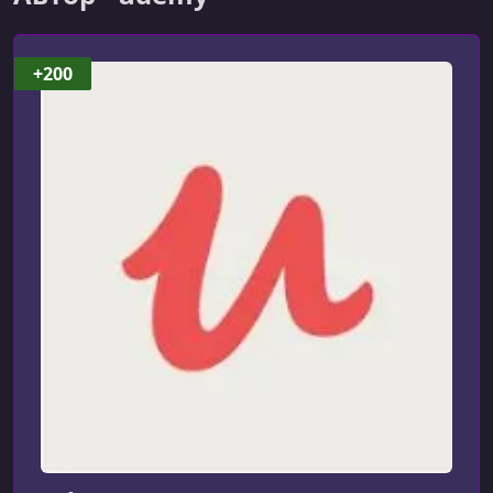
await understanding
УРОК 7.
00:14:15
+200
What is browser context and Page fixtures in Playwright ?
- Example
УРОК 8.
00:14:02
Importance of Playwright configuration file and its details
to run the tests
УРОК 9.
00:11:18
Running Playwright tests in multiple browsers - chrome,
Firefox 7 Webkit
УРОК 10.
00:12:59
Locators supported by playwright and how to type into
elements on page
УРОК 11.
00:12:34
Extracting the text from browser and inserting valid
expect assertions in test