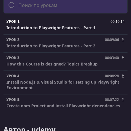
Поиск
УРОК 1.
00:10:14
Introduction to Playwright Features - Part 1
УРОК 2.
00:09:06
Introduction to Playwright Features - Part 2
УРОК 3.
00:03:40
How this Course is designed? Topics Breakup
УРОК 4.
00:08:28
Install Node.js & Visual Studio for setting up Playwright
Environment
УРОК 5.
00:07:22
Create npm Project and install Playwright dependencies
for testing
УРОК 6.
00:09:05
Автор - udemy
Importance of Playwright Test Annotation and async