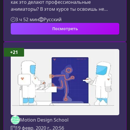
как это делают профессиональные
аниматоры? В этом курсе ты освоишь не
просто технику анимации, но и полноценный
3 ч 52 мин
Русский
подход к созданию эффектов: от формы и
Посмотреть
динамики до энергии и ритма. Курс построен
для тех, кто хочет повысить уровень
покадровой анимации и создавать зрелищные
FX в Toon Boom.Что ты освоишь на
+21
курсеПрограмма курса сфокусирована на
практическом создании спецэффектов любого
типа. Ты научишься
Motion Design School
19 февр. 2020 г., 20:56