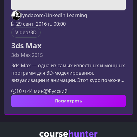
lyndacom/LinkedIn Learning
29 сент. 2016 г., 00:00
Video/3D
3ds Max
3ds Max 2015
3ds Max — одна из самых известных и мощных
программ для 3D‑моделирования,
визуализации и анимации. Этот курс поможет
вам быстро и уверенно освоить инструменты
10 ч 44 мин
Русский
программы, чтобы создавать эффектные
Посмотреть
сцены, модели и профессиональные проекты
для игр, визуализации интерьеров, рекламы и
многого другого.О чем этот курсОбучение
охватывает все ключевые этапы работы в 3ds
Max — от основ интерфейса до продвинутых