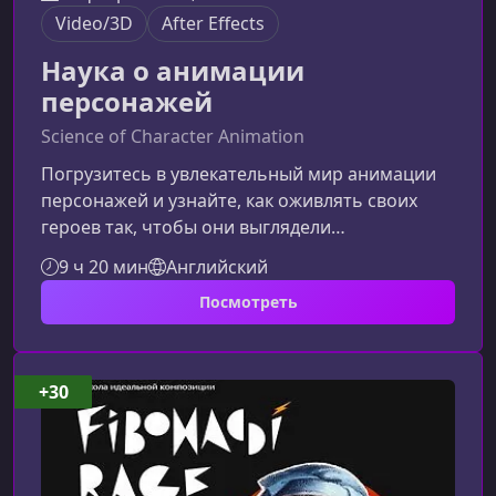
Video/3D
After Effects
Наука о анимации
персонажей
Science of Character Animation
Погрузитесь в увлекательный мир анимации
персонажей и узнайте, как оживлять своих
героев так, чтобы они выглядели
выразительно, естественно и
9 ч 20 мин
Английский
профессионально. Этот курс поможет вам
Посмотреть
системно освоить анимацию, избежать
типичных ошибок и наконец-то добиться
живости движений.О курсе«Наука о анимации
персонажей» — это практический курс,
+30
созданный для всех, кто хочет не просто
двигать слои в After Effects, а по-настоящему
понимать, как работает аним