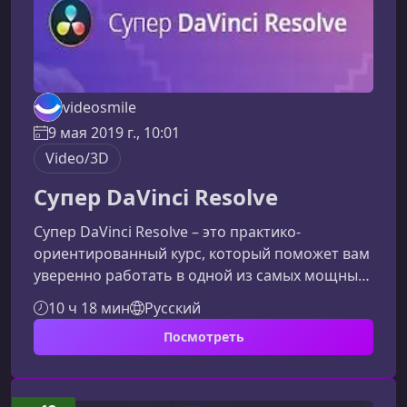
videosmile
9 мая 2019 г., 10:01
Video/3D
Супер DaVinci Resolve
Супер DaVinci Resolve – это практико-
ориентированный курс, который поможет вам
уверенно работать в одной из самых мощных
программ для монтажа и цветокоррекции.
10 ч 18 мин
Русский
Материал курса построен так, чтобы вы
Посмотреть
смогли быстро перейти от теории к реальной
работе с видео и научились создавать
впечатляющие, профессиональные
ролики.Почему стоит освоить DaVinci