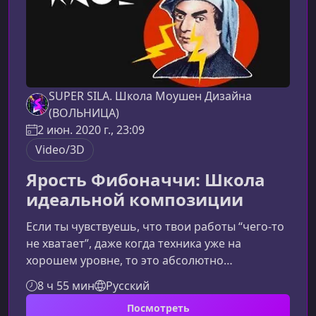
SUPER SILA. Школа Моушен Дизайна
(ВОЛЬНИЦА)
2 июн. 2020 г., 23:09
Video/3D
Ярость Фибоначчи: Школа
идеальной композиции
Если ты чувствуешь, что твои работы “чего‑то
не хватает”, даже когда техника уже на
хорошем уровне, то это абсолютно
нормальный этап развития. Композиция,
8 ч 55 мин
Русский
ритм, цвет и гармония — именно те элементы,
Посмотреть
которые отличают хорошие проекты от