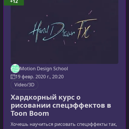
+12
ResolveDaVinci Resolve давно стал стандартом
в индустрии благодаря сочетанию мощных
инструментов и удо
Motion Design School
19 февр. 2020 г., 20:20
Video/3D
Хардкорный курс о
рисовании спецэффектов в
Toon Boom
Хочешь научиться рисовать спецэффекты так,