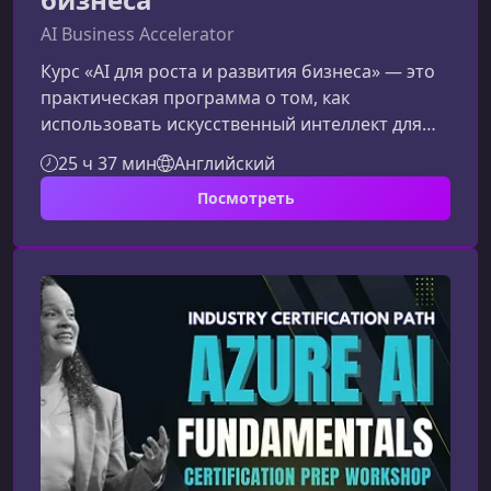
AI Business Accelerator
Курс «AI для роста и развития бизнеса» — это
практическая программа о том, как
использовать искусственный интеллект для
запуска, развития и масштабирования
25 ч 37 мин
Английский
современного бизнеса. Вы разберёте путь от
Посмотреть
поиска идеи и проверки спроса до
привлечения клиентов, продаж,
автоматизации процессов и построения
устойчивой системы роста. Курс подойдёт
предпринимателям, экспертам, консультантам
и специалистам, которые хотят превратить AI-
инструменты в понятный б