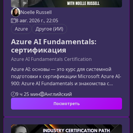
Noelle Russell
8 авг. 2026 г., 22:05
Azure
Другое (ИИ)
Azure AI Fundamentals:
сертификация
Azure AI Fundamentals Certification
Azure AI: основы — это курс для системной
подготовки к сертификации Microsoft Azure AI-
900: Azure AI Fundamentals и знакомства с
ключевыми возможностями искусственного
9 ч 25 мин
Английский
интеллекта в облаке Microsoft Azure. Вы
Посмотреть
разберёте основные AI workloads, принципы
Responsible AI, машинное обучение,
компьютерное зрение, обработку
естественного языка и генеративный ИИ на