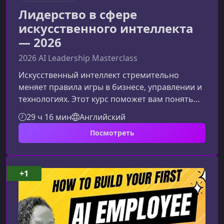
Лидерство в сфере
искусственного интеллекта
— 2026
2026 AI Leadership Masterclass
Искусственный интеллект стремительно
меняет правила игры в бизнесе, управлении и
технологиях. Этот курс поможет вам понять
логику работы AI‑систем и научит применять
29 ч 16 мин
Английский
их для стратегического развития компании, а
Посмотреть
не просто использовать готовые
инструменты.Что вы узнаете на
курсеПрограмма помогает сформировать
целостное понимание искусственного
+1
интеллекта — от базовых принципов до
стратегического внедрения в
организацию.Классический и генеративный AI