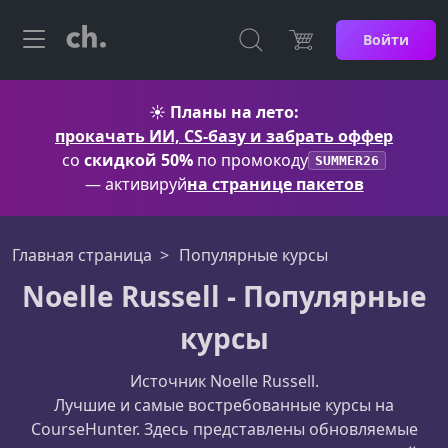
Войти
☀️
Планы на лето:
прокачать ИИ, CS-базу и забрать оффер
со
скидкой 50%
по промокоду
SUMMER26
— активируй
на странице пакетов
Главная страница
Популярные курсы
Noelle Russell - Популярные
курсы
Источник Noelle Russell.
Лучшие и самые востребованные курсы на
CourseHunter. Здесь представлены обновляемые