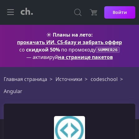
Войти
☀️
Планы на лето:
прокачать ИИ, CS-базу и забрать оффер
со
скидкой 50%
по промокоду
SUMMER26
— активируй
на странице пакетов
Главная страница
Источники
codeschool
Angular