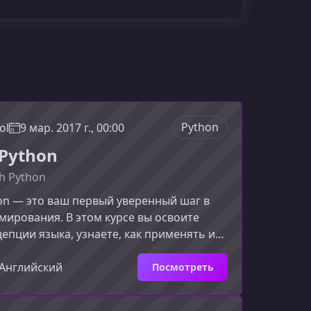
Python
ol
9 мар. 2017 г., 00:00
Python
gh Python
on — это ваш первый уверенный шаг в
ирования. В этом курсе вы освоите
епции языка, узнаете, как применять их
 и получите необходимую базу, чтобы
обучение или начать создавать
Английский
Посмотреть
проекты уже сейчас.Чему вы
с сформирован так, чтобы вы