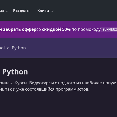
сы
Разделы
Книги
 и забрать оффер
со
скидкой 50%
по промокоду
SUMMER2
ool
Python
 Python
ориалы, Курсы. Видеокурсы от одного из наиболее попу
в, так и уже состоявшийся программистов.