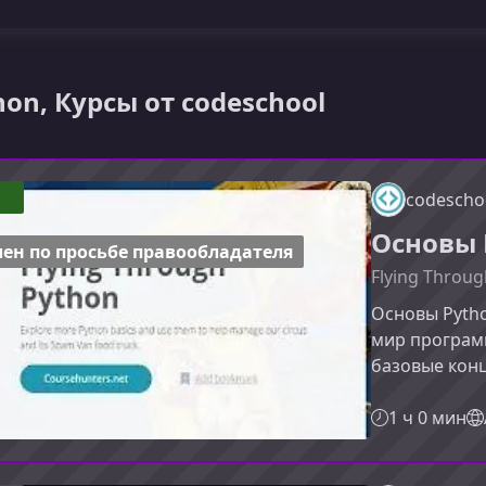
hon, Курсы от codeschool
codescho
Основы 
ен по просьбе правообладателя
Flying Throu
Основы Pyth
мир программ
базовые конц
на практике,
продолжить 
1 ч 0 мин
собственные 
научитесьКур