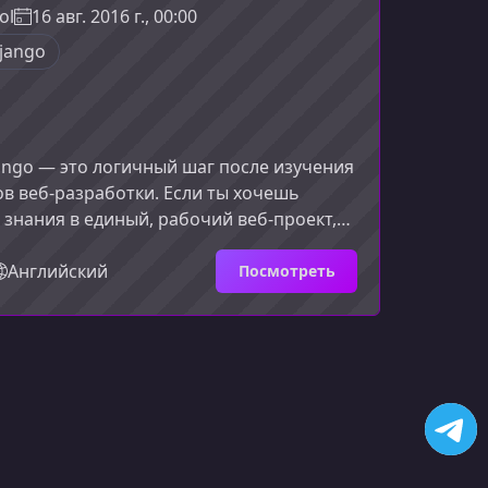
 комфортно погружались в Python, даже
ol
16 авг. 2016 г., 00:00
ете опыта программирования.
jango
интаксиса и ключевых конструкций
ngo — это логичный шаг после изучения
ов веб‑разработки. Если ты хочешь
 знания в единый, рабочий веб‑проект,
 станет отличной отправной точкой.Что
курсеКурс по Django помогает понять, как
Английский
Посмотреть
ременный веб‑фреймворк, и как на его
вать полноценные сайты и
ия. Django написан на Python, а значит
ен, удобен и открыт для быстрых
ов.О