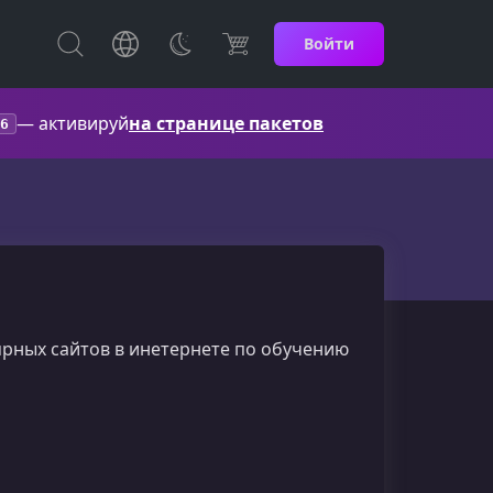
Войти
— активируй
на странице пакетов
6
лярных сайтов в инетернете по обучению