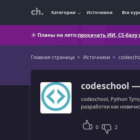
Категории
Источники
Все кур
☀️
Планы на лето:
прокачать ИИ, CS-базу
Главная страница
Источники
codesch
codeschool —
codeschool, Python Тут
разработки как новичко
0
2