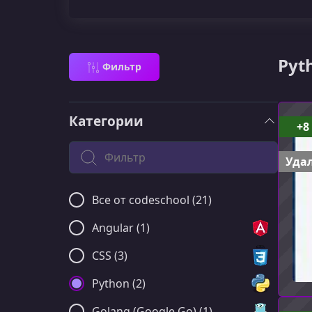
Pyt
Фильтр
Категории
+8
Поиск по категории
Удал
Все от codeschool (21)
Angular (1)
CSS (3)
Python (2)
Golang (Google Go) (1)