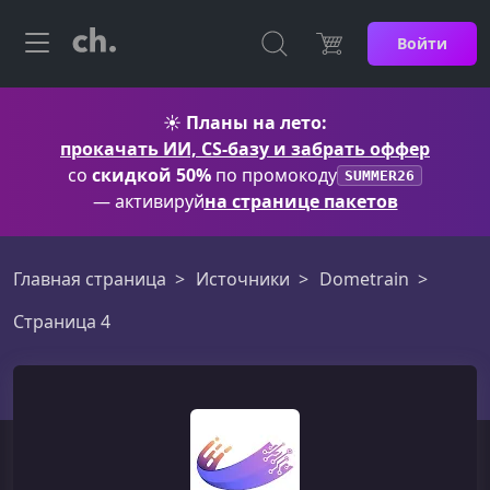
Войти
☀️
Планы на лето:
прокачать ИИ, CS-базу и забрать оффер
со
скидкой 50%
по промокоду
SUMMER26
— активируй
на странице пакетов
Главная страница
Источники
Dometrain
Страница 4