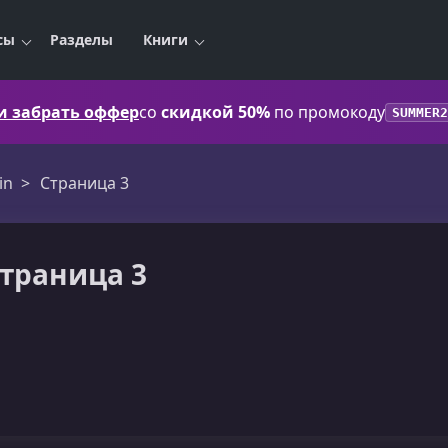
сы
Разделы
Книги
 и забрать оффер
со
скидкой 50%
по промокоду
SUMMER2
in
Страница 3
страница 3