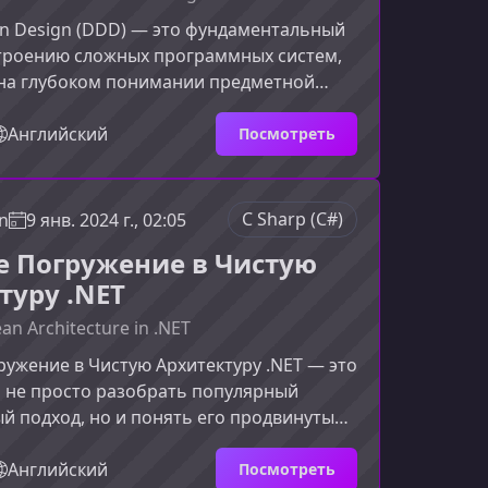
n Design (DDD) — это фундаментальный
строению сложных программных систем,
на глубоком понимании предметной
том курсе вы сделаете свои первые шаги в
тесь в ключевых концепциях и узнаете,
Английский
Посмотреть
вать их для создания гибкой и
рхитектуры.Что такое Domain-Driven
чем он нуженDDD помогает
C Sharp (C#)
n
9 янв. 2024 г., 02:05
ам и экспертам предметной области
е Погружение в Чистую
одном языке, чтобы со
туру .NET
ean Architecture in .NET
ружение в Чистую Архитектуру .NET — это
 не просто разобрать популярный
й подход, но и понять его продвинутые
инципы и реальные сценарии
Если вы хотите создавать
Английский
Посмотреть