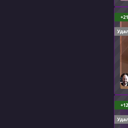
+2
Удал
+1
Удал