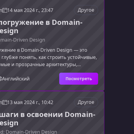
лючевые концепции Kubernetes и
как использовать его для развёртывания
Другое
n
14 мая 2024 г., 23:47
я приложениями. Вы постепенно
погружение в Domain-
 базовой теории к продвинутым
esign
omain-Driven Design
жение в Domain-Driven Design — это
глубже понять, как строить устойчивые,
мые и прозрачные архитектуры,
знание предметной области. В этом
 узнаете, чем ценен DDD, какие
Английский
Посмотреть
 инструменты он предлагает и почему
становится ключевым в сложных
мах.Что делает DDD таким
Другое
n
13 мая 2024 г., 10:42
n-Driven Design помогает
шаги в освоении Domain-
ам и экспертам предметной области
esign
ed: Domain-Driven Design