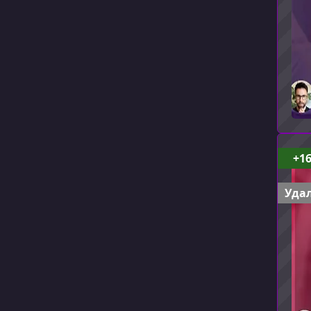
+1
Удал