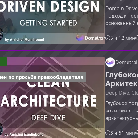
Domain-Drive
подход к по
основанный 
области. В э
DDD, разберё
5 ч 12 мин
как использо
устойчивой а
Design и за
7
Dometrai
разработчик
Глубоко
говорить на 
ен по просьбе правообладателя
Архитек
Deep Dive: Cl
Глубокое пог
возможность
архитектурны
правила, пр
применения. 
3 ч 51 мин