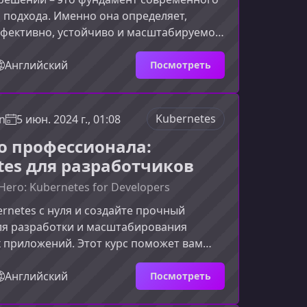
подхода. Именно она определяет,
ффективно, устойчиво и масштабируемо
ть ваше программное решение. В этом
ы разберем ключевые идеи курса и
Английский
Посмотреть
 лучше понять, зачем инженеру глубоко
в архитектурное мышление и какие
лучите.Что такое архитектура
Kubernetes
n
5 июн. 2024 г., 01:08
тектура решений помогает системно
до профессионала:
 проект: от выбора тех
tes для разработчиков
Hero: Kubernetes for Developers
rnetes с нуля и создайте прочный
ля разработки и масштабирования
 приложений. Этот курс поможет вам
отать с контейнерами и
рой, даже если вы никогда ранее не
Английский
Посмотреть
 с Kubernetes.О чём этот курсКурс