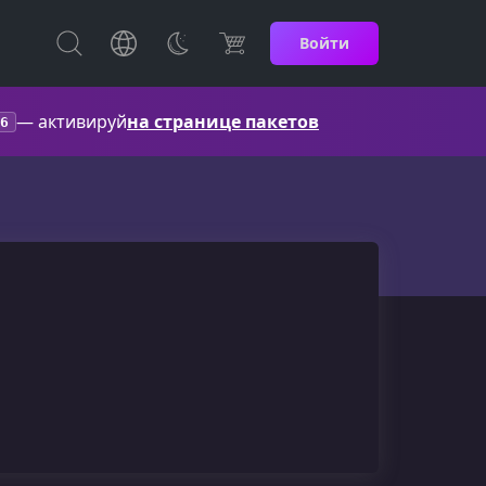
Войти
— активируй
на странице пакетов
6