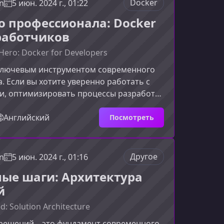
Docker
n
5 июн. 2024 г., 01:22
Материал построен так, чтобы вы могли
до профессионала: Docker
снов к профессиональн
работчиков
Hero: Docker for Developers
 ключевым инструментом современного
. Если вы хотите уверенно работать с
и, оптимизировать процессы разработки
свою профессиональную ценность, этот
 вам пройти путь от полного новичка до
Английский
Посмотреть
ла и встроить Docker в ежедневный
есс.Что вы узнаете на курсеКурс
есь цикл работы с Docker — от базовой
Другое
n
5 июн. 2024 г., 01:16
 самостоятельной сборки и публикации
ые шаги: Архитектура
ор,
й
d: Solution Architecture
 решений – это фундамент современного