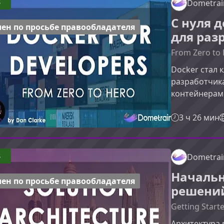
3
Dometrai
в этом курсе
С нуля 
перейти от о
ен по просьбе правообладателя
для раз
From Zero to 
Docker стал
разработчика
контейнерам
и повысить 
курс поможет
3 ч 26 мин
профессиона
рабочий проц
охватывает в
3
Dometrai
установки до
Начальн
образов. Авт
ен по просьбе правообладателя
решени
Getting Starte
Архитектура