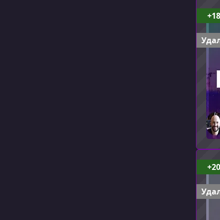
+1
Удал
+2
Удал