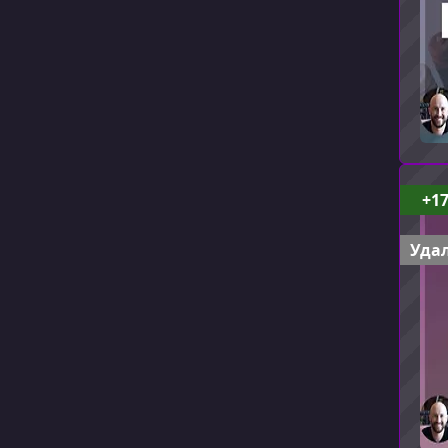
+1
Удал