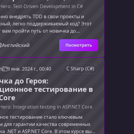
Hero: Test-Driven Development in C#
нно внедрять TDD в свои проекты и
ный, легко поддерживаемый код? Этот
 вам пройти путь от новичка до
практикующего специалиста, который
ность тестов и умеет использовать их
Английский
Посмотреть
ования архитектуры и ускорения
то вы узнаете в этом курсеКурс шаг за
комит вас с философией и практикой
C Sharp (C#)
n
9 янв. 2024 г., 00:40
ерез тестирование, а затем погрузит в
чка до Героя:
енарии, показыв
ционное тестирование в
Core
Hero: Integration testing in ASP.NET Core
ное тестирование стало ключевым
м для гарантии качества современных
а .NET и ASP.NET Core. В этом курсе вы