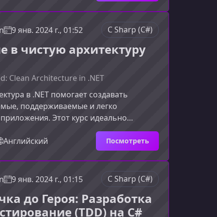
мые, гибкие, легко поддерживаемые
 — этот курс станет прочным
 для вашего профессионального
C Sharp (C#)
n
9 янв. 2024 г., 01:52
кое Чистая Архитектура в контексте
е в чистую архитектуру
рхитектура помогает разделять
о
d: Clean Architecture in .NET
ектура в .NET помогает создавать
мые, поддерживаемые и легко
приложения. Этот курс идеально
 разработчиков, которые хотят
в базовых принципах и уверенно
Английский
Посмотреть
 на практике.Что вы узнаете из
едоставляет структурированное
ключевые концепции Чистой архитектуры
C Sharp (C#)
n
9 янв. 2024 г., 01:15
 реальные примеры и практические
чка до Героя: Разработка
и.Основные темы Базовые принципы
естирование (TDD) на C#