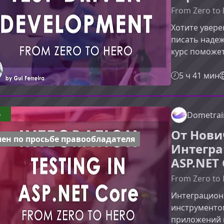
From Zero to 
Хотите увере
писать надеж
курс поможет
уверенного 
понимает цен
5 ч 41 мин
для проектир
разработки.Ч
шагом позна
6
Dometrai
разработки ч
От Нови
реальные сц
ен по просьбе правообладателя
Интегра
ASP.NET 
From Zero to 
Интеграцион
инструменто
приложений н