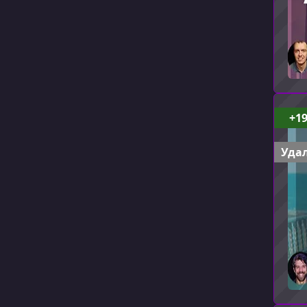
+1
Удал