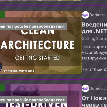
масштабируе
.NET‑решения
фундаментом
1
Dometrai
роста.Что та
Введени
.NETЧистая а
ен по просьбе правообладателя
для .NET
ответственн
Getting Starte
Чистая архит
масштабируе
тестируемые 
подходит для
разобраться 
3 ч 10 мин
применять их
курсаКурс пр
введение в 
2
Dometrai
с опорой на
От Нови
рекомендаци
ен по просьбе правообладателя
через т
Чистой а