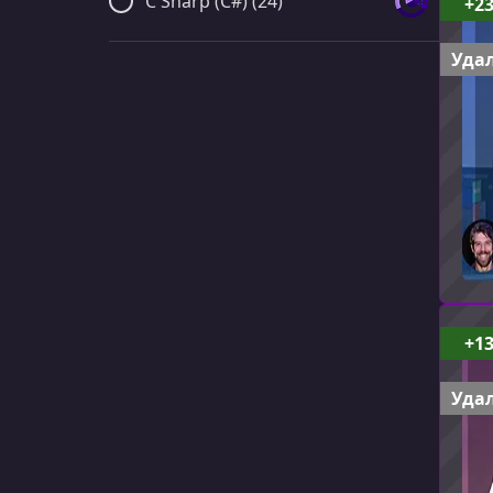
C Sharp (C#) (24)
+2
Удал
+1
Удал