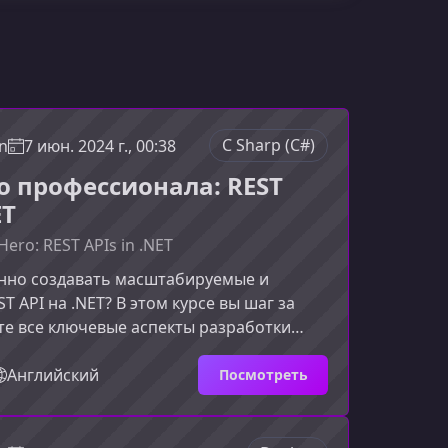
C Sharp (C#)
n
7 июн. 2024 г., 00:38
до профессионала: REST
ET
Hero: REST APIs in .NET
енно создавать масштабируемые и
T API на .NET? В этом курсе вы шаг за
е все ключевые аспекты разработки
 API, опираясь на реальные практики из
енных проектов. Вы узнаете, как
Английский
Посмотреть
ь, разрабатывать, тестировать и
 RESTful‑сервисы, которые
 миллионы запросов.Чему вы научитесь