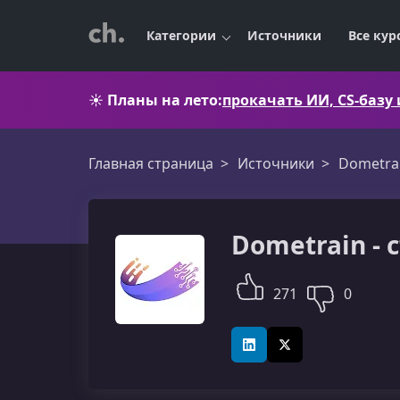
Категории
Источники
Все кур
☀️
Планы на лето:
прокачать ИИ, CS-базу
Главная страница
Источники
Dometra
Dometrain - 
271
0
LinkedIn
X (Twitter)