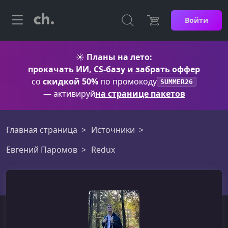
Войти
☀️
Планы на лето:
прокачать ИИ, CS-базу и забрать оффер
со
скидкой 50%
по промокоду
SUMMER26
— активируй
на странице пакетов
Главная страница
Источники
Евгений Паромов
Redux