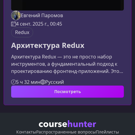
Евгений Паромов
4 сент. 2025 г., 00:45
Redux
Архитектура Redux
Архитектура Redux — это не просто набор
инструментов, а фундаментальный подход к
проектированию фронтенд‑приложений. Этот
курс поможет вам разобраться, как работает
5 ч 32 мин
Русский
Redux «под капотом», и научит применять его
Посмотреть
архитектурные принципы с максимальной
эффективностью.Почему важно изучать
архитектуру ReduxRedux часто используется
неправильно — либо слишком рано, либо
слишком поздно, либо без понимания того,
для каких задач он создан. В результате раз
Контакты
Распространенные вопросы
Плейлисты