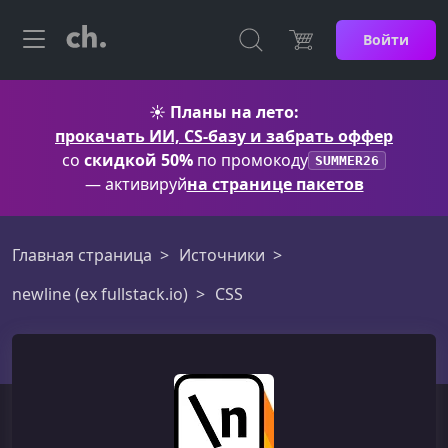
Войти
☀️
Планы на лето:
прокачать ИИ, CS-базу и забрать оффер
со
скидкой 50%
по промокоду
SUMMER26
— активируй
на странице пакетов
Главная страница
Источники
newline (ex fullstack.io)
CSS