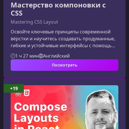
Мастерство компоновки с
CSS
Mastering CSS Layout
Освойте ключевые принципы современной
вёрстки и научитесь создавать продуманные,
гибкие и устойчивые интерфейсы с помощью
CSS Grid и Flexbox. Этот курс поможет вам
1 ч 27 мин
Английский
понимать логику любого макета, разбирать
Посмотреть
его на простые элементы и уверенно
воссоздавать в коде — без лишних попыток и
хаотичных решений.Что вы изучитеКурс
фокусируется на практических подходах,
+19
позволяя вам формировать мышление
профессионального верстальщика. Вы
научитесь предвидет