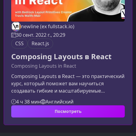
newline (ex fullstack.io)
30 сент. 2022 г., 20:29
CSS
React.js
Composing Layouts в React
Composing Layouts in React
Composing Layouts в React — это практический
курс, который поможет вам научиться
создавать гибкие и масштабируемые
интерфейсы. Вы узнаете, как сочетать простые
4 ч 38 мин
Английский
примитивы, использовать современные
Посмотреть
возможности CSS и выстраивать макеты
любой сложности с минимальными
усилиями.Что вы изучите в этом курсеКурс
создан для разработчиков, которые хотят