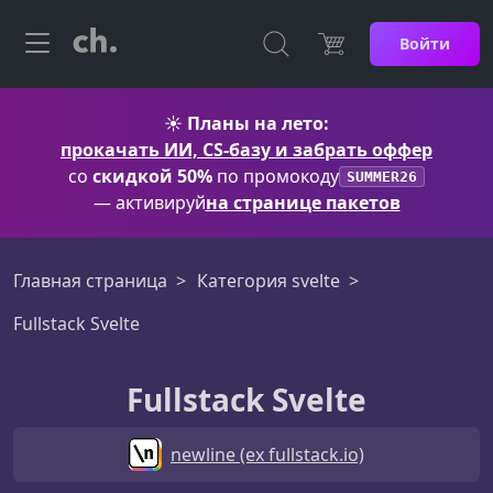
Войти
☀️
Планы на лето:
прокачать ИИ, CS-базу и забрать оффер
со
скидкой 50%
по промокоду
SUMMER26
— активируй
на странице пакетов
Главная страница
Категория svelte
Fullstack Svelte
Fullstack Svelte
newline (ex fullstack.io)