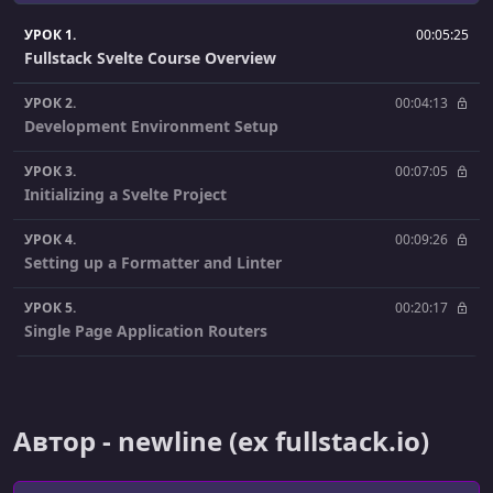
УРОК 1.
00:05:25
Fullstack Svelte Course Overview
УРОК 2.
00:04:13
Development Environment Setup
УРОК 3.
00:07:05
Initializing a Svelte Project
УРОК 4.
00:09:26
Setting up a Formatter and Linter
УРОК 5.
00:20:17
Single Page Application Routers
УРОК 6.
00:11:37
Front End Layouts
Автор - newline (ex fullstack.io)
УРОК 7.
00:06:16
Front End Component Libraries