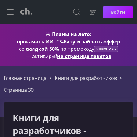
Войти
☀️
Планы на лето:
прокачать ИИ, CS-базу и забрать оффер
со
скидкой 50%
по промокоду
SUMMER26
— активируй
на странице пакетов
Главная страница
Книги для разработчиков
Страница 30
Книги для
разработчиков -