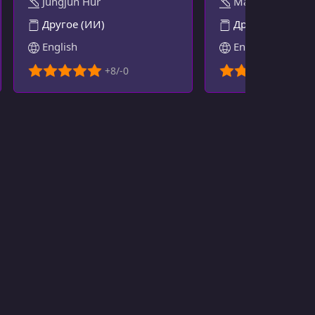
Jungjun Hur
Martin Kleppma
Другое (ИИ)
Другое
English
English