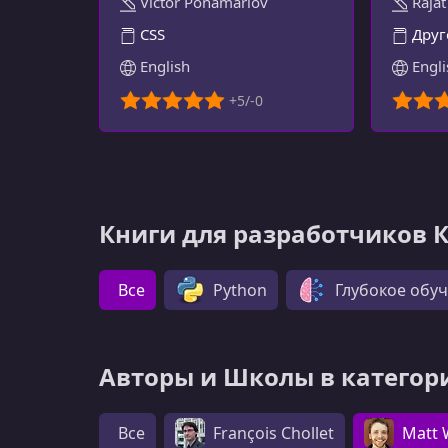
Victor Ponamariov
Rajat
ОПЫТ
CSS
Друг
English
Engli
Книги для разработчиков 
Все
Python
Глубокое обу
Авторы и Школы в категор
Все
François Chollet
Matt 