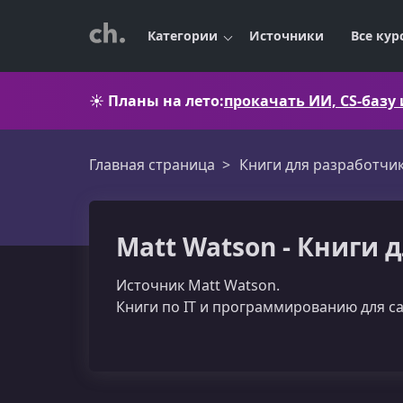
Категории
Источники
Все кур
☀️
Планы на лето:
прокачать ИИ, CS-базу
Главная страница
Книги для разработчи
Matt Watson - Книги 
Источник Matt Watson.
Книги по IT и программированию для с