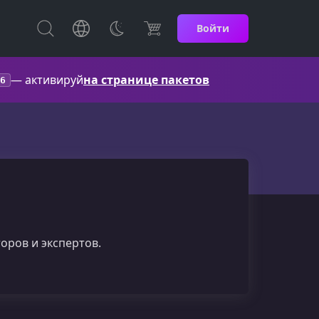
Войти
— активируй
на странице пакетов
6
оров и экспертов.