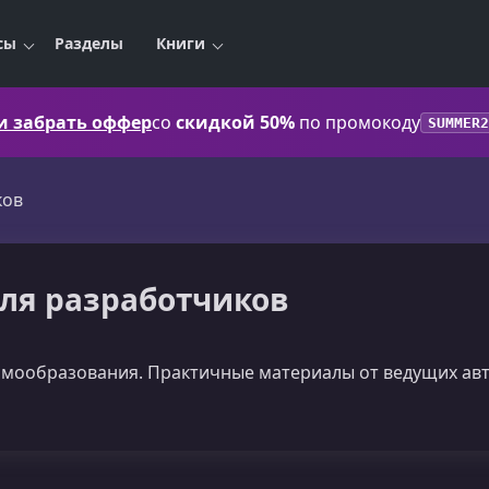
сы
Разделы
Книги
 и забрать оффер
со
скидкой 50%
по промокоду
SUMMER2
ков
для разработчиков
амообразования. Практичные материалы от ведущих авт