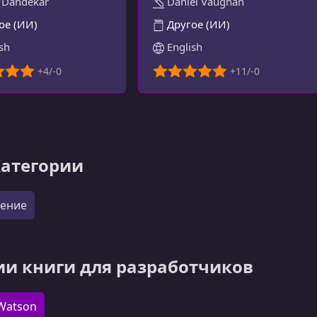
 Dandekar
Daniel Vaughan
ое (ИИ)
Другое (ИИ)
sh
English
Категории
чение
ии книги для разработчиков
Watson