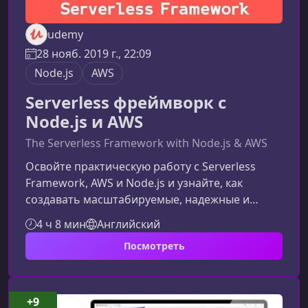
udemy
28 нояб. 2019 г., 22:09
Node.js
AWS
Serverless фреймворк с
Node.js и AWS
The Serverless Framework with Node.js & AWS
Освойте практическую работу с Serverless
Framework, AWS и Node.js и узнайте, как
создавать масштабируемые, надежные и
экономичные приложения без управления
4 ч 8 мин
Английский
серверами. Этот курс поможет вам шаг за
Посмотреть
шагом перейти от базовой настройки AWS к
продвинутым сценариям разработки и
развёртывания.Что вы изучите в рамках
курсаКурс сфокусирован на реальных задачах
+9