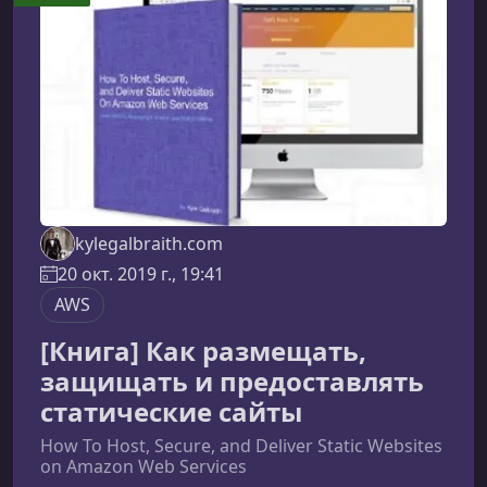
и даёт практические навыки построения
полноценной серверлесс-
инфраструктуры.Ключевые возможн
kylegalbraith.com
20 окт. 2019 г., 19:41
AWS
[Книга] Как размещать,
защищать и предоставлять
статические сайты
How To Host, Secure, and Deliver Static Websites
on Amazon Web Services