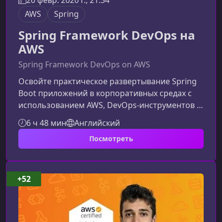
26 февр. 2020 г., 21:34
AWS
Spring
Spring Framework DevOps на
AWS
Spring Framework DevOps on AWS
Освойте практическое развертывание Spring
Boot приложений в корпоративных средах с
использованием AWS, DevOps‑инструментов и
возможностей Spring IoC. Курс поможет вам
6 ч 48 мин
Английский
понять, как создавать гибкие конфигурации,
Посмотреть
автоматизировать релизы и работать с
облачной инфраструктурой без изменения
кода приложения.Зачем изучать Spring
Framework DevOps на AWSSpring Boot стал
+52
стандартом для корпоративных Java-
приложений, а AWS – для размещения
производственны