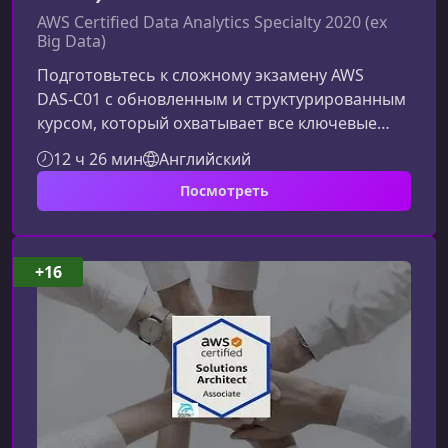
AWS Certified Data Analytics Specialty 2020 (ex
Big Data)
Подготовьтесь к сложному экзамену AWS
DAS‑C01 с обновленным и структурированным
курсом, который охватывает все ключевые
сервисы и паттерны аналитики данных в AWS.
12 ч 26 мин
Английский
Материал фокусируется на практике, типовых
Посмотреть
сценариях экзамена и реальных архитектурах
больших данных.Что представляет собой
сертификация AWS Certified Data Analytics –
SpecialityЭкзамен DAS‑C01 оценивает умение
+16
проектировать, развертывать и
оптимизировать системы больших данных в
AWS