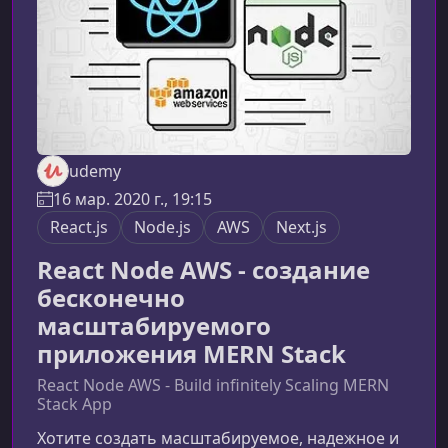
используются повсеместно и подх
udemy
16 мар. 2020 г., 19:15
React.js
Node.js
AWS
Next.js
React Node AWS - создание
бесконечно
масштабируемого
приложения MERN Stack
React Node AWS - Build infinitely Scaling MERN
Stack App
Хотите создать масштабируемое, надежное и