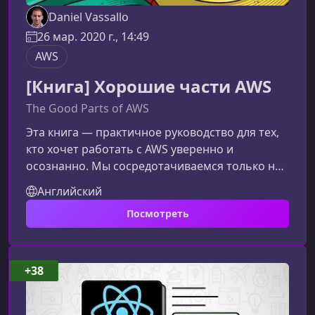
Daniel Vassallo
26 мар. 2020 г., 14:49
AWS
[Книга] Хорошие части AWS
The Good Parts of AWS
Эта книга — практичное руководство для тех,
кто хочет работать с AWS уверенно и
осознанно. Мы сосредотачиваемся только на
наиболее зрелых, проверенных и
Английский
стратегически важных функциях AWS,
Посмотреть
позволяя вам экономить время и избегать
технической перегрузки.О чём эта
книгаВместо попытки охватить все 150+
сервисов AWS, авторы выделяют лишь те
+38
части, которые доказали свою надёжность и
универсальность. Эти возможности AWS