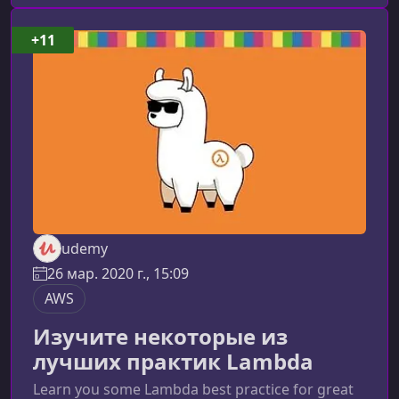
экзамен AWS Solutions Architect
AssociateЭкзамен AWS SAA — один из самых
+11
востребованных и признанных сертификатов
в облачной индустрии. Он проверяет вашу
способнос
udemy
26 мар. 2020 г., 15:09
AWS
Изучите некоторые из
лучших практик Lambda
Learn you some Lambda best practice for great