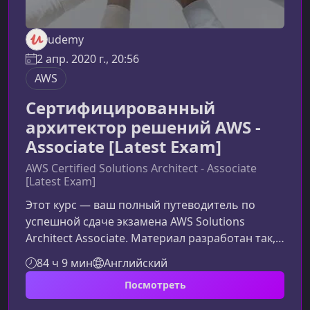
udemy
2 апр. 2020 г., 20:56
AWS
Сертифицированный
архитектор решений AWS -
Associate [Latest Exam]
AWS Certified Solutions Architect - Associate
[Latest Exam]
Этот курс — ваш полный путеводитель по
успешной сдаче экзамена AWS Solutions
Architect Associate. Материал разработан так,
чтобы даже новички в ИТ могли уверенно
84 ч 9 мин
Английский
разобраться в AWS, понять архитектурные
Посмотреть
паттерны и освоить навыки, необходимые для
реальной работы.Что представляет собой