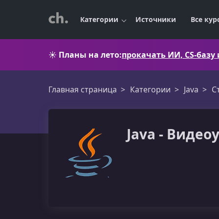
Категории
Источники
Все кур
☀️
Планы на лето:
прокачать ИИ, CS-базу
Главная страница
Категории
Java
С
Java - Видео