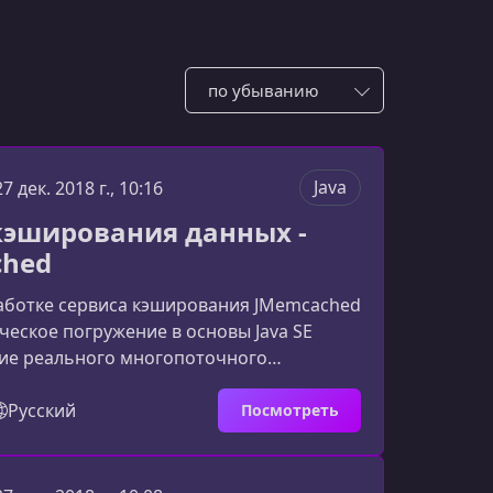
Сотировать по:
Java
27 дек. 2018 г., 10:16
кэширования данных -
ched
работке сервиса кэширования JMemcached
ческое погружение в основы Java SE
ние реального многопоточного
работающего как сетевой сервис.
троено вокруг разработки аналога
Русский
Посмотреть
 решения memcached, что позволяет не
пить фундаментальные знания, но и на
чить ключевые аспекты разработки