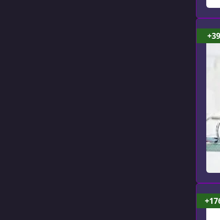
+3
+17