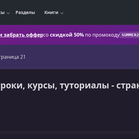
сы
Разделы
Книги
 и забрать оффер
со
скидкой 50%
по промокоду
SUMMER2
траница 21
уроки, курсы, туториалы - стра