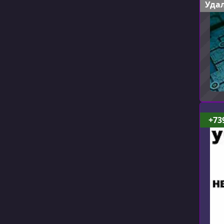
Удал
+73