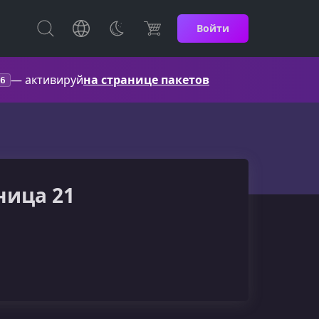
Войти
— активируй
на странице пакетов
6
ница 21