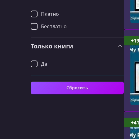
Платно
Бесплатно
+1
Только книги
Да
Сбросить
+4