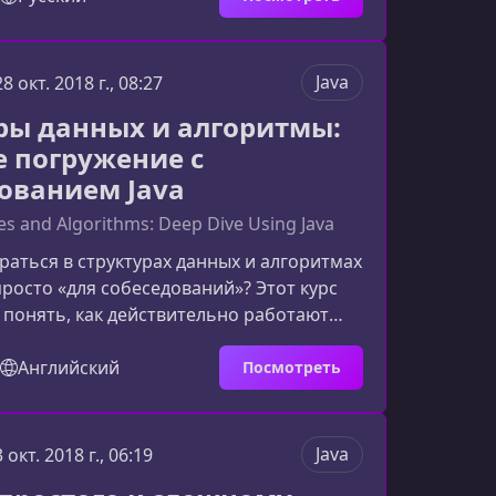
а рубежом. Понятные уроки, практические
боры решений помогут вам освоить язык
 темпе и без лишнего стресса.Что
Java
28 окт. 2018 г., 08:27
 собой курс Java для
ры данных и алгоритмы:
Программа обуч
е погружение с
ованием Java
es and Algorithms: Deep Dive Using Java
раться в структурах данных и алгоритмах
просто «для собеседований»? Этот курс
понять, как действительно работают
ски, деревья, хеш-таблицы и другие
уктуры, а также научит применять их в
Английский
Посмотреть
a‑проектах. Здесь минимум теории ради
ько практическое, осознанное
вание и глубокое понимание
Java
3 окт. 2018 г., 06:19
о делает этот курс уникальнымВместо