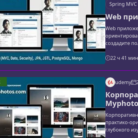
Spring MVC
Web при
Web приложе
ориентирован
создадите по
применяя со
технологии. 
22 ч 41 мин
пошаговую р
что делает е
Java-разрабо
2
udemy
следующий ур
Корпора
My ResumeВ 
Myphoto
Корпоративн
практико-ори
глубокого изу
преподавате