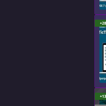
+2
+1