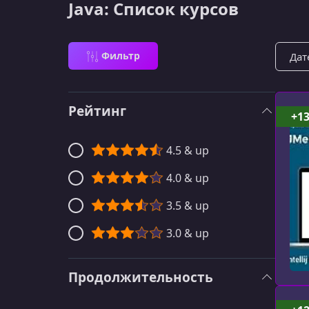
Java: Список курсов
Сорти
Фильтр
Рейтинг
+1
4.5 & up
4.0 & up
3.5 & up
3.0 & up
Продолжительность