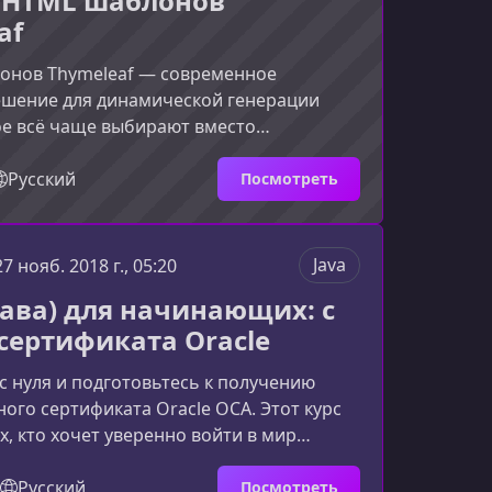
 HTML шаблонов
выки программирования.
af
онов Thymeleaf — современное
ешение для динамической генерации
ое всё чаще выбирают вместо
SP. Этот курс поможет вам быстро и
анно перейти на Thymeleaf,
Русский
Посмотреть
 как в основах, так и в практических
применения.Что такое Thymeleaf и зачем
meleaf — это мощный HTML-
Java
27 нояб. 2018 г., 05:20
р для Java‑приложений, который
жава) для начинающих: с
етается со Spring Framework. Он
 сертификата Oracle
зда
 с нуля и подготовьтесь к получению
ого сертификата Oracle OCA. Этот курс
ех, кто хочет уверенно войти в мир
вания, быстро получить практические
троить карьеру Java‑разработчика как в
Русский
Посмотреть