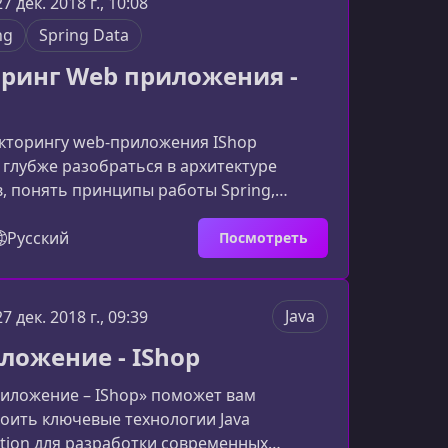
27 дек. 2018 г., 10:08
va‑приложений.Что вы создадите в
ng
Spring Data
В ходе обучения вы пос
ринг Web приложения -
акторингу web‑приложения IShop
глубже разобраться в архитектуре
в, понять принципы работы Spring,
и JPA, а также научиться применять
льные подходы к модернизации и
Русский
Посмотреть
анию существующего кода. Это
 курс, основанный на реальном проекте
адачах Java‑разработчика.Что вы изучите
Java
27 дек. 2018 г., 09:39
ение построено вокруг поэтапного
ложение - IShop
а рабочей версии web‑прилож
иложение – IShop» поможет вам
оить ключевые технологии Java
dition для разработки современных