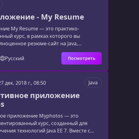
ложение - My Resume
ние My Resume — это практико-
ный курс, в рамках которого вы
лноценное резюме-сайт на Java,
временные серверные и клиентские
Курс сочетает глубокую теорию,
Русский
Посмотреть
азработку и детальный разбор решений,
го идеальным выбором для уверенных
тчиков, желающих подняться на
Java
27 дек. 2018 г., 08:50
овень.Что представляет собой проект
тивное приложение
ходе обучения вы разработаете web-при
s
ое приложение Myphotos — это
ентированный курс, созданный для
чения технологий Java EE 7. Вместе с
лем вы шаг за шагом разработаете