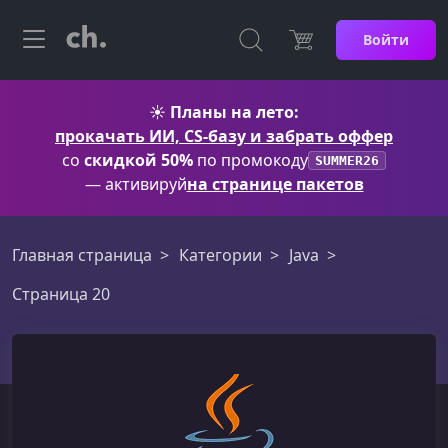
Войти
☀️
Планы на лето:
прокачать ИИ, CS-базу и забрать оффер
со
скидкой 50%
по промокоду
SUMMER26
— активируй
на странице пакетов
Главная страница
Категории
Java
Страница 20