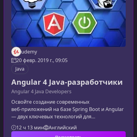
мире Java‑разработки умение пра
udemy
20 февр. 2019 г., 09:05
Java
Angular 4 Java-разработчики
Angular 4 Java Developers
Освойте создание современных
веб‑приложений на базе Spring Boot и Angular
— двух ключевых технологий для
Java‑разработчиков. Курс ведет вас от основ
12 ч 13 мин
Английский
построения full‑stack приложения до