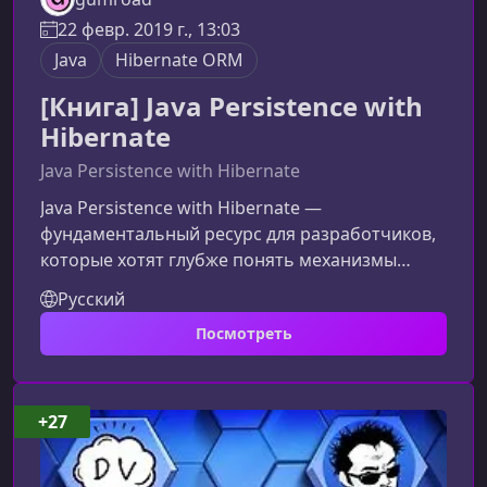
22 февр. 2019 г., 13:03
Java
Hibernate ORM
[Книга] Java Persistence with
Hibernate
Java Persistence with Hibernate
Java Persistence with Hibernate —
фундаментальный ресурс для разработчиков,
которые хотят глубже понять механизмы
сохранения данных в современных
Русский
Java‑приложениях. Эта книга поможет вам
Посмотреть
овладеть Hibernate и научиться эффективно
использовать весь потенциал
объектно‑реляционного отображения (ORM),
оптимизируя работу с базами данных и
+27
ускоряя разработку.Почему стоит изучить
Hibernate и Java PersistenceВ современном