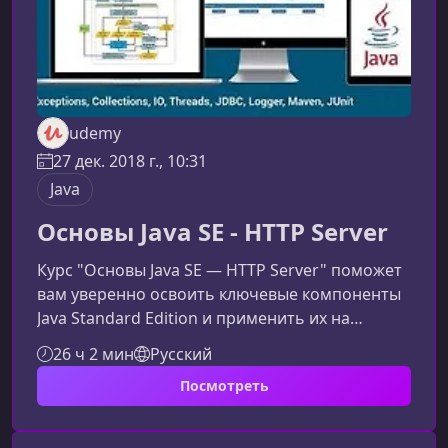
udemy
27 дек. 2018 г., 10:31
Java
Основы Java SE - HTTP Server
Курс "Основы Java SE — HTTP Server" поможет
вам уверенно освоить ключевые компоненты
Java Standard Edition и применить их на
практике, создавая полноценное приложение
26 ч 2 мин
Русский
— собственный HTTP‑сервер. Материал
Посмотреть
структурирован так, чтобы дать прочный
фундамент, объяснить принципы
объектно‑ориентированного