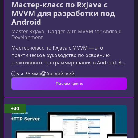
Мастер-класс по RxJava с
MVVM для разработки под
Android
Master RxJava , Dagger with MVVM for Android
Development
Мастер-класс по RxJava с MVVM — это
практическое руководство по освоению
реактивного программирования в Android. В
этом курсе вы шаг за шагом изучите, как
5 ч 26 мин
Английский
эффективно использовать RxJava, Kotlin, MVVM
Посмотреть
и архитектурные компоненты Android для
создания быстрых, стабильных и
масштабируемых приложений.Что
представляет собой курсКурс создан для
+40
Android‑разработчиков, которые хотят
внедрить реактивный подход в свои проекты и
научиться грамотно работать