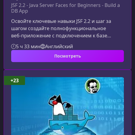
JSF 2.2 - Java Server Faces for Beginners - Build a
DB App
Освойте ключевые навыки JSF 2.2 и шаг за
шагом создайте полнофункциональное
веб‑приложение с подключением к базе
данных. Обзор курса и его ключевые
5 ч 33 мин
Английский
преимуществаКурс знакомит вас с JSF 2.2 и
Посмотреть
демонстрирует, как строить реальные
CRUD‑приложения, подключённые к базе
данных. Он подходит начинающим
Java‑разработчикам, тем, кто изучает Java EE, и
+23
всем, кто хочет уверенно работать с
корпоративными веб‑технологиями.Почему
стоит изучать JSF?Java Server Fac