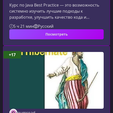
Курс по Java Best Practice — это возможность
системно изучить лучшие подходы к
разработке, улучшить качество кода и
овладеть практиками, которые применяются в
5 ч 21 мин
Русский
профессиональных командах. Материал
Посмотреть
подходит новичкам и опытным
разработчикам, желающим повысить уровень
владения Java и научиться создавать
поддерживаемые, эффективные и
+17
масштабируемые приложения.Что
представляет собой курсОбучение охватывает
ключевые аспекты Java-разработки: от базовых
gumroad