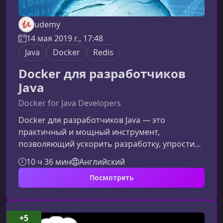
udemy
14 мая 2019 г., 17:48
Java
Docker
Redis
Docker для разработчиков
Java
Docker for Java Developers
Docker для разработчиков Java — это
практичный и мощный инструмент,
позволяющий ускорить разработку, упростить
работу с инфраструктурой и обеспечить
10 ч 36 мин
Английский
стабильные, воспроизводимые окружения для
Посмотреть
любых проектов. Этот обновлённый обзор
курса поможет вам понять ценность Docker и
то, как он решает ключевые проблемы Java-
разработки.Основные сложности разработки
+5