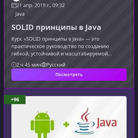
21 апр. 2019 г., 09:32
Java
SOLID принципы в Java
Курс «SOLID принципы в Java» — это
практическое руководство по созданию
гибкой, устойчивой и масштабируемой
архитектуры. Материал подаётся
2 ч 45 мин
Русский
последовательно и понятно, чтобы вы не
Посмотреть
только выучили теорию, но и научились
применять её в реальных проектах.Что вы
изучите в курсеКурс состоит из пяти
взаимосвязанных уроков, каждый из которых
+96
раскрывает один из принципов SOLID и его
влияние на архитектуру Java‑приложений.
Обучение строится таким образом,