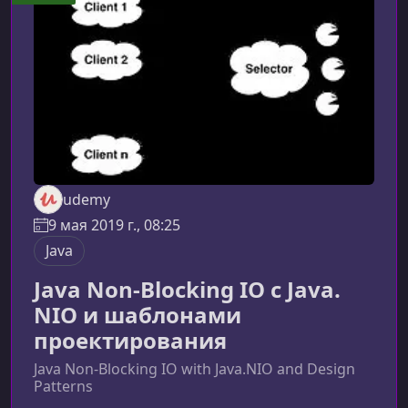
Java-приложенийСегодня Java-разработчик
работает с целой экосистемой технологий:
базами данн
udemy
9 мая 2019 г., 08:25
Java
Java Non-Blocking IO c Java.
NIO и шаблонами
проектирования
Java Non-Blocking IO with Java.NIO and Design
Patterns