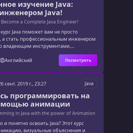
нное изучение Java:
 полезны
 инженером Java!
: Become a Complete Java Engineer!
курс Java поможет вам не просто
к, а стать профессиональным инженером
но владеющим инструментами,
ыми подходами и лучшими практиками
очему этот курс Java — один из лучших
Английский
Посмотреть
онального ростаКурс создан на основе
ыта разработки в Силиконовой долине и
даментальное изучение Java с
Java
26 сент. 2019 г., 23:27
мышлением, архитектурой и практикой
сь программировать на
‑приложений Java EE
помощью анимации
ming in Java with the power of Animation
о и понятно освоить Java? Этот курс
анимацию, визуальные объяснения и