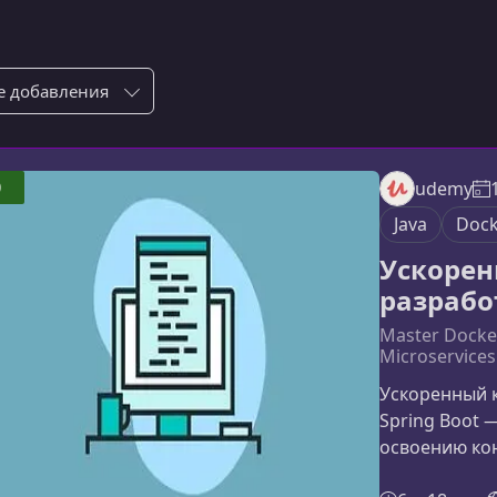
ровка по:
0
udemy
Java
Dock
Ускорен
разработ
Master Docker
Microservices
Ускоренный к
Spring Boot 
освоению ко
тем, кто хоч