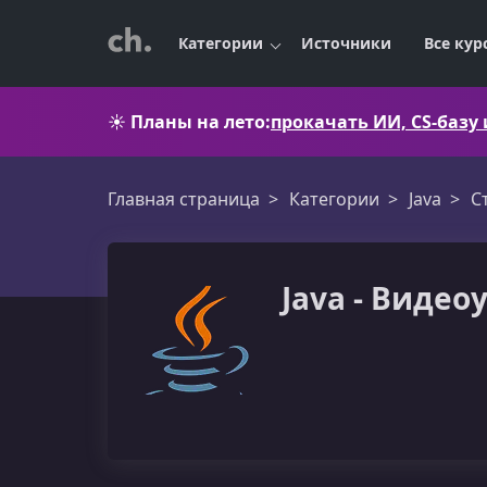
Категории
Источники
Все кур
☀️
Планы на лето:
прокачать ИИ, CS-базу
Главная страница
Категории
Java
С
Java - Видео