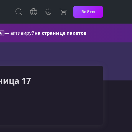
Войти
— активируй
на странице пакетов
6
ница 17