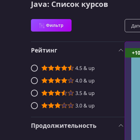
Java: Список курсов
Сорти
Фильтр
Рейтинг
+1
4.5 & up
4.0 & up
3.5 & up
3.0 & up
Продолжительность