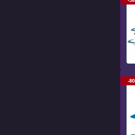
-58
-80