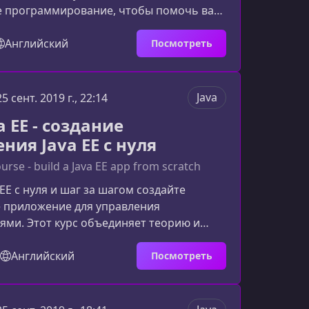
е программирование, чтобы помочь вам
йти путь от полного новичка до уровня
азработчика.Что представляет собой
Английский
Посмотреть
JavaКурс создан специально для тех, кто
рограммировал или делает первые шаги
то скучного изучения синтаксиса вы
Java
25 сент. 2019 г., 22:14
ать каждую тему через визуальные
a EE - создание
хем
ния Java EE с нуля
urse - build a Java EE app from scratch
EE с нуля и шаг за шагом создайте
 приложение для управления
ми. Этот курс объединяет теорию и
обы вы не просто изучали технологии, а
яли их в реальном проекте.О курсеКурс
Английский
Посмотреть
 для тех, кто хочет уверенно войти в
и понять, как работают современные
иложения. Вы будете не только изучать