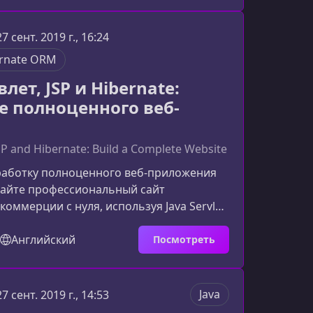
 веб‑приложений.О чем этот курсВ
ения вы разработаете полноценный
27 сент. 2019 г., 16:24
ный магазин — однако все
rnate ORM
ые модули применимы к любо
влет, JSP и Hibernate:
е полноценного веб-
JSP and Hibernate: Build a Complete Website
работку полноценного веб‑приложения
здайте профессиональный сайт
коммерции с нуля, используя Java Servlet,
ibernate. Этот курс поможет вам шаг за
оить рабочий интернет‑магазин по
Английский
Посмотреть
 и получить практический опыт,
тодателями.О курсеКурс создан для тех,
владеть современными инструментами
Java
27 сент. 2019 г., 14:53
работки и научиться строить реальные,