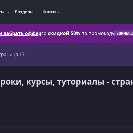
сы
Разделы
Книги
 и забрать оффер
со
скидкой 50%
по промокоду
SUMMER2
траница 17
уроки, курсы, туториалы - стра