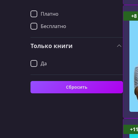
Платно
+8
Бесплатно
Только книги
Да
Сбросить
+1