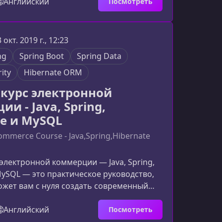
ь Spring Boot приложения и уверенно
Английский
Посмотреть
сторону микросервисной и облачной
Почему стоит изучать Docker именно
менная архитектура стремительно
3 окт. 2019 г., 12:23
в сторону микросервисов, облачных
ng
Spring Boot
Spring Data
автоматизац
ity
Hibernate ORM
курс электронной
и - Java, Spring,
te и MySQL
ommerce Course - Java,Spring,Hibernate
электронной коммерции — Java, Spring,
MySQL — это практическое руководство,
жет вам с нуля создать современный
ин с полноценной архитектурой front-
nd. Курс идеально подходит тем, кто
Английский
Посмотреть
ить реальные навыки разработки