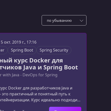
Сотировать по:
15 окт. 2019 г., 17:16
er
Spring Boot
Spring Security
ный курс Docker для
чиков Java и Spring Boot
 with Java - DevOps for Spring
урс Docker для разработчиков Java и
— это практичный и понятный путь к
нтейнеризации. Курс идеально подходит
ет быстро научиться работать с Docker,