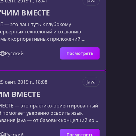
Java
25 сент. 2019 г., 18:41
хнологии, но и собирать из них единое,
 УЧИМ ВМЕСТЕ
веб‑при
EE — это ваш путь к глубокому
ерверных технологий и созданию
мых корпоративных приложений.
ается структурировано и
ьно, что позволяет легко перейти от
Русский
Посмотреть
цепций к профессиональному уровню.Что
чение Java EEКурс охватывает полный
, позволяя сформировать комплексное
Java
25 сент. 2019 г., 18:08
е о современной серверной разработке.
ль включает практические пример
ИМ ВМЕСТЕ
МЕСТЕ — это практико‑ориентированный
й помогает уверенно освоить язык
вания Java — от базовых концепций до
техник уровня Senior. Материал подаётся
ьно и понятно, чтобы вы могли не
Русский
Посмотреть