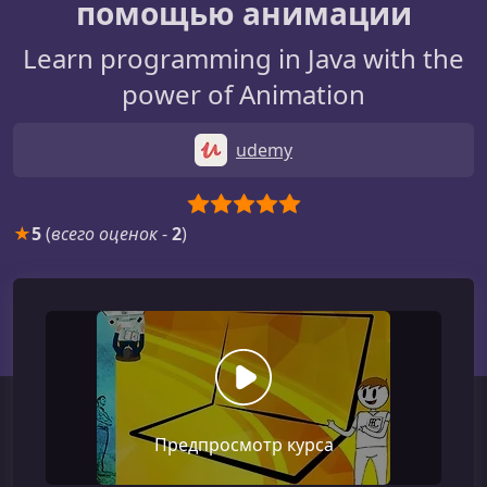
помощью анимации
Learn programming in Java with the
power of Animation
udemy
★
5
(
всего оценок
-
2
)
Предпросмотр курса