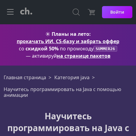
Войти
☀️
Планы на лето:
прокачать ИИ, CS-базу и забрать оффер
со
скидкой 50%
по промокоду
SUMMER26
— активируй
на странице пакетов
Главная страница
Категория java
Научитесь программировать на Java с помощью
анимации
Научитесь
программировать на Java с