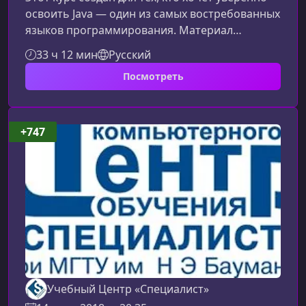
освоить Java — один из самых востребованных
языков программирования. Материал
подается последовательно и понятно, чтобы
33 ч 12 мин
Русский
вы могли перейти от базовых концепций к
Посмотреть
продвинутым техникам разработки и
подготовиться к самостоятельной работе над
проектами и прохождению первых
собеседований.Чему вы научитесь в ходе
+747
курсаКурс охватывает ключевые аспекты
языка Java и помогает сформировать прочную
теоретическую
Учебный Центр «Специалист»