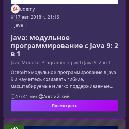
udemy
17 авг. 2018 г., 21:16
Java
Java: модульное
программирование с Java 9: 2
в 1
Java: Modular Programming with Java 9: 2-in-1
Освойте модульное программирование в Java
9 и научитесь создавать гибкие,
масштабируемые и легко поддерживаемые
приложения. Курс раскрывает ключевые
4 ч 41 мин
Английский
преимущества модулей, снижает сложность
Посмотреть
разработки и помогает эффективно управлять
зависимостями в корпоративных
проектах.Зачем нужна модульность в Java
9Оптимизация работы на небольших
+40