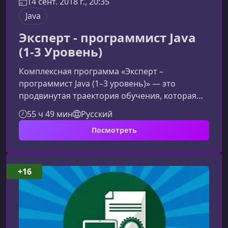
14 сент. 2018 г., 20:35
Java
Эксперт - программист Java
(1-3 Уровень)
Комплексная программа «Эксперт –
программист Java (1–3 уровень)» — это
продвинутая траектория обучения, которая
формирует полноценные навыки разработки
55 ч 49 мин
Русский
на Java: от уверенного владения основами до
Посмотреть
создания корпоративных приложений. Курс
ориентирован на практику и требования
работодателей, поэтому слушатели выходят на
рынок труда как готовые специалисты уровня
+16
Junior+/Middle.Что включает программа
подготовкиКомплекс состоит из трех
ключевых моду