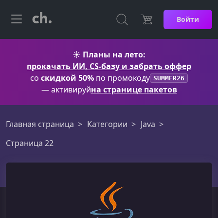
Войти
☀️
Планы на лето:
прокачать ИИ, CS-базу и забрать оффер
со
скидкой 50%
по промокоду
SUMMER26
— активируй
на странице пакетов
Главная страница
Категории
Java
Страница 22