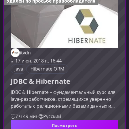
Удален по просьбе правообладателя
SQL‑зап
itvdn
17 июн. 2018 г., 16:44
Java
Hibernate ORM
JDBC & Hibernate
JDBC & Hibernate – фундаментальный курс для
Java‑разработчиков, стремящихся уверенно
работать с реляционными базами данных и
применять современные практики ORM.
7 ч 49 мин
Русский
Программа построена так, чтобы плавно
Посмотреть
провести студента от низкоуровневого