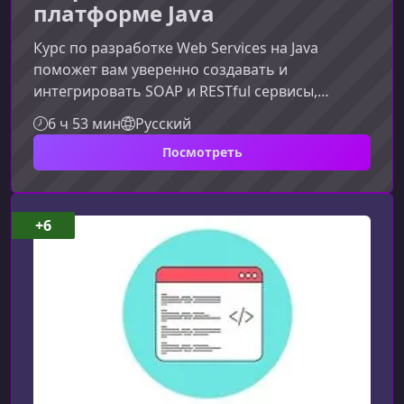
платформе Java
Курс по разработке Web Services на Java
поможет вам уверенно создавать и
интегрировать SOAP и RESTful сервисы,
сочетая теорию с практическими примерами
6 ч 53 мин
Русский
и реальными кейсами интернет-магазина книг.
Посмотреть
Материал подходит для Java разработчиков
любого уровня, стремящихся улучшить
навыки проектирования и публикации
веб‑сервисов.Что вы изучите на курсеВ ходе
+6
обучения вы поэтапно разберёте процесс
разработки веб‑сервисов — от
проектирования данных до раз