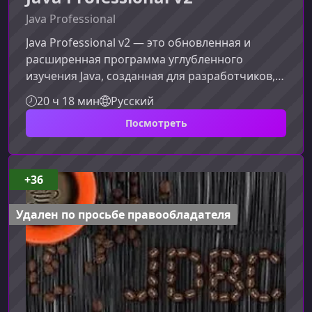
Java Professional
Java Professional v2 — это обновленная и
расширенная программа углубленного
изучения Java, созданная для разработчиков,
которые уже владеют базовыми навыками и
20 ч 18 мин
Русский
стремятся выйти на профессиональный
Посмотреть
уровень. Курс помогает понять архитектурные
решения, освоить продвинутые инструменты
и научиться писать по‑настоящему
эффективный и масштабируемый код.Что
+36
представляет собой курсПрограмма включает
детальное изучение возможностей Java Core,
Удален по просьбе правообладателя
современных