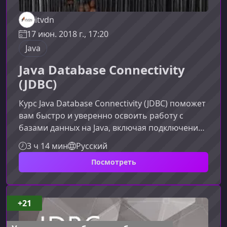
itvdn
17 июн. 2018 г., 17:20
Java
Java Database Connectivity
(JDBC)
Курс Java Database Connectivity (JDBC) поможет
вам быстро и уверенно освоить работу с
базами данных на Java, включая подключение,
выполнение SQL‑запросов и обработку
3 ч 14 мин
Русский
результатов. Материал подходит как
Посмотреть
новичкам, так и разработчикам, стремящимся
систематизировать знания.Что представляет
собой JDBCJDBC — это стандартный Java API,
который обеспечивает взаимодействие
+21
приложения с различными реляционными
базами данных. Он позволяет выполнять