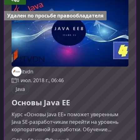
устройствах. С появлением инструмента Jlink
разработчики могут формировать
Удален по просьбе правообладателя
собственные минимальные JDK-сборки, в
itvdn
1 июл. 2018 г., 06:46
Java
Основы Java EE
Курс «Основы Java EE» поможет уверенным
Java SE‑разработчикам перейти на уровень
корпоративной разработки. Обучение
сфокусировано на ключевых спецификациях,