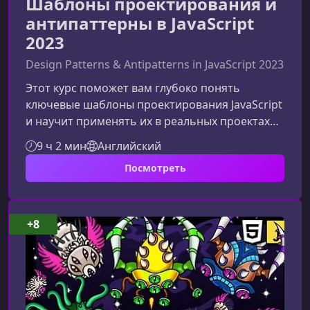
Шаблоны проектирования и
антипаттерны в JavaScript
2023
Design Patterns & Antipatterns in JavaScript 2023
Этот курс поможет вам глубоко понять
ключевые шаблоны проектирования JavaScript
и научит применять их в реальных проектах
без перегрузки теорией. Материал
9 ч 2 мин
Английский
адаптирован для разработчиков любого
Посмотреть
уровня, чтобы вы могли уверенно
использовать паттерны, избегать
антипаттернов и улучшать архитектуру своего
кода.Что вы изучите в этом курсеКурс
+8
охватывает полный набор порождающих,
структурных и поведенческих шаблонов
проектирования, а также типичные оши