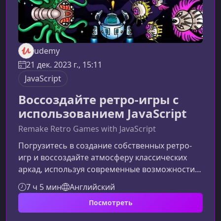
udemy
21 дек. 2023 г., 15:11
JavaScript
Воссоздайте ретро-игры с
использованием JavaScript
Remake Retro Games with JavaScript
Погрузитесь в создание собственных ретро-
игр и воссоздайте атмосферу классических
аркад, используя современные возможности
JavaScript. Этот курс поможет вам освоить
7 ч 5 мин
Английский
ключевые техники 2D‑геймдева и создать
Посмотреть
динамичную игру в стиле легендарных Space
Invaders.Что вы изучите в этом курсеКурс