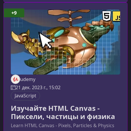
сочетает основы JavaScript, объектно-
ориентированное программирование и
+9
практики разработки игр. Вы постепенно
создадите полноценный проект, расширяя его
новыми
udemy
21 дек. 2023 г., 15:02
JavaScript
Изучайте HTML Canvas -
Пиксели, частицы и физика
Learn HTML Canvas - Pixels, Particles & Physics