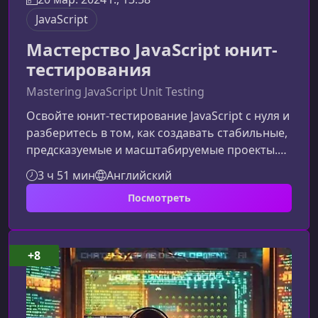
JavaScript
Мастерство JavaScript юнит-
тестирования
Mastering JavaScript Unit Testing
Освойте юнит‑тестирование JavaScript с нуля и
разберитесь в том, как создавать стабильные,
предсказуемые и масштабируемые проекты.
Этот курс превращает сложные концепции
3 ч 51 мин
Английский
тестирования в понятный, структурированный
Посмотреть
путь, который легко пройти даже новичку. Вы
получите практические навыки, которые сразу
можно применять в реальных проектах.Что
делает этот курс по юнит‑тестированию
+8
уникальнымМатериал построен логично и
последовательно: от простых те