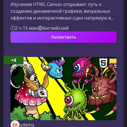
Изучение HTML Canvas открывает путь к
созданию динамичной графики, визуальных
эффектов и интерактивных сцен напрямую в
браузере. Это идеальный выбор для тех, кто
2 ч 15 мин
Английский
хочет углубиться в креативное
Посмотреть
программирование, анимации и современные
подходы фронтенд‑разработки, используя
лишь чистый JavaScript.Что представляет
собой курсЭтот курс поможет вам освоить
+4
базовые и продвинутые приёмы работы с
HTML Canvas без использования сторонних
библиотек. Мы пос
udemy