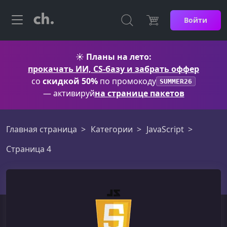
Войти
☀️
Планы на лето:
прокачать ИИ, CS-базу и забрать оффер
со
скидкой 50%
по промокоду
SUMMER26
— активируй
на странице пакетов
Главная страница
Категории
JavaScript
Страница 4