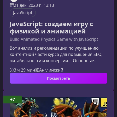
21 дек. 2023 г., 13:13
JavaScript
JavaScript: создаем игру с
физикой и анимацией
Build Animated Physics Game with JavaScript
Вот анализ и рекомендации по улучшению
контентной части курса для повышения SEO,
читабельности и конверсии.---Основные
сильные стороны:• Текст живой, понятный и
3 ч 29 мин
Английский
вовлекающий — хороший тон для курса по
Посмотреть
разработке игр. • Много конкретики:
упомянуты техники, анимация, физика, работа
со спрайтами. • Есть перечисления, что
положительно влияет на структурирование
+7
контента. Что можно улучшить:1. Уточнить
ценностное предложение Сейчас опис