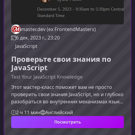
master.dev (ex FrontendMasters)
6 дек. 2023 г., 23:20
JavaScript
Проверьте свои знания по
JavaScript
Test Your JavaScript Knowledge
Этот мастер-класс поможет вам не просто
проверить свои знания JavaScript, но и глубоко
разобраться во внутренних механизмах языка
— от контекстов выполнения до
2 ч 11 мин
Английский
асинхронности. Материал подойдет тем, кто
Посмотреть
хочет укрепить фундамент, улучшить качество
кода и развить навыки решения