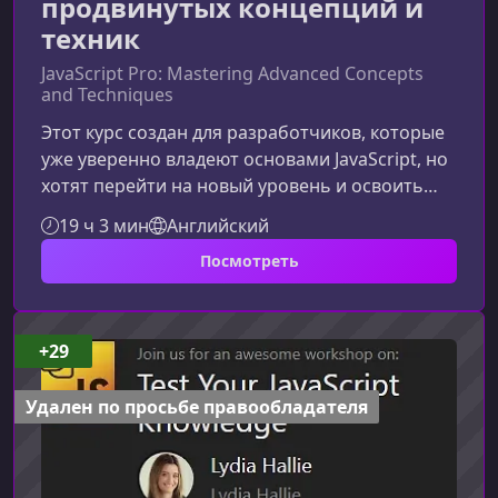
продвинутых концепций и
техник
JavaScript Pro: Mastering Advanced Concepts
and Techniques
Этот курс создан для разработчиков, которые
уже уверенно владеют основами JavaScript, но
хотят перейти на новый уровень и освоить
действительно продвинутые концепции.
19 ч 3 мин
Английский
Материал курса помогает не просто понять
Посмотреть
сложные аспекты языка, но и научиться
применять их в реальных проектах, что делает
обучение максимально практичным и
полезным для вашей карьеры.Что делает этот
+29
курс уникальнымJavaScript Pro — это не просто
набор уроков по продвинутым темам
Удален по просьбе правообладателя