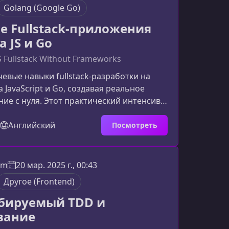
ся оп
Golang (Google Go)
е Fullstack-приложения
a JS и Go
JS Fullstack Without Frameworks
евые навыки fullstack‑разработки на
a JavaScript и Go, создавая реальное
ие с нуля. Этот практический интенсив
понять архитектуру fullstack‑проектов,
нно работать без фреймворков и
Английский
Посмотреть
к созданию продакшен‑приложений.Что
т собой интенсивИнтенсив «Создание
ложения на Vanilla JS и Go» — это сжатый,
om
20 мар. 2025 г., 00:43
но прикладной курс, в рамках которого
Другое (Frontend)
бируемый TDD и
вание