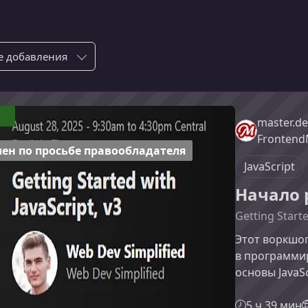
ровка по:
master.de
Frontend
ен по просьбе правообладателя
JavaScript
Начало р
Getting Starte
Этот воркшоп
в программи
основы JavaS
и научиться 
веб-приложе
5 ч 39 мин