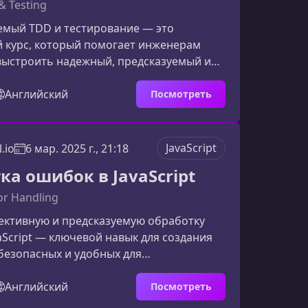
& Testing
мый TDD и тестирование — это
й курс, который помогает инженерам
I выстроить надежный, предсказуемый и
ряемый процесс тестирования. Подходы,
программе, не привязаны к конкретным
Английский
Посмотреть
, что позволяет применять методики в
ах.О чём этот курсКурс раскрывает
дходы и стратегии, которые позволяют
JavaScript
.io
6 мар. 2025 г., 21:18
ирование UI прозрачным, быстрым и
ка ошибок в JavaScript
мым. Вы научи
ror Handling
ективную и предсказуемую обработку
aScript — ключевой навык для создания
безопасных и удобных для
й веб‑приложений. В этом материале вы
о ожидать от курса, какие компетенции
Английский
Посмотреть
почему управление ошибками —