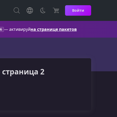
Войти
— активируй
на странице пакетов
6
- страница 2