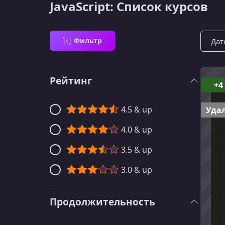
JavaScript: Список курсов
Сорти
Фильтр
Рейтинг
+4
4.5 & up
Удал
4.0 & up
3.5 & up
3.0 & up
Продолжительность