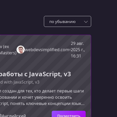
Сотировать по:
29 авг.
v (ex
webdevsimplified.com
2025 г.,
Masters)
16:31
аботы с JavaScript, v3
d with JavaScript, v3
 создан для тех, кто делает первые шаги
ровании и хочет уверенно освоить
cript, понять ключевые концепции языка
создавать свои первые интерактивные
ния.О чём этот воркшопКурс
Английский
Посмотреть