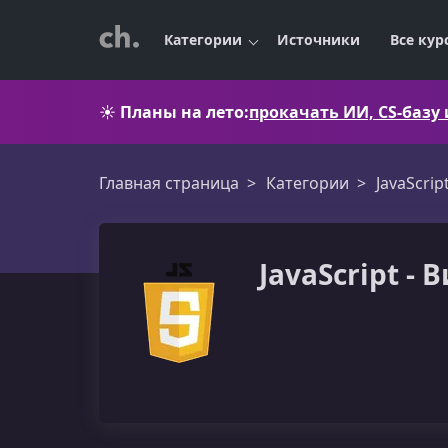
Категории
Источники
Все кур
☀️
Планы на лето:
прокачать ИИ, CS-базу
Главная страница
Категории
JavaScrip
JavaScript -