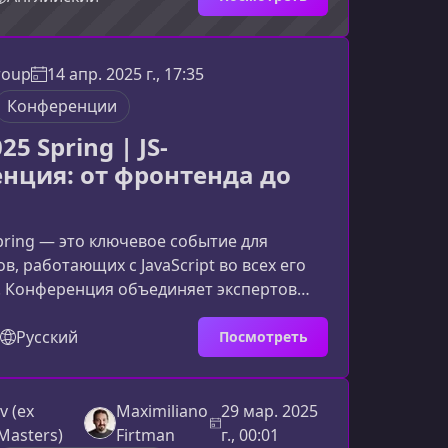
 на практическом понимании JavaScript,
х сложных тем для новичков и
наний в реальных задачах. Вы будете не
roup
14 апр. 2025 г., 17:35
ть синтаксис, но и учиться мыслить как
Конференции
.Ключев
25 Spring | JS-
нция: от фронтенда до
Spring — это ключевое событие для
в, работающих с JavaScript во всех его
. Конференция объединяет экспертов
экенда и смежных технологий, помогая
рокачать навыки, узнать о новейших
Русский
Посмотреть
дохновиться идеями сообщества.Что
S 2025 Spring уникальнымКаждый сезон
— это возможность окунуться в среду,
v (ex
Maximiliano
29 мар. 2025
тся лучшие разработчики и инженеры,
Masters)
Firtman
г., 00:01