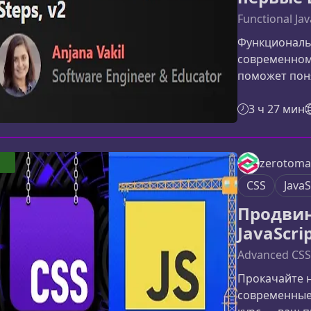
Functional Jav
Функциональн
современном 
поможет пон
стиль, почем
React‑экосис
3 ч 27 мин
архитектурах
вашего кода 
подходит нов
zerotomas
уровня junio
CSS
JavaS
направлений,
Продвин
JavaScri
Advanced CSS 
Прокачайте н
современные