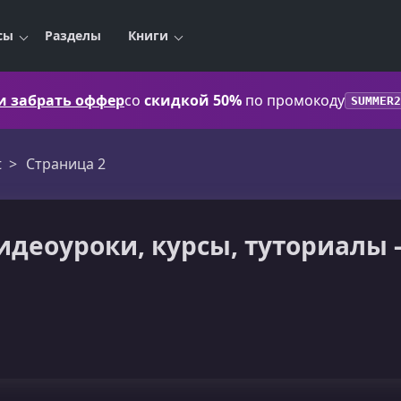
сы
Разделы
Книги
 и забрать оффер
со
скидкой 50%
по промокоду
SUMMER2
t
Страница 2
 Видеоуроки, курсы, туториалы 