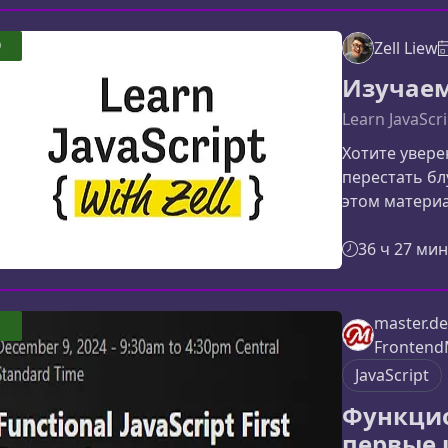
фундамент п
изучите на к
9
Zell Liew
шагом провес
Изучаем 
практик, при
Learn JavaScri
Хотите увере
перестать бл
этом материа
быстро, поня
начинали нес
36 ч 27 мин
трудностями
JavaScriptJa
разработки. 
master.de
ощущением, 
Frontend
запутанный. 
JavaScript
Функцио
первые 