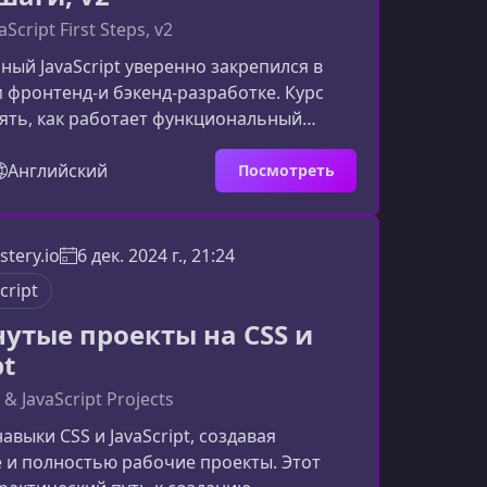
aScript First Steps, v2
ый JavaScript уверенно закрепился в
фронтенд‑и бэкенд‑разработке. Курс
ять, как работает функциональный
у его активно используют в
теме, Node.js‑проектах и современных
Английский
Посмотреть
, и как эти знания улучшат качество
и скорость разработки. Материал
ичкам в FP, фронтенд‑разработчикам
tery.io
6 дек. 2024 г., 21:24
r–middle и специалистам других
cript
 переходящим в JavaScript.Поч
утые проекты на CSS и
pt
& JavaScript Projects
авыки CSS и JavaScript, создавая
 и полностью рабочие проекты. Этот