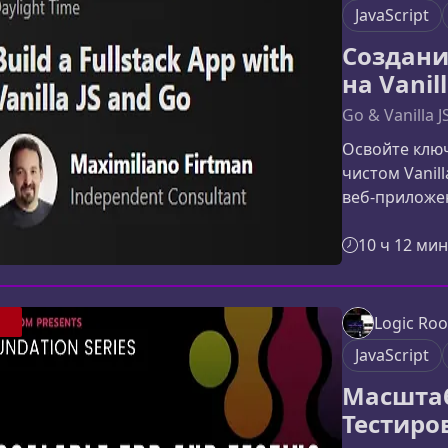
чтобы делить
JavaScript
Создани
на Vanill
Go & Vanilla 
Освойте ключ
чистом Vanill
веб‑приложен
поможет вам 
научит увере
10 ч 12 мин
подготовит 
представляе
Fullstack‑при
Logic Ro
но максималь
JavaScript
вы шаг
Масшта
Тестиро