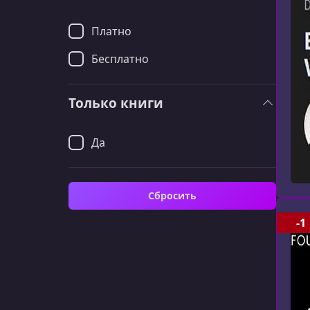
Платно
Бесплатно
Только книги
Да
Сбросить
-1