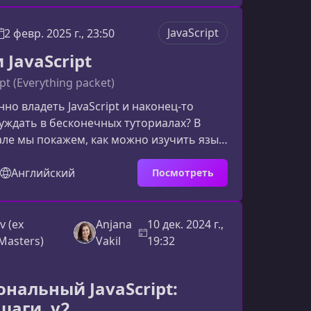
рофессиональной разработки.Что вы
урсеКурс построен так, чтобы шаг за
JavaScript
2 февр. 2025 г., 23:50
ти вас от базовых конструкций до
JavaScript
меняемых в продакшене. Н
pt (Everything packet)
нно владеть JavaScript и наконец-то
уждать в бесконечных туториалах? В
ле мы покажем, как можно изучить язык
тно и последовательно, даже если вы
колько раз и постоянно сталкивались с
Английский
Посмотреть
.Почему большинству сложно выучить
vaScript — основа современной веб-
Но многие ученики сталкиваются с
v (ex
Anjana
10 дек. 2024 г.,
что язык слишком сложный или
Masters)
Vakil
19:32
На самом деле п
нальный JavaScript:
шаги, v2