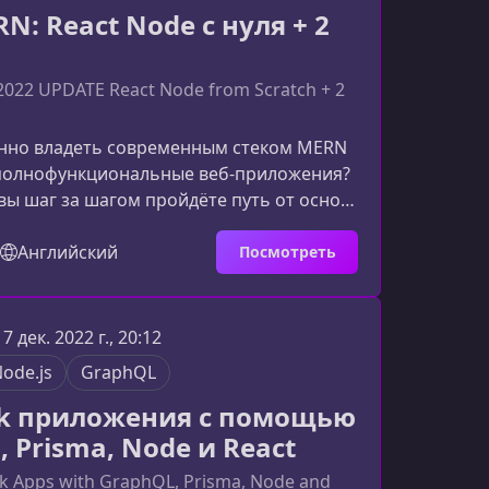
N: React Node с нуля + 2
022 UPDATE React Node from Scratch + 2
енно владеть современным стеком MERN
 полнофункциональные веб‑приложения?
 вы шаг за шагом пройдёте путь от основ
 разработки собственного API на Node.js и
интерфейса на React. Материал
Английский
Посмотреть
ледовательно, понятно и с упором на
обы вы не просто повторяли код, а
о понимали, как работает
17 дек. 2022 г., 20:12
аботка.Что делает этот курс по MERN
ode.js
GraphQL
но уникальным
ack приложения с помощью
 Prisma, Node и React
ack Apps with GraphQL, Prisma, Node and