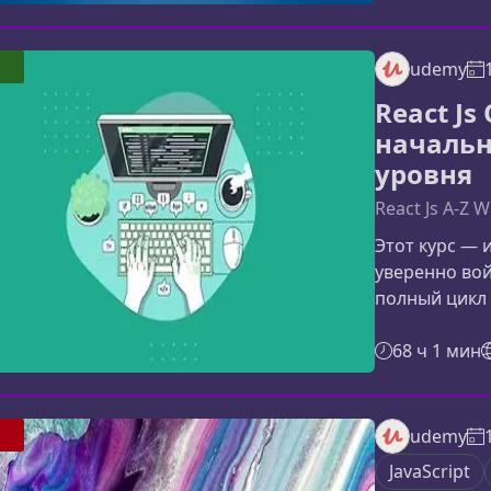
станет проч
полноценных 
в рамках кур
udemy
технологии в
React Js
позволяющую
начальн
уровня
React Js A-Z W
Этот курс — 
уверенно вой
полный цикл
React Js и La
последовате
68 ч 1 мин
практикой, ч
результатам.
сочетает в с
udemy
— React и La
JavaScript
полного стек