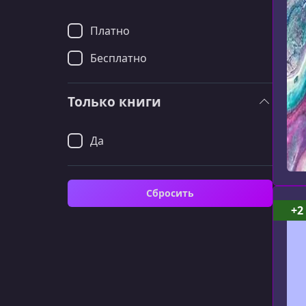
Платно
Бесплатно
Только книги
Да
Сбросить
+2