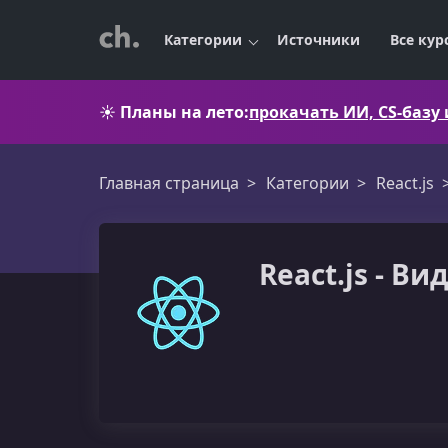
Категории
Источники
Все кур
☀️
Планы на лето:
прокачать ИИ, CS-базу
Главная страница
Категории
React.js
React.js - В