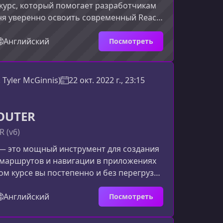
курс, который помогает разработчикам
я уверенно освоить современный React.
уется на фундаментальных принципах,
х примерах и инструментах, необходимых
Английский
Посмотреть
я производительных веб‑приложений.Что
 этом курсеОбновлённая структура курса
лубже понять внутренние механизмы
. Tyler McGinnis)
22 окт. 2022 г., 23:15
иться применять их в реальных
врем
OUTER
 (v6)
 — это мощный инструмент для создания
маршрутов и навигации в приложениях
этом курсе вы постепенно и без перегрузки
чевые концепции, научитесь применять
ке и сможете уверенно строить
Английский
Посмотреть
сложных интерфейсов.Что вы изучите в
рс выстроен линейно, чтобы каждая