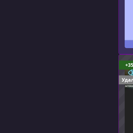
+3
Удал