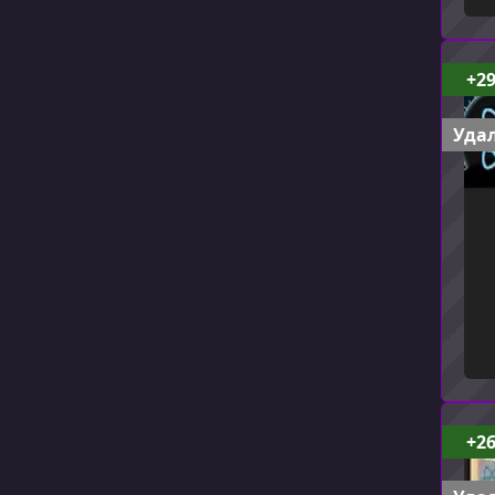
+2
Удал
+2