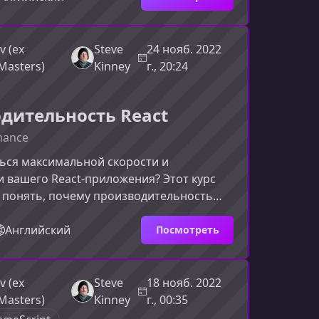
учшие практики разработки.Что вы
ом курсеКурс охватывает широкий
нологий и подходов, необходимых для
v (ex
Steve
24 нояб. 2022
временных, быстродействующих и
Masters)
Kinney
г., 20:24
мых приложений.Со
дительность React
mance
ься максимальной скорости и
 вашего React‑приложения? Этот курс
 понять, почему производительность
акие приемы позволяют держать
ыстрым даже при росте проекта. Ниже —
Английский
Посмотреть
 структурированная версия контента,
ет фокус на ценности курса и помогает
зу понять, как он прокачает свои
v (ex
Steve
18 нояб. 2022
 этот курсПо мере усложнения
Masters)
Kinney
г., 00:35
React начинают проявляться