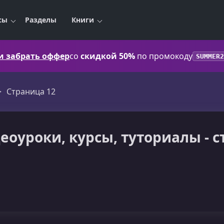
сы
Разделы
Книги
 и забрать оффер
со
скидкой 50%
по промокоду
SUMMER2
Страница 12
идеоуроки, курсы, туториалы - 