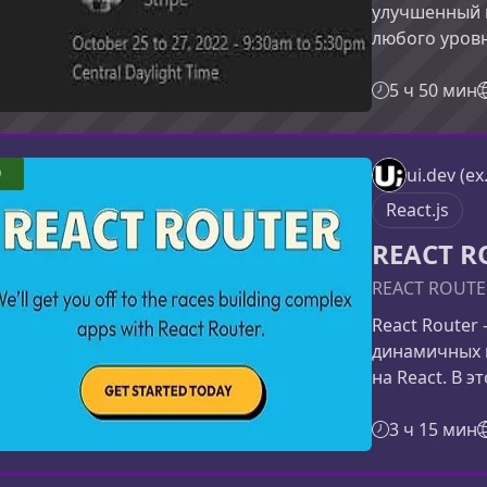
улучшенный 
любого уровн
Курс фокусир
практически
5 ч 50 мин
для создани
вы изучите в
позволяет г
9
ui.dev (ex
React и науч
React.js
проектах.Со
REACT R
REACT ROUTER
React Router
динамичных 
на React. В 
освоите клю
их на практи
3 ч 15 мин
архитектуру 
этом курсеКу