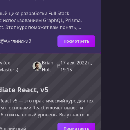
ый цикл разработки Full‑Stack
 использованием GraphQL, Prisma,
ct. Этот курс поможет вам понять,
hQL стал важным инструментом
 веб‑разработчика, как он решает
Английский
Посмотреть
REST и как построить быстрые,
мые и удобные в поддержке приложения
о интерфейса.Почему стоит изучать
v (ex
Brian
17 дек. 2022 г.,
sma, Node и ReactGraphQL давно
Masters)
Holt
19:15
ь модным словом и превратился в один
iate React, v5
React v5 — это практический курс для тех,
ом с основами React и хочет вывести
ботки на новый уровень. Вы узнаете, как
современными инструментами
React, оптимизировать приложения и
Английский
Посмотреть