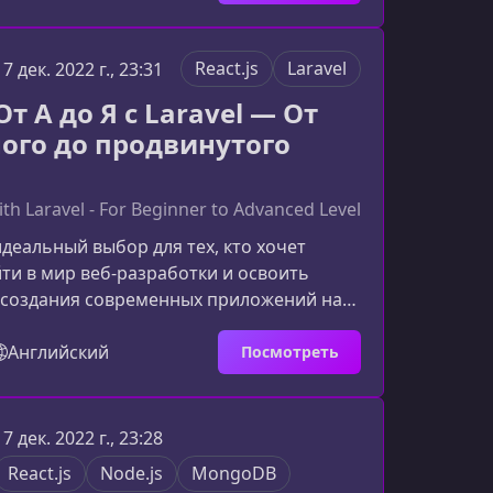
ным фундаментом для создания
веб‑приложений с нуля.Что вы получите
саКурс объединяет три востребованные
React.js
Laravel
17 дек. 2022 г., 23:31
 единую практическую программу,
 От А до Я с Laravel — От
 создавать современные веб‑п
ого до продвинутого
ith Laravel - For Beginner to Advanced Level
идеальный выбор для тех, кто хочет
ти в мир веб‑разработки и освоить
 создания современных приложений на
ravel. Материал подается
льно, с реальными проектами и
Английский
Посмотреть
то помогает быстро перейти от теории к
Что делает этот курс уникальнымКурс
ебе два мощных инструмента разработки
17 дек. 2022 г., 23:28
ravel, позволяя вам получить навыки
React.js
Node.js
MongoDB
а и освоить построе