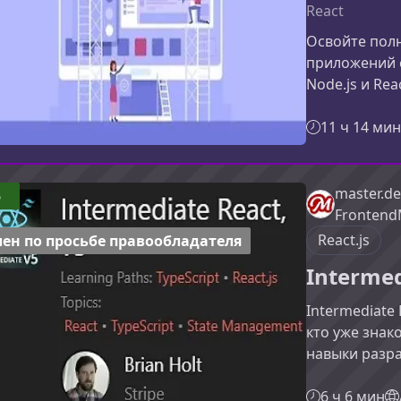
React
Освойте полн
приложений с
Node.js и Rea
почему Grap
современного
11 ч 14 мин
ограничения 
масштабируе
от сервера д
master.de
5
GraphQL, Pri
Frontend
перестал быт
React.js
ен по просьбе правообладателя
Intermed
Intermediate 
кто уже знак
навыки разра
работать с 
экосистемы 
6 ч 6 мин