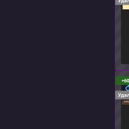
Удал
+6
Удал