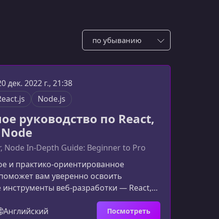
Сотировать по:
20 дек. 2022 г., 21:38
React.js
Node.js
ое руководство по React,
 Node
r, Node In-Depth Guide: Beginner to Pro
ое и практико-ориентированное
 поможет вам уверенно освоить
 инструменты веб‑разработки — React,
de. Если вы хотите начать карьеру
 или укрепить свои навыки, этот курс
Английский
Посмотреть