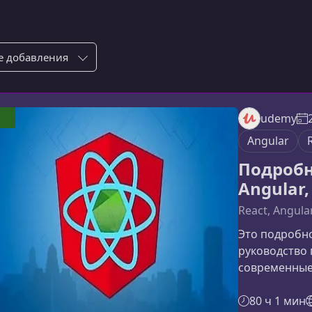
ровка по:
udemy
Angular
Подробн
Angular,
React, Angula
Это подробн
руководство
современные
Angular и No
разработчика
80 ч 1 мин