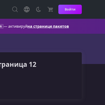
Войти
— активируй
на странице пакетов
6
страница 12