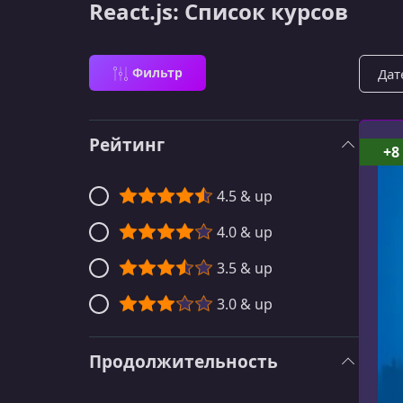
React.js: Список курсов
Сорти
Фильтр
Рейтинг
+8
4.5 & up
4.0 & up
3.5 & up
3.0 & up
Продолжительность