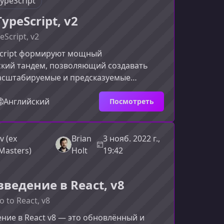
ypeScript
TypeScript, v2
eScript, v2
eScript формируют мощный
ский тандем, позволяющий создавать
асштабируемые и предсказуемые
Этот курс поможет вам уверенно
ь React с TypeScript, минимизировать
Английский
Посмотреть
орить разработку как новых, так и
х приложений.О курсеКурс
 на разработчиков, которые хотят
v (ex
Brian
3 нояб. 2022 г.,
ество кода, улучшить поддержку
Masters)
Holt
19:42
ектов и перенести свои приложения на
асн
ведение в React, v8
o to React, v8
ние в React v8 — это обновлённый и