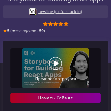
newline (ex fullstack.io)
★
5
(
всего оценок
-
59
)
Предпросмотр курса
Начать Сейчас