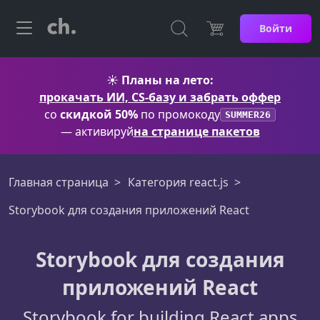
Войти
☀️
Планы на лето:
прокачать ИИ, CS-базу и забрать оффер
со
скидкой 50%
по промокоду
SUMMER26
— активируй
на странице пакетов
Главная страница
Категория react.js
Storybook для создания приложений React
Storybook для создания
приложений React
Storybook for building React apps