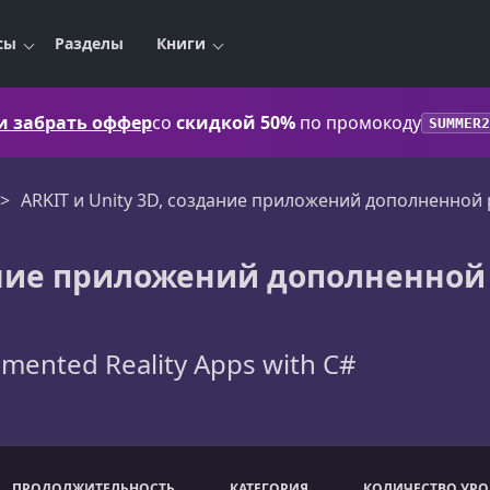
сы
Разделы
Книги
 и забрать оффер
со
скидкой 50%
по промокоду
SUMMER2
ARKIT и Unity 3D, создание приложений дополненной 
дание приложений дополненной
gmented Reality Apps with C#
ПРОДОЛЖИТЕЛЬНОСТЬ
КАТЕГОРИЯ
КОЛИЧЕСТВО УР