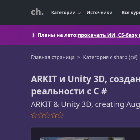
Категории
Источники
Все кур
☀️
Планы на лето:
прокачать ИИ, CS-базу
Главная страница
Категория c sharp (c#)
ARKIT и Unity 3D, соз
реальности с C #
ARKIT & Unity 3D, creating Au