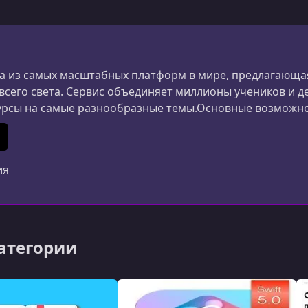
 из самых масштабных платформ в мире, предлагающая
 всего света. Сервис объединяет миллионы учеников и д
урсы на самые разнообразные темы.Основные возможн
ания и дизайна до маркетинга, психологии и личной 
ериалы создаются специалистами из разных стран.Удоб
In
 (Twitter)
ия
категории