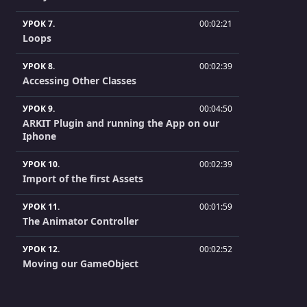
УРОК 7.
00:02:21
Loops
УРОК 8.
00:02:39
Accessing Other Classes
УРОК 9.
00:04:50
ARKIT Plugin and running the App on our
Iphone
УРОК 10.
00:02:39
Import of the first Assets
УРОК 11.
00:01:59
The Animator Controller
УРОК 12.
00:02:52
Moving our GameObject
УРОК 13.
00:06:04
Collision, Collider & Rigidbody