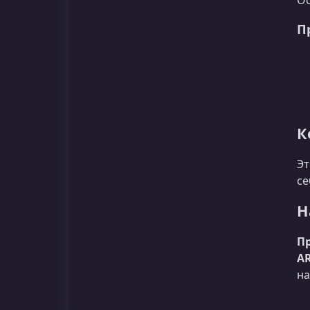
Ос
П
К
Эт
се
Н
П
A
на