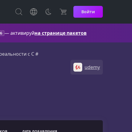
Войти
— активируй
на странице пакетов
6
реальности с C #
udemy
ОКОВ
ДАТА ДОБАВЛЕНИЯ