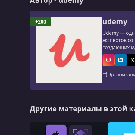
udemy
+200
Udemy — одна
экспертов со
создающих к
программиров
авторов: мат
Instagram
Linked
X
Организац
Другие материалы в этой 