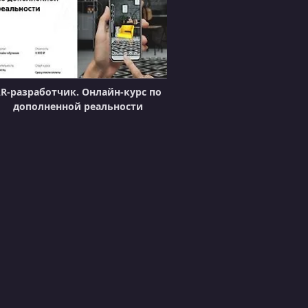
УРОК 20.
00:02:33
Adding another Effect & Force
УРОК 21.
00:02:18
Adding more AudiosSource's
R-разработчик. Онлайн-курс по
УРОК 22.
00:05:45
дополненной реальности
Testing the App
УРОК 23.
00:03:41
Adding Ammo to our Canvas
УРОК 24.
00:04:26
Creating the Ammo Script
УРОК 25.
00:03:17
Adding weapon & MuzzleFlash
УРОК 26.
00:01:02
Setting reference from Script to
MuzzleFlash