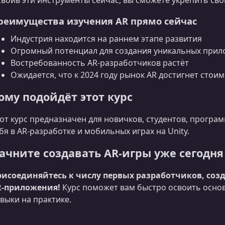
воив эти инструменты сейчас, вы сможете укрепить сво
реимущества изучения AR прямо сейчас
Индустрия находится на раннем этапе развития
Огромный потенциал для создания уникальных при
Востребованность AR‑разработчиков растёт
Ожидается, что к 2024 году рынок AR достигнет стои
ому подойдёт этот курс
от курс предназначен для новичков, студентов, програм
бя в AR‑разработке и мобильных играх на Unity.
ачните создавать AR‑игры уже сегодня
рисоединяйтесь к числу первых разработчиков, с
R‑приложения!
Курс поможет вам быстро освоить осно
выки на практике.