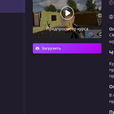
Предпросмотр курса
О
C#
шу
Загрузить
Ч
Ку
пр
пр
О
В 
пр
П