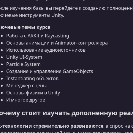
сле изучения базы вы перейдёте к созданию полноценног
ючевые инструменты Unity.
лючевые темы курса
Работа с ARKit и Raycasting
Основы анимации и Animator-контроллера
Использование аудиоисточников
Unity UI-System
Particle System
Создание и управление GameObjects
Instantiating объектов
Менеджер сцены
Основы физики в Unity
И многое другое
очему стоит изучать дополненную реа
R‑технологии стремительно развиваются
, а спрос на