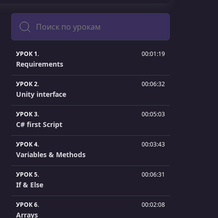
Поиск
УРОК 1.
00:01:19
Requirements
УРОК 2.
00:06:32
Unity interface
УРОК 3.
00:05:03
C# first Script
УРОК 4.
00:03:43
Variables & Methods
УРОК 5.
00:06:31
If & Else
УРОК 6.
00:02:08
Arrays