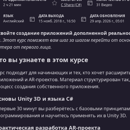
2 ч 21 мин
C Sharp (C#)
31 Видео
ЯЗЫК
ДАТА ВЫХОДА
ДАТА ОБНОВЛЕНИЯ
Английский
15 нояб. 2018 г., 16:50
29 апр. 2026 г., 05:01
свойте создание приложений дополненной реально
.
Этот курс поможет вам шаг за шагом перейти от основ
тера от первого лица.
то вы узнаете в этом курсе
рс подходит для начинающих и тех, кто хочет расшири
иложений и AR‑проектов. Материал структурирован так,
оцесс создания собственного приложения.
сновы Unity 3D и языка C#
первые 30 минут вы разберётесь с базовыми принципа
ограммирования и научитесь применять их в Unity 3D.
рактическая разработка AR‑проекта