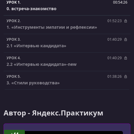
УРОК 1.
00:54:26
0. встреча-знакомство
УРОК 2.
01:52:23
1. «Инструменты эмпатии и рефлексии»
УРОК 3.
01:40:29
2.1 «Интервью кандидата»
УРОК 4.
01:40:29
2.2 «Интервью кандидата»-new
УРОК 5.
01:38:26
3. «Стили руководства»
УРОК 6.
01:31:27
4.1 «Проведение 1-1» - Зал А
Автор - Яндекс.Практикум
УРОК 7.
01:32:08
4.2 «Проведение 1-1» - Зал Б
УРОК 8.
01:22:50