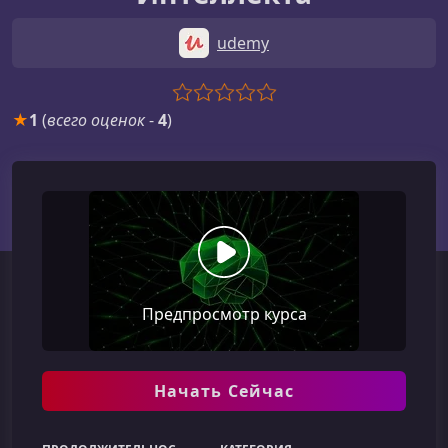
udemy
★
1
(
всего оценок
-
4
)
Предпросмотр курса
Начать Сейчас