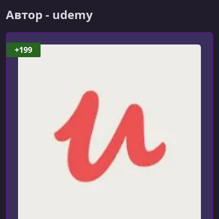
Агентный подход, МАС и роевой интеллект
Автор - udemy
УРОК 7.
00:07:31
Гибридный подход
+199
УРОК 8.
00:04:29
Слабый и сильный ИИ
УРОК 9.
00:06:09
Мифы об ИИ. Часть 1
УРОК 10.
00:05:32
Мифы об ИИ. Часть 2
УРОК 11.
00:05:18
Мифы об ИИ. Часть 3
УРОК 12.
00:05:05
Правда об ИИ. Часть 1
УРОК 13.
00:06:32
Правда об ИИ. Часть 2