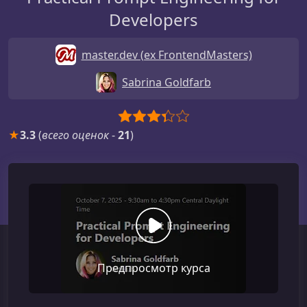
Developers
master.dev (ex FrontendMasters)
Sabrina Goldfarb
★
3.3
(
всего оценок
-
21
)
Предпросмотр курса