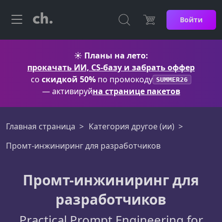
Войти
☀️
Планы на лето:
прокачать ИИ, CS-базу и забрать оффер
со
скидкой 50%
по промокоду
SUMMER26
— активируй
на странице пакетов
Главная страница
Категория другое (ии)
Промт-инжиниринг для разработчиков
Промт-инжиниринг для
разработчиков
Practical Prompt Engineering for