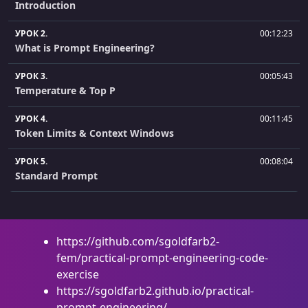
Introduction
УРОК 2.
00:12:23
What is Prompt Engineering?
УРОК 3.
00:05:43
Temperature & Top P
УРОК 4.
00:11:45
Token Limits & Context Windows
УРОК 5.
00:08:04
Standard Prompt
УРОК 6.
00:09:15
Project Setup & AI Tools
https://github.com/sgoldfarb2-
УРОК 7.
00:07:08
fem/practical-prompt-engineering-code-
Using a Coding Agent
exercise
УРОК 8.
https://sgoldfarb2.github.io/practical-
00:15:34
Zero-Shot Prompt
prompt-engineering/