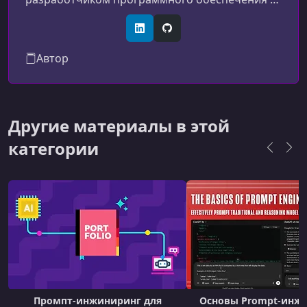
GitHub, а также являюсь инженерным
менеджером в стороннем проекте, где
LinkedIn
GitHub
руковожу командой из более чем 30 активных
Автор
инженеров.
Другие материалы в этой
категории
Промпт-инжиниринг для
Основы Prompt-инж