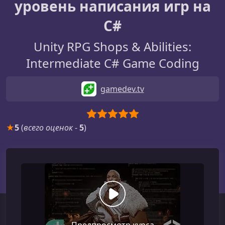
уровень написания игр на
C#
Unity RPG Shops & Abilities:
Intermediate C# Game Coding
gamedev.tv
★
5
(
всего оценок
-
5
)