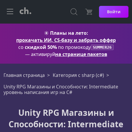
Войти
☀️
Планы на лето:
прокачать ИИ, CS-базу и забрать оффер
со
скидкой 50%
по промокоду
SUMMER26
— активируй
на странице пакетов
Главная страница
Категория c sharp (c#)
Unity RPG Магазины и Способности: Intermediate
уровень написания игр на C#
Unity RPG Магазины и
Способности: Intermediate