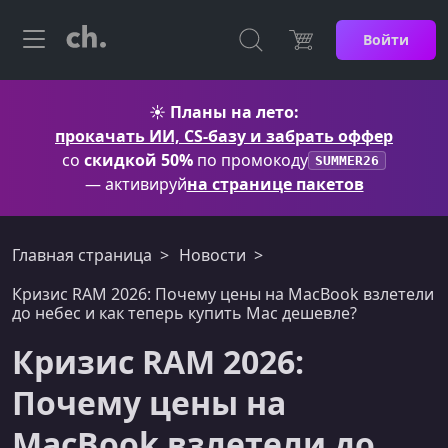
Войти
☀️
Планы на лето:
прокачать ИИ, CS-базу и забрать оффер
со
скидкой 50%
по промокоду
SUMMER26
— активируй
на странице пакетов
Главная страница
Новости
Кризис RAM 2026: Почему цены на MacBook взлетели
до небес и как теперь купить Mac дешевле?
Кризис RAM 2026:
Почему цены на
MacBook взлетели до