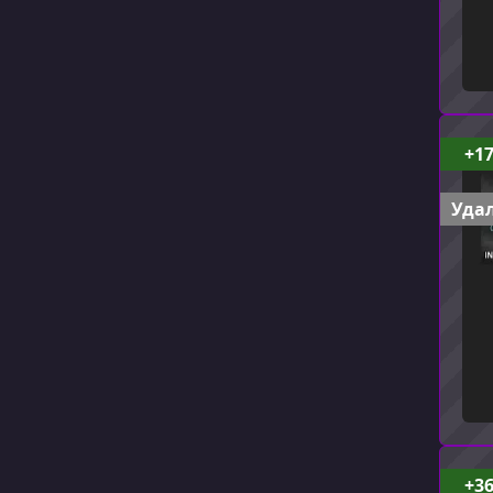
+1
Удал
+3