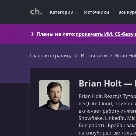
Категории
Источники
Все кур
☀️
Планы на лето:
прокачать ИИ, CS-базу
Главная страница
Источники
Brian Hol
Brian Holt — 
Brian Holt, React.js Т
в SQLite Cloud, привно
включает работу инженер
Snowflake, LinkedIn, M
Вне работы Брайан зака
на сноуборде где тольк