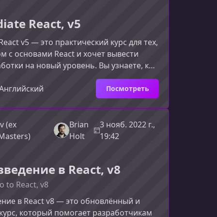
ми, которые ис
iate React, v5
React v5 — это практический курс для тех,
ом с основами React и хочет вывести
ботки на новый уровень. Вы узнаете, как
современными инструментами
React, оптимизировать приложения и
Английский
Посмотреть
учшие практики разработки.Что вы
ом курсеКурс охватывает широкий
нологий и подходов, необходимых для
v (ex
Brian
3 нояб. 2022 г.,
временных, быстродействующих и
Masters)
Holt
19:42
мых приложений.Со
ведение в React, v8
o to React, v8
ние в React v8 — это обновлённый и
курс, который помогает разработчикам