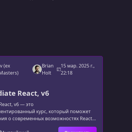
v (ex
Brian
15 мар. 2025 г.,
Masters)
Holt
22:18
iate React, v6
React, v6 — это
иентированный курс, который поможет
ния о современных возможностях React
 эффективно применять лучшие подходы