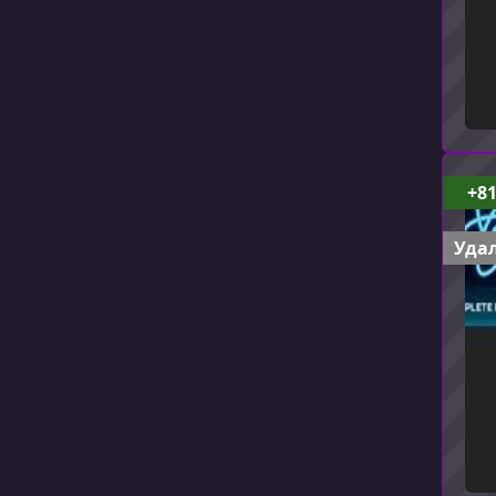
+8
Удал