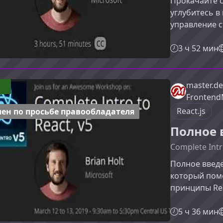
Прокачайте с
углубитесь в
управление 
производител
курс подойде
3 ч 52 мин
базовыми кон
проекты на н
курсеКурс о
master.de
1
инструменты
Frontend
продакшн‑раз
React.js
ен по просьбе правообладателя
Полное в
Complete Intr
Полное введе
который пом
принципы Rea
разработки, 
масштабируе
5 ч 36 мин