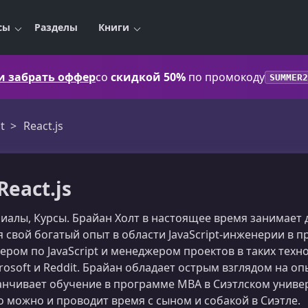
сы
Разделы
Книги
 и забрать оффер
со
скидкой 50%
по промокоду
SUMMER2
t
React.js
React.js
уториалы, Курсы. Брайан Холт в настоящее время занимае
ся свой богатый опыт в области JavaScript-инженерии в
ом по JavaScript и менеджером проектов в таких технолог
icrosoft и Reddit. Брайан обладает острым взглядом на 
нчивает обучение в программе MBA в Сиэтлском универси
о можно и проводит время с сыном и собакой в Сиэтле.