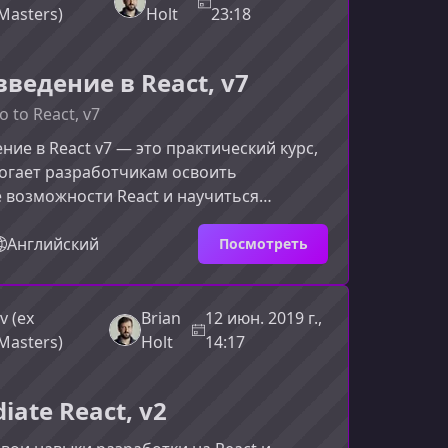
ы последовательно или выбирать
Masters)
Holt
23:18
уальные для вашего проекта. Все
ведение в React, v7
o to React, v7
ние в React v7 — это практический курс,
огает разработчикам освоить
 возможности React и научиться
стрые, стабильные и готовые к
приложения. В этом материале вы
Английский
Посмотреть
о ожидать от программы обучения и
стаётся одним из лучших способов
ить экспертизу в React.Что представляет
v (ex
Brian
12 июн. 2019 г.,
Полное введение в React v7»Курс
Masters)
Holt
14:17
новлён и адаптирован под актуа
iate React, v2