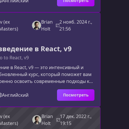
и масштабируемых интерфейсов. Кому
Английский
Посмотреть
т курсКурс ориентирован на
в, которые уже знакомы с основами
т перейти на следующий уровень, изучив
v (ex
Brian
2 нояб. 2024 г.,
eact 19, оптимизацию
Masters)
Holt
21:56
ьности и работу с React Server
ак в чи
ведение в React, v9
o to React, v9
ние в React, v9 — это интенсивный и
бновленный курс, который поможет вам
еренно освоить современные подходы к
а React 19. Материал адаптирован как
их, так и для разработчиков, желающих
Английский
Посмотреть
дамент и научиться создавать
отовые приложения.Что вас ждет на
ие включает не только разбор ключевых
v (ex
Brian
17 дек. 2022 г.,
act, но и практическую работу с
Masters)
Holt
19:15