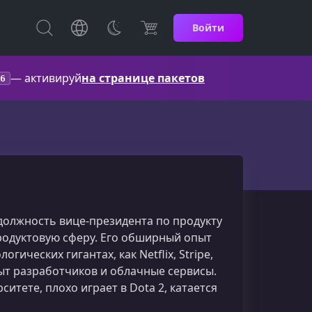
Войти
— активируй
на странице пакетов
6
т должность вице-президента по продукту
 продуктовую сферу. Его обширный опыт
ических гигантах, как Netflix, Stripe,
опыт разработчиков и облачные сервисы.
тете, плохо играет в Dota 2, катается