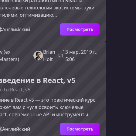
вои навыки разработки на React и
 ключевые технологии экосистемы: хуки,
стилями, оптимизацию
ьности, TypeScript и тестирование. Этот
т разработчикам, которые уже знакомы с
Английский
Посмотреть
цепциями React и хотят вывести
овый уровень.Что вы изучите в этом
хватывает современные подходы и
v (ex
Brian
13 мар. 2019 г.,
, которые применяются в
Masters)
Holt
15:06
работке. Он построен модульно, поэто
ведение в React, v5
o to React, v5
ние в React v5 — это практический курс,
ожет вам с нуля освоить ключевые
ct, современные API и инструменты
чтобы уверенно создавать
мые и производственные
Английский
Посмотреть