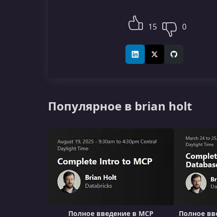
15
0
LinkedIn
X (Twitter)
GitHub
Популярное в brian holt
Полное введение в MCP
Полное вв