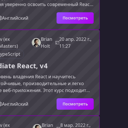
я уверенно освоить современный React.
уется на фундаментальных принципах,
х примерах и инструментах, необходимых
Английский
Посмотреть
я производительных веб‑приложений.Что
 этом курсеОбновлённая структура курса
лубже понять внутренние механизмы
v (ex
Brian
20 апр. 2022 г.,
иться применять их в реальных
Masters)
Holt
11:27
врем
ypeScript
iate React, v4
вень владения React и научитесь
тойчивые, производительные и легко
 веб‑приложения. Этот курс подходит
ам, которые уже знакомы с основами
т системно укрепить навыки, освоив
Английский
Посмотреть
 инструменты, паттерны и лучшие
системы.Что вы изучите в этом
мма построена модульно — вы можете
v (ex
Brian
8 мар. 2022 г.,