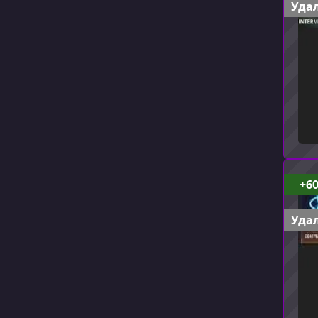
Удал
+6
Удал