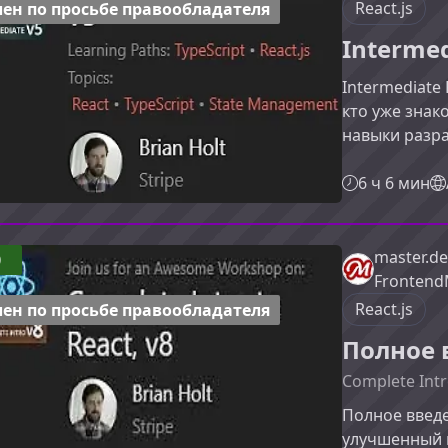
инструмента
React.js
ен по просьбе правообладателя
Intermed
Intermediate 
кто уже знак
навыки разра
работать с 
экосистемы 
6 ч 6 мин
применять л
изучите в эт
диапазон тех
master.de
0
создания со
Frontend
масштабируе
React.js
ен по просьбе правообладателя
Полное в
Complete Intr
Полное введе
улучшенный 