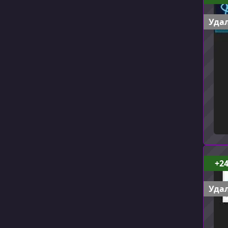
Удал
+2
Удал