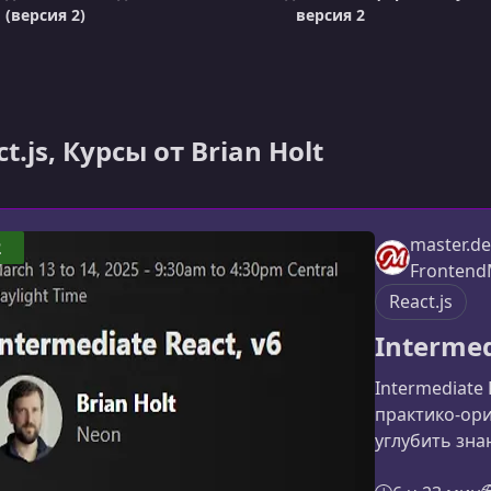
(версия 2)
версия 2
t.js, Курсы от Brian Holt
master.de
2
Frontend
React.js
Intermed
Intermediate 
практико‑ор
углубить зна
19 и научит