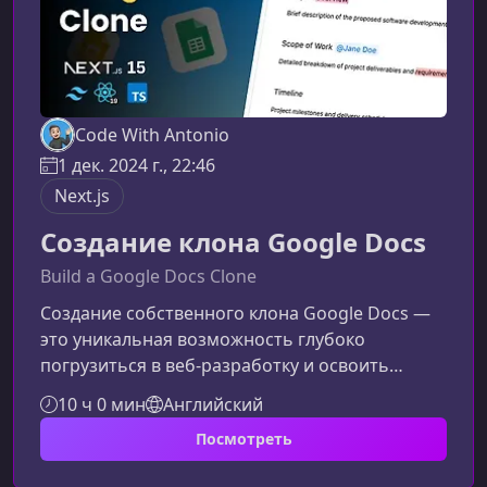
Code With Antonio
1 дек. 2024 г., 22:46
Next.js
Создание клона Google Docs
Build a Google Docs Clone
Создание собственного клона Google Docs —
это уникальная возможность глубоко
погрузиться в веб‑разработку и освоить
технологии, используемые в современных
10 ч 0 мин
Английский
высоконагруженных продуктах. Этот курс
Посмотреть
поможет вам перейти от базовых навыков к
созданию сложного полнофункционального