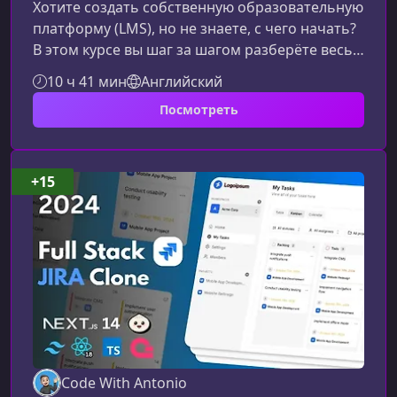
Хотите создать собственную образовательную
платформу (LMS), но не знаете, с чего начать?
В этом курсе вы шаг за шагом разберёте весь
путь — от архитектуры и интерфейса до
10 ч 41 мин
Английский
интеграции платежей и запуска продукта.
Посмотреть
Материал подходит разработчикам любого
уровня, которые стремятся освоить
современные инструменты и собрать
полноценный сервис онлайн‑обучения.О чём
+15
этот курсВы изучите ключевые технологии и
подходы, необходимые для создания
полноценной
Code With Antonio