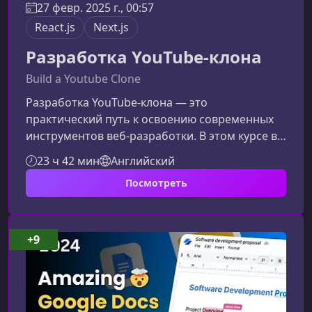
27 февр. 2025 г., 00:57
React.js
Next.js
Разработка YouTube-клона
Build a Youtube Clone
Разработка YouTube-клона — это
практический путь к освоению современных
инструментов веб‑разработки. В этом курсе вы
шаг за шагом создадите полноценную
23 ч 42 мин
Английский
видеоплатформу, изучите продвинутые
Посмотреть
возможности Next.js 15, React 19, tRPC, а также
интеграцию AI‑функций и работу с видео.
Материал подойдет как для разработчиков,
стремящихся углубить технические навыки,
+9
так и для тех, кто хочет создать собственный
проект уровня YouTube.Что вы изучите в этом
к