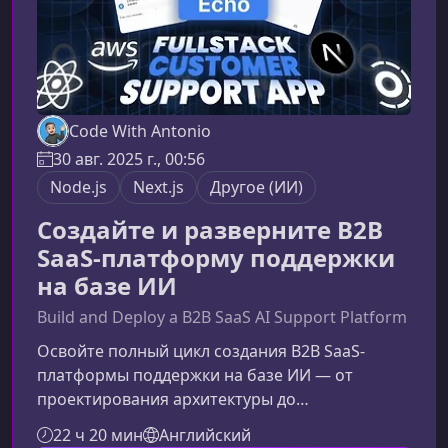
Code With Antonio
30 авг. 2025 г., 00:56
Node.js
Next.js
Другое (ИИ)
Создайте и разверните B2B
SaaS-платформу поддержки
на базе ИИ
Build and Deploy a B2B SaaS AI Support Platform
Освойте полный цикл создания B2B SaaS-
платформы поддержки на базе ИИ — от
проектирования архитектуры до
развёртывания боевого продукта. В этом курсе
22 ч 20 мин
Английский
вы шаг за шагом создадите современную