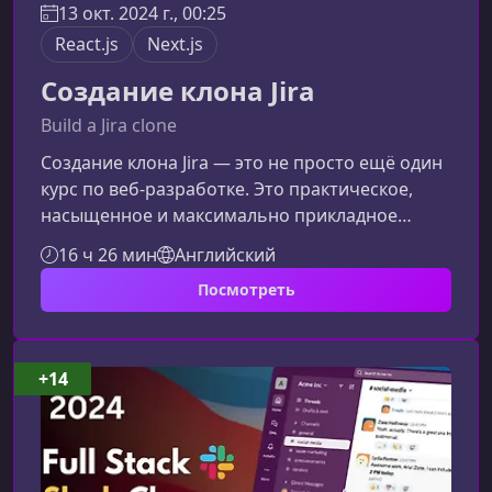
13 окт. 2024 г., 00:25
React.js
Next.js
Создание клона Jira
Build a Jira clone
Создание клона Jira — это не просто ещё один
курс по веб‑разработке. Это практическое,
насыщенное и максимально прикладное
обучение, где вы шаг за шагом создадите
16 ч 26 мин
Английский
полноценное приложение уровня enterprise.
Посмотреть
Если вы хотите освоить современные
технологии и научиться строить сложные
системы “как в реальности”, этот курс станет
для вас отличной отправной точкой.О чём
+14
этот курсКурс длится 16 часов и разбит на две
большие части. За это время вы пройдё