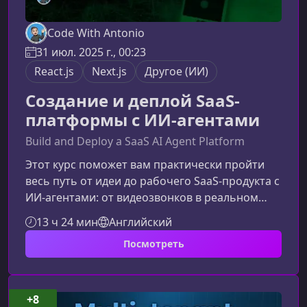
Code With Antonio
31 июл. 2025 г., 00:23
React.js
Next.js
Другое (ИИ)
Создание и деплой SaaS-
платформы с ИИ-агентами
Build and Deploy a SaaS AI Agent Platform
Этот курс поможет вам практически пройти
весь путь от идеи до рабочего SaaS‑продукта с
ИИ‑агентами: от видеозвонков в реальном
времени до интеллектуального
13 ч 24 мин
Английский
пост‑звонкового анализа и автоматизаций.Что
Посмотреть
вы создадите в ходе обученияКурс шаг за
шагом проведёт вас через разработку
современного web‑приложения, в котором
объединены видеосвязь, ИИ-агенты,
+8