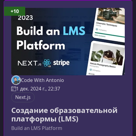
приложения с нуля.Что представляет собой
курсКурс длительностью 10 часов шаг за
+10
шагом проведет вас по всем этапам
разработки аналога Google Docs: от
архитектуры и настройки
Code With Antonio
1 дек. 2024 г., 22:37
Next.js
Создание образовательной
платформы (LMS)
Build an LMS Platform