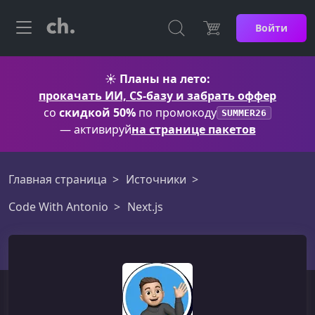
Войти
☀️
Планы на лето:
прокачать ИИ, CS-базу и забрать оффер
со
скидкой 50%
по промокоду
SUMMER26
— активируй
на странице пакетов
Главная страница
Источники
Code With Antonio
Next.js