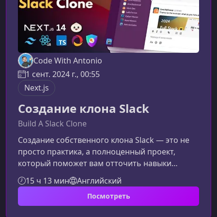
Code With Antonio
1 сент. 2024 г., 00:55
Next.js
Создание клона Slack
Build A Slack Clone
Создание собственного клона Slack — это не
просто практика, а полноценный проект,
который поможет вам отточить навыки
разработки современных веб‑приложений. В
15 ч 13 мин
Английский
этом курсе вы шаг за шагом создадите
Посмотреть
функциональную систему для командной
коммуникации, используя Next.js, Convex,