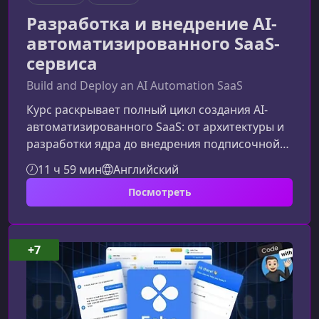
Разработка и внедрение AI-
автоматизированного SaaS-
сервиса
Build and Deploy an AI Automation SaaS
Курс раскрывает полный цикл создания AI-
автоматизированного SaaS: от архитектуры и
разработки ядра до внедрения подписочной
модели, мониторинга и CI/CD. Обучение
11 ч 59 мин
Английский
подойдёт тем, кто хочет построить
Посмотреть
современный AI‑продукт с нуля и вывести его в
продакшн.Что вы создадите в ходе курсаПод
вашим руководством появится полноценный
сервис Nodebase — мощная платформа для
+7
визуального проектирования automated
workflow‑систем с использованием
AI‑моделей.О