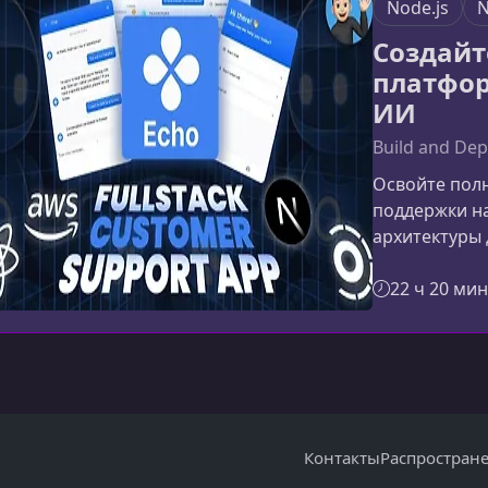
Node.js
N
Создайт
платфор
ИИ
Build and Dep
Освойте пол
поддержки н
архитектуры 
этом курсе в
систему клие
22 ч 20 мин
взаимодейст
пространств
Практические
отточить на
решение.Что 
Контакты
Распростран