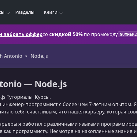
сы
Разделы
Книги
 и забрать оффер
со
скидкой 50%
по промокоду
SUMMER2
h Antonio
Node.js
tonio — Node.js
.js Туториалы, Курсы.
 я инженер-программист с более чем 7-летним опытом. Я
итаю себя счастливым, что нашёл карьеру, которая сов
арьеры я работал с различными языками программиров
я как программисту. Несмотря на накопленные знания и 