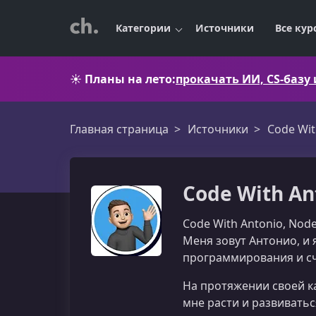
Категории
Источники
Все кур
☀️
Планы на лето:
прокачать ИИ, CS-базу
Главная страница
Источники
Code Wit
Code With An
Code With Antonio, Node
Меня зовут Антонио, и
программирования и сч
На протяжении своей к
мне расти и развиватьс