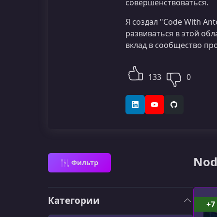
совершенствоваться.
Я создал "Code With An
развиваться в этой обл
вклад в сообщество пр
133
0
LinkedIn
YouTube
GitHub
Nod
Фильтр
Категории
+7