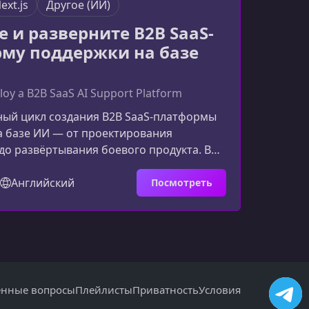
ext.js
Другое (ИИ)
е и разверните B2B SaaS-
му поддержки на базе
loy a B2B SaaS AI Support Platform
ный цикл создания B2B SaaS-платформы
а базе ИИ — от проектирования
до развёртывания боевого продукта. В
ы шаг за шагом создадите современную
нтской поддержки с чатом, голосовыми
Английский
Посмотреть
виями, RAG-базой знаний, рабочими
ами и платёжной интеграцией.
 модули, ревью и pull request’ы помогут
выки и собрать полноценное продакшен-
вы создадите на
енные вопросы
Плейлисты
Приватность
Условия