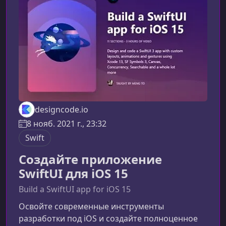
пользователей выразительным UI.Что вы
узнаете на курсеВ ходе обучения вы шаг за
шагом освоите процесс инте
designcode.io
8 нояб. 2021 г., 23:32
Swift
Создайте приложение
SwiftUI для iOS 15
Build a SwiftUI app for iOS 15
Освойте современные инструменты
разработки под iOS и создайте полноценное