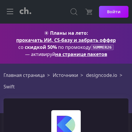
Войти
☀️
Планы на лето:
прокачать ИИ, CS-базу и забрать оффер
со
скидкой 50%
по промокоду
SUMMER26
— активируй
на странице пакетов
Главная страница
Источники
designcode.io
Swift