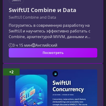
SwiftUI Combine и Data
SwiftUI Combine and Data
Погрузитесь в современную разработку на
SwiftUI и научитесь эффективно работать с
Combine, архитектурой MVVM, данными и
уведомлениями, создавая производительные
3 ч 15 мин
Английский
и элегантные приложения на iOS.Чему вы
Посмотреть
научитесьКурс помогает развить
практические навыки работы с современным
стеком технологий Apple. После прохождения
вы сможете уверенно применять полученные
+2
знания в реальных проектах. Использовать
Combine для обработки асинхронных событий
Про