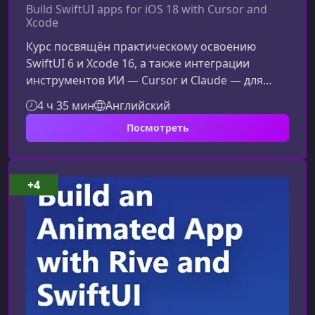
Build SwiftUI apps for iOS 18 with Cursor and
Xcode
Курс посвящён практическому освоению
SwiftUI 6 и Xcode 16, а также интеграции
инструментов ИИ — Cursor и Claude — для
ускорения разработки под iOS 18. Здесь вы
4 ч 35 мин
Английский
узнаете, как создавать визуально
Посмотреть
выразительные интерфейсы, работать с
новыми эффектами и автоматизировать часть
рутинных задач при помощи современных
AI‑асистентов.Что вы изучите в ходе
+4
курсаМатериал курса раскрывает ключевые
обновления экосистемы Apple и помогает
применить их на практи