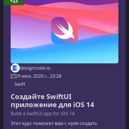
+23
Дополнительно вы узнаете, как интегрировать
данные из Contentful и работать с API через
Apollo
designcode.io
29 июл. 2020 г., 23:28
Swift
Создайте SwiftUI
приложение для iOS 14
Build a SwiftUI app for iOS 14
Этот курс поможет вам с нуля создать