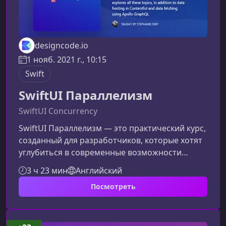
designcode.io
1 нояб. 2021 г., 10:15
Swift
SwiftUI Параллелизм
SwiftUI Concurrency
SwiftUI Параллелизм — это практический курс,
созданный для разработчиков, которые хотят
углубиться в современные возможности
SwiftUI. Параллелизм, жесты swipe,
3 ч 23 мин
Английский
продвинутый поиск, AttributedString и
Посмотреть
инструменты доступности — всё это стало
ключевыми темами WWDC21, и в рамках курса
вы шаг за шагом изучите применение этих
технологий в реальных приложениях.