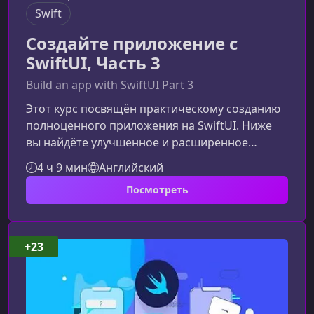
Swift
Создайте приложение с
SwiftUI, Часть 3
Build an app with SwiftUI Part 3
Этот курс посвящён практическому созданию
полноценного приложения на SwiftUI. Ниже
вы найдёте улучшенное и расширенное
описание, которое поможет пользователю
4 ч 9 мин
Английский
лучше понять структуру и пользу
Посмотреть
обучения.Что включает этот курсЧтобы
успешно пройти курс, вам потребуется
скачать исходные материалы. Они помогут
сравнивать ваш прогресс с демонстрацией
+23
преподавателя и быстрее осваивать приёмы
разработки. Готовые файлы дизайна для
удобной работы над и