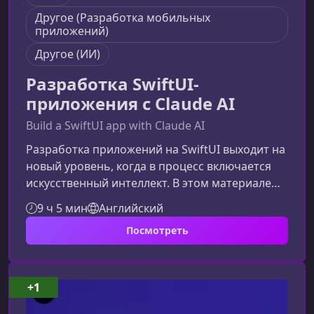
Другое (Разработка мобильных
приложений)
Другое (ИИ)
Разработка SwiftUI-
приложения с Claude AI
Build a SwiftUI app with Claude AI
Разработка приложений на SwiftUI выходит на
новый уровень, когда в процесс включается
искусственный интеллект. В этом материале
мы рассмотрим, как курс помогает освоить
9 ч 5 мин
Английский
современные подходы к созданию
Посмотреть
iOS‑интерфейсов, а также то, какую роль
играет Claude AI на каждом этапе
разработки.О чём этот курсКурс посвящён
полному циклу создания SwiftUI‑приложения
+1
— от проекта в Figma до рабочего прототипа.