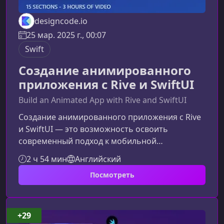
designcode.io
25 мар. 2025 г., 00:07
Swift
Создание анимированного
приложения с Rive и SwiftUI
Build an Animated App with Rive and SwiftUI
Создание анимированного приложения с Rive
и SwiftUI — это возможность освоить
современный подход к мобильной
разработке, где эстетика и интерактивность
2 ч 54 мин
Английский
играют ключевую роль. На курсе вы научитесь
Посмотреть
комбинировать визуальные эффекты,
анимации и архитектуру SwiftUI, чтобы
создавать приложения, которые не только
работают быстро, но и привлекают
+29