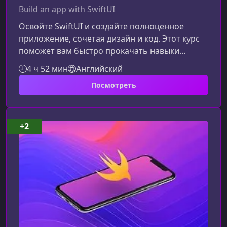
Build an app with SwiftUI
Освойте SwiftUI и создайте полноценное
приложение, сочетая дизайн и код. Этот курс
поможет вам быстро прокачать навыки
разработки интерфейсов и
4 ч 52 мин
Английский
прототипирования, даже если вы только
Посмотреть
начинаете работать с экосистемой Apple.Что
вы узнаете на курсеКурс построен так, чтобы
вы одновременно изучали основы SwiftUI и
применяли их в реальном проекте. Каждая
+2
секция соединяет дизайн, взаимодействие и
разработку, позволяя вам видеть результат
сразу.Интер