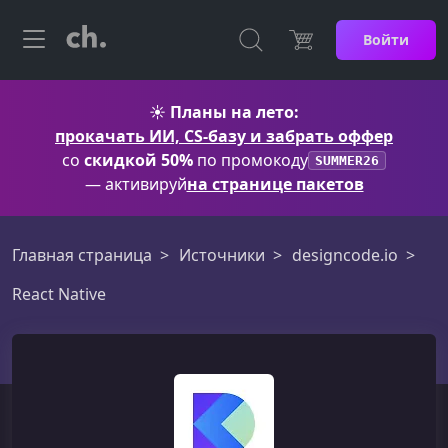
Войти
☀️
Планы на лето:
прокачать ИИ, CS-базу и забрать оффер
со
скидкой 50%
по промокоду
SUMMER26
— активируй
на странице пакетов
Главная страница
Источники
designcode.io
React Native