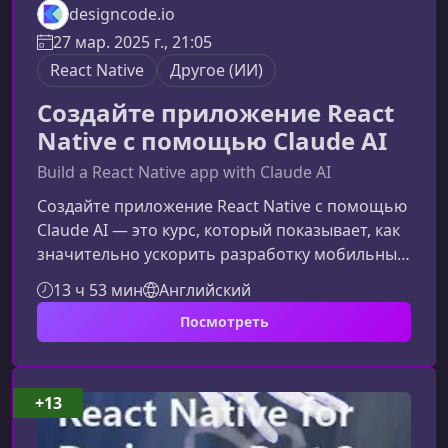
designcode.io
27 мар. 2025 г., 21:05
React Native
Другое (ИИ)
Создайте приложение React
Native с помощью Claude AI
Build a React Native app with Claude AI
Создайте приложение React Native с помощью
Claude AI — это курс, который показывает, как
значительно ускорить разработку мобильных
приложений, используя современные ИИ-
13 ч 53 мин
Английский
инструменты. Материал подойдёт тем, кто
Посмотреть
хочет повысить скорость работы, улучшить
качество кода и внедрить генеративный ИИ в
свой повседневный workflow.Что вы изучите в
этом курсеКурс охватывает ключевые подходы
+13
к созданию приложения на React Native с
опорой на Claude AI и другие