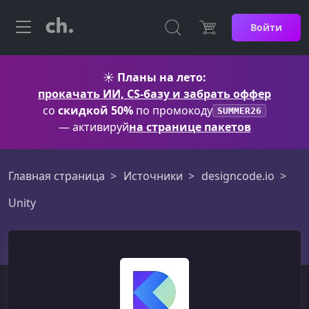
Войти
☀️
Планы на лето:
прокачать ИИ, CS-базу и забрать оффер
со
скидкой 50%
по промокоду
SUMMER26
— активируй
на странице пакетов
Главная страница
Источники
designcode.io
Unity