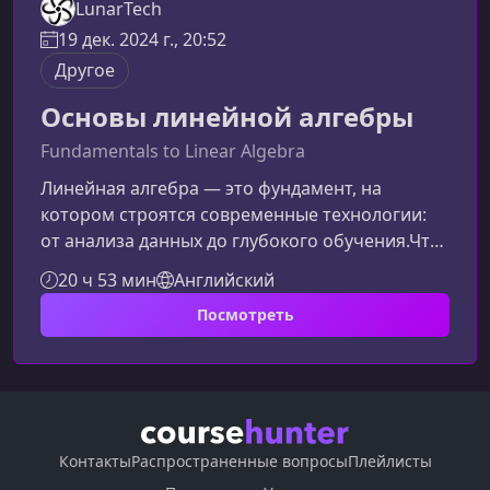
LunarTech
19 дек. 2024 г., 20:52
Другое
Основы линейной алгебры
Fundamentals to Linear Algebra
Линейная алгебра — это фундамент, на
котором строятся современные технологии:
от анализа данных до глубокого обучения.Что
такое курс «Основы линейной алгебры»Курс
20 ч 53 мин
Английский
знакомит студентов с ключевыми понятиями
Посмотреть
линейной алгебры и показывает, как
применять их для решения реальных
инженерных, научных и аналитических задач.
Программа сочетает теорию и практику,
позволяя уверенно работать с векторами,
матрицами, преобразованиями и методами,
Контакты
Распространенные вопросы
Плейлисты
лежащими в основ