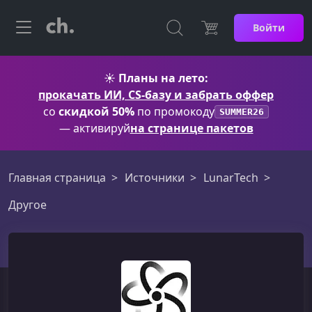
Войти
☀️
Планы на лето:
прокачать ИИ, CS-базу и забрать оффер
со
скидкой 50%
по промокоду
SUMMER26
— активируй
на странице пакетов
Главная страница
Источники
LunarTech
Другое