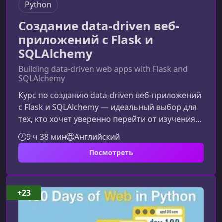
Python
Создание data-driven веб-
приложений с Flask и
SQLAlchemy
Building data-driven web apps with Flask and
SQLAlchemy
Курс по созданию data-driven веб‑приложений
с Flask и SQLAlchemy — идеальный выбор для
тех, кто хочет уверенно перейти от изучения
основ Python к созданию современных,
9 ч 38 мин
Английский
масштабируемых и управляемых данными
Посмотреть
веб‑приложений. Здесь вы получите
практический опыт и освоите ключевые
инструменты, востребованные в реальных
проектах.Что делает этот курс
+23
уникальнымПолный стек веб‑разработки
может показаться сложным: Python, базы