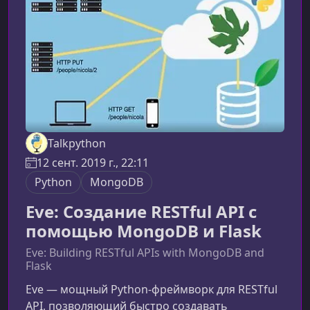
Python‑разработчики. Каждый пример сначала
показывает н
Talkpython
12 сент. 2019 г., 22:11
Python
MongoDB
Eve: Создание RESTful API с
помощью MongoDB и Flask
Eve: Building RESTful APIs with MongoDB and
Flask
Eve — мощный Python‑фреймворк для RESTful
API, позволяющий быстро создавать