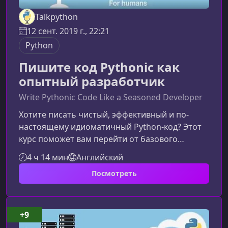
Talkpython
12 сент. 2019 г., 22:21
Python
Пишите код Pythonic как
опытный разработчик
Write Pythonic Code Like a Seasoned Developer
Хотите писать чистый, эффективный и по-
настоящему идиоматичный Python‑код? Этот
курс поможет вам перейти от базового
владения языком к профессиональному
4 ч 14 мин
Английский
уровню, показывая, как превращать
Посмотреть
Не‑Pythonic решения в элегантные, понятные
и быстрые Pythonic‑подходы.Что вы узнаете в
этом курсеКурс основан на практических
примерах и демонстрирует более 50 реальных
+9
приёмов, которые используют опытные