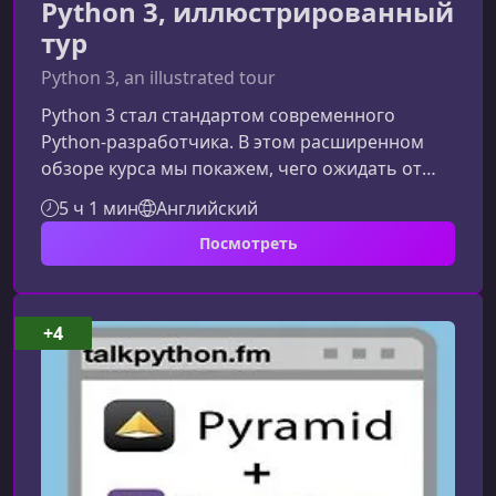
Python 3, иллюстрированный
тур
Python 3, an illustrated tour
Python 3 стал стандартом современного
Python-разработчика. В этом расширенном
обзоре курса мы покажем, чего ожидать от
обучения, какие навыки вы получите и почему
5 ч 1 мин
Английский
этот иллюстрированный тур по Python 3
Посмотреть
станет отличным шагом в вашем
профессиональном росте.Что представляет
собой курсКурс посвящён глубокому разбору
возможностей Python 3, включая новые
+4
синтаксические конструкции, улучшения
производительности и удобные инструменты
разработчика. Прог