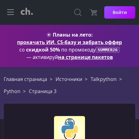
Войти
☀️
Планы на лето:
прокачать ИИ, CS-базу и забрать оффер
со
скидкой 50%
по промокоду
SUMMER26
— активируй
на странице пакетов
Главная страница
Источники
Talkpython
Python
Страница 3