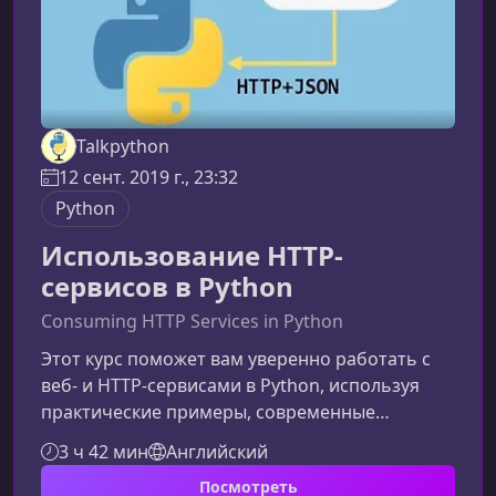
Talkpython
12 сент. 2019 г., 23:32
Python
Использование HTTP-
сервисов в Python
Consuming HTTP Services in Python
Этот курс поможет вам уверенно работать с
веб- и HTTP‑сервисами в Python, используя
практические примеры, современные
инструменты и реальные API. Вы узнаете, как
3 ч 42 мин
Английский
интегрировать внешние сервисы,
Посмотреть
обрабатывать данные и создавать