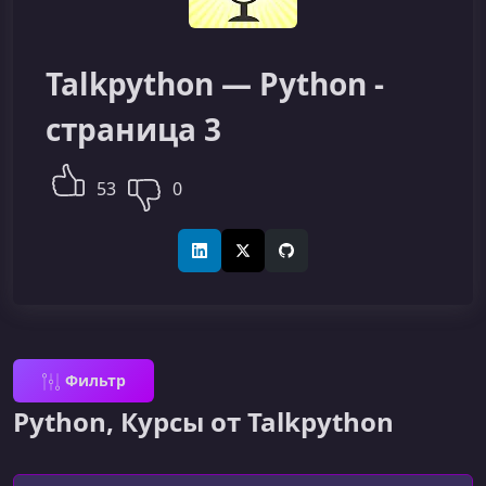
Talkpython — Python -
страница 3
53
0
LinkedIn
X (Twitter)
GitHub
Фильтр
Python, Курсы от Talkpython