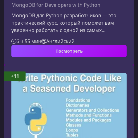
MongoDB for Developers with Python
MongoDB для Python разработчиков — это
практический курс, который поможет вам
уверенно работать с одной из самых
популярных NoSQL‑баз данных, создавать
6 ч 55 мин
Английский
высокопроизводительные приложения и
Посмотреть
понимать, как эффективно использовать
MongoDB в реальных проектах.Общее
описание курсаКурс предлагает не просто
обзор MongoDB, а глубокое погружение в
+11
экосистему, включая работу с нативной
оболочкой, использование PyMongo и
интеграцию с mongoengine — ODM для