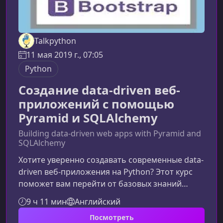
Talkpython
11 мая 2019 г., 07:05
Python
Создание data-driven веб-
приложений с помощью
Pyramid и SQLAlchemy
Building data-driven web apps with Pyramid and
SQLAlchemy
Хотите уверенно создавать современные data-
driven веб‑приложения на Python? Этот курс
поможет вам перейти от базовых знаний
языка к реальной разработке приложений на
9 ч 11 мин
Английский
Pyramid и SQLAlchemy — от архитектуры до
Посмотреть
развёртывания.Что делает этот курс