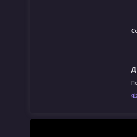
С
Д
По
gi