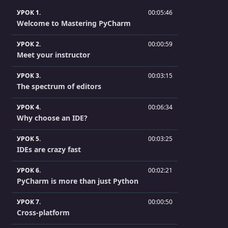
УРОК 1.
00:05:46
Welcome to Mastering PyCharm
УРОК 2.
00:00:59
Meet your instructor
УРОК 3.
00:03:15
The spectrum of editors
УРОК 4.
00:06:34
Why choose an IDE?
УРОК 5.
00:03:25
IDEs are crazy fast
УРОК 6.
00:02:21
PyCharm is more than just Python
УРОК 7.
00:00:50
Cross-platform