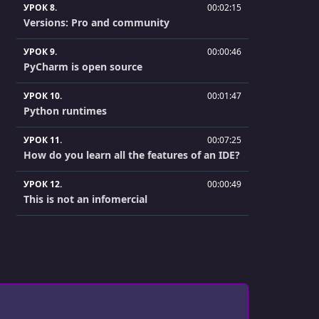
УРОК 8.
00:02:15
Versions: Pro and community
УРОК 9.
00:00:46
PyCharm is open source
УРОК 10.
00:01:47
Python runtimes
УРОК 11.
00:07:25
How do you learn all the features of an IDE?
УРОК 12.
00:00:49
This is not an infomercial
УРОК 13.
00:00:39
Get the source code on github
УРОК 14.
00:02:05
Video player: A quick feature tour
УРОК 15.
00:04:22