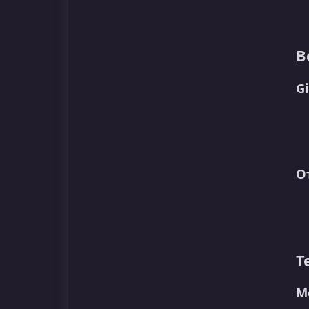
В
G
О
Т
М