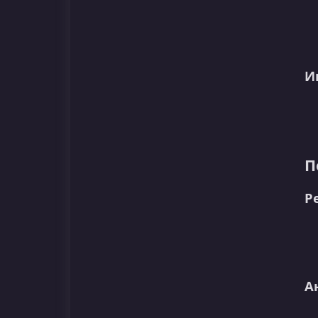
И
П
Р
А