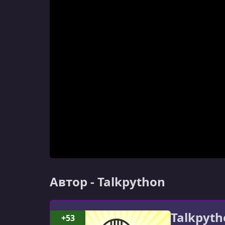
Автор - Talkpython
Talkpyth
+53