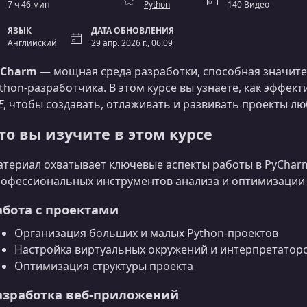
7 ч 46 мин
Python
140 Видео
ЯЗЫК
ДАТА ОБНОВЛЕНИЯ
Английский
29 апр. 2026 г., 06:09
yCharm
— мощная среда разработки, способная значите
thon‑разработчика. В этом курсе вы узнаете, как эффек
E
, чтобы создавать, отлаживать и развивать проекты л
то вы изучите в этом курсе
териал охватывает ключевые аспекты работы в PyChar
офессиональных инструментов анализа и оптимизации 
абота с проектами
Организация больших и малых Python‑проектов
Настройка виртуальных окружений и интерпретатор
Оптимизация структуры проекта
азработка веб‑приложений