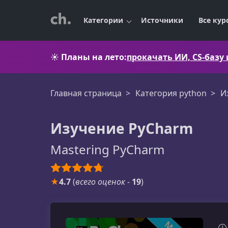
Категории
Источники
Все кур
☀️
Планы на лето:
прокачать ИИ, CS-базу
Главная страница
Категория python
И
Изучение PyCharm
Mastering PyCharm
★
4.7
(
всего оценок
-
19
)