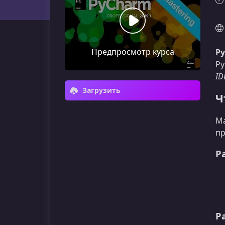
Предпросмотр курса
P
Py
ID
Загрузить
Ч
Ма
пр
Р
Р