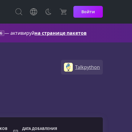
Войти
— активируй
на странице пакетов
6
Talkpython
ОКОВ
ДАТА ДОБАВЛЕНИЯ