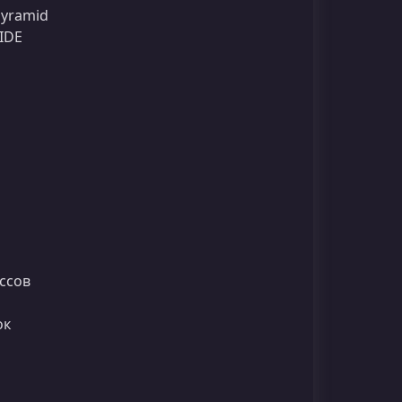
Pyramid
IDE
ссов
ок