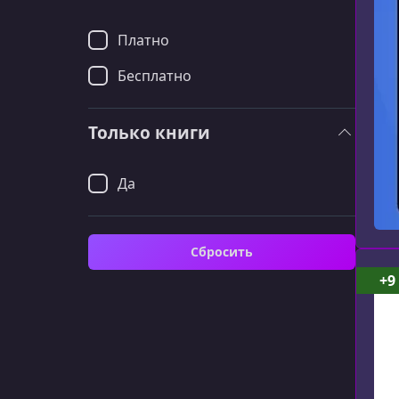
Платно
Бесплатно
Только книги
Да
Сбросить
+9