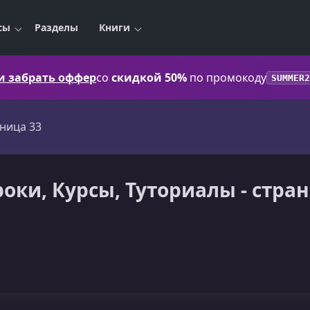
сы
Разделы
Книги
 и забрать оффер
со
скидкой 50%
по промокоду
SUMMER2
ница 33
оки, Курсы, Туториалы - стра