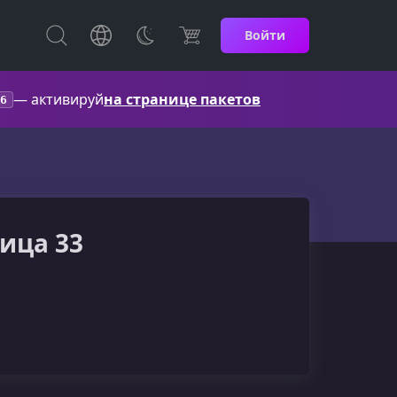
Войти
— активируй
на странице пакетов
6
ница 33