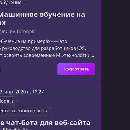
обучение
 Машинное обучение на
ах
ing by Tutorials
бучение на примерах» — это
 руководство для разработчиков iOS,
т освоить современные ML‑технологии и
в реальные приложения. Книга сочетает
меры кода и пошаговые проекты,
й
Посмотреть
тро перейти от изучения концепций к их
то вы узнаете из книгиМатериал книги
ключевые фреймворки и техники
29 апр. 2020 г., 18:27
учения в экосистеме Apple.Работа с
ode.js
обный разбор возм
естественного языка
е чат-бота для веб-сайта