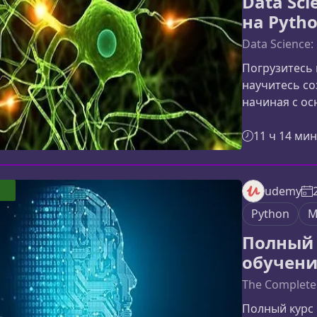
Data Sci
на Pyth
Data Science:
Погрузитесь 
научитесь со
начиная с о
техниками по
поможет вам 
11 ч 14 мин
работают глу
применять их
этом курсеКур
udemy
понять механ
Python
М
самостоятел
Полный 
обучени
The Complete
Полный курс 