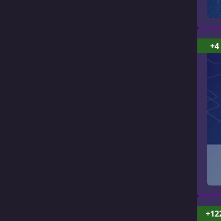
+4
+12