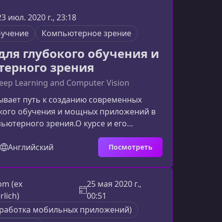
и курсаНачальная часть программы
стории становления искусственного
23 июл. 2020 г., 23:18
и базовым принципам работы
бучение
Компьютерное зрение
льных систем.Основные понятия И
 для глубокого обучения и
ерного зрения
Deep Learning and Computer Vision
ывает путь к созданию современных
окого обучения и мощных приложений в
ьютерного зрения.О курсе и его
зможностяхЭтот курс ориентирован на
т уверенно работать с PyTorch и
Английский
Посмотреть
рофессиональные приложения Deep
omputer Vision. Обучение построено по
актика прежде всего», что позволяет
om (ex
25 мая 2020 г.,
одить от теории к реальным
lich)
00:51
ему стоит изучать PyTorchPyTo
зработка мобильных приложений)