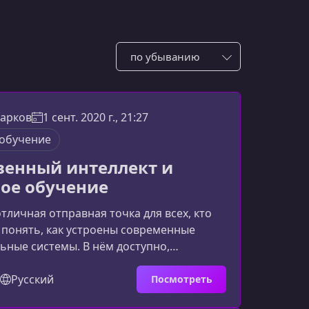
Сотировать по:
арков
1 сент. 2020 г., 21:27
обучение
венный интеллект и
ое обучение
отличная отправная точка для всех, кто
 понять, как устроены современные
ьные системы. В нём доступно,
льно и практично разбираются ключевые
И и машинного обучения, а также
Русский
Посмотреть
имеры их применения.Ключевые темы