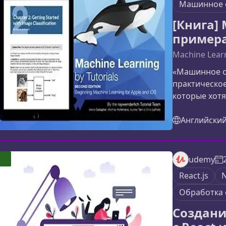
Машинное 
[Книга]
пример
Machine Learn
«Машинное о
практическое
которые хотя
внедрять их 
теорию, при
Английски
позволяя быс
применению.Ч
охватывает 
udemy
машинного об
React.js
N
Core MLПодр
Обработка 
Создани