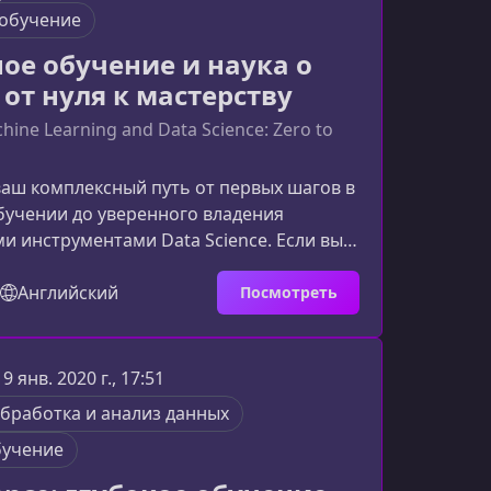
перейти к более продвинутым моделям:
обучение
грессия — ф
е обучение и наука о
 от нуля к мастерству
ine Learning and Data Science: Zero to
ваш комплексный путь от первых шагов в
учении до уверенного владения
 инструментами Data Science. Если вы
ть Python, анализ данных, глубокое
аучиться строить реальные проекты, —
Английский
Посмотреть
 создан для вас.Что делает этот курс
урс сочетает в себе фундаментальные
тические задания и реальные проекты,
19 янв. 2020 г., 17:51
гут вам подготовиться к работе в
бработка и анализ данных
н разра
бучение