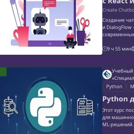
с React 
Create Chatbo
Создание чат-
и DialogFlow
современных 
материале вы
научитесь и 
9 ч 55 мин
профессионал
курсаКурс п
полноценного
Учебный
научитесь св
«Специал
частью на No
Python
М
Python 
Этот курс по
для машинно
ML‑решений.
которые хот