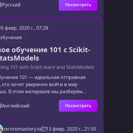
и, понимать алгоритмы и применять их в
Русский
Посмотреть
оектах.О курсеОбучение охватывает
мпоненты экосистемы Python для
учения: от базовых структур данных до
26 февр. 2020 г., 07:28
двинутыми моделями. Курс основан на
обучение
м опыте пр
 обучение 101 с Scikit-
StatsModels
ing 101 with Scikit-learn and StatsModels
учение 101 — идеальная отправная
х, кто хочет уверенно войти в мир
ых. В этом материале мы разберём
примере Scikit‑learn и StatsModels и
к эти инструменты помогают применять
Английский
Посмотреть
актике.Что вы узнаете из курсаМатериал
збирает три ключевых направления
о машинного обучения, без которых
zerotomastery.io
13 февр. 2020 г., 21:50