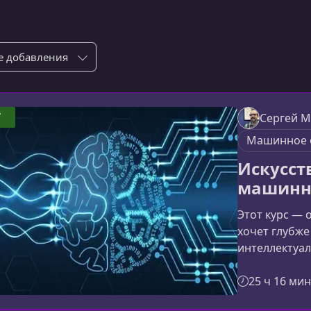
ровка по:
7
Сергей М
Машинное 
Искусст
машинн
Этот курс — 
хочет глубже
интеллектуал
последовате
концепции И
25 ч 16 мин
реальные пр