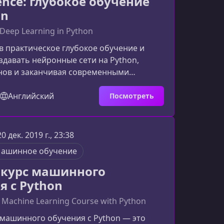
ence: глубокое обучение
on
 Deep Learning in Python
в практическое глубокое обучение и
здавать нейронные сети на Python,
снов и заканчивая современными
строения моделей. Этот материал
уверенно разбираться в том, как
Английский
Посмотреть
бинные модели «под капотом» и как
 в реальных проектах.Что вы узнаете на
с создан для тех, кто хочет глубже
20 дек. 2019 г., 23:38
ику глубокого обучения и научиться
ашинное обучение
ьно реализовывать мод
курс машинного
я с Python
 Machine Learning Course with Python
машинного обучения с Python — это