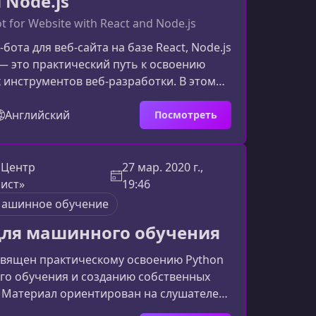
и Node.js
t for Website with React and Node.js
бота для веб-сайта на базе React, Node.js
 — это практический путь к освоению
инструментов веб‑разработки. В этом
 узнаете, как организован курс, чему вы
чем он будет полезен для вашего
Английский
Посмотреть
ьного роста.Что вы создадите в рамках
освящен пошаговой разработке
 чат-бота для веб-страницы. Вы
 Центр
27 мар. 2020 г.,
язывать фронтенд на React с серверной
ист»
19:46
de.js
ашинное обучение
для машинного обучения
священ практическому освоению Python
го обучения и созданию собственных
 Материал ориентирован на слушателей,
ят уверенно работать с современными