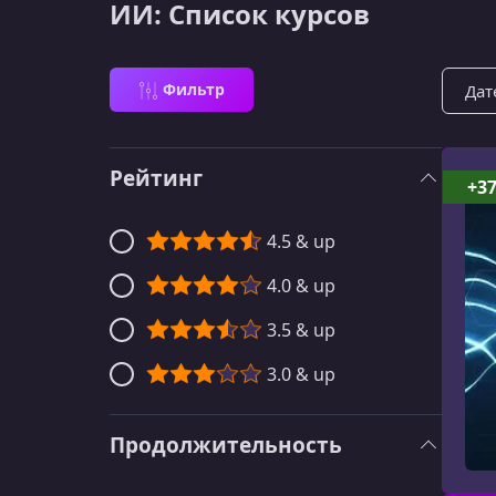
ИИ: Список курсов
Сорти
Фильтр
Рейтинг
+3
4.5 & up
4.0 & up
3.5 & up
3.0 & up
Продолжительность