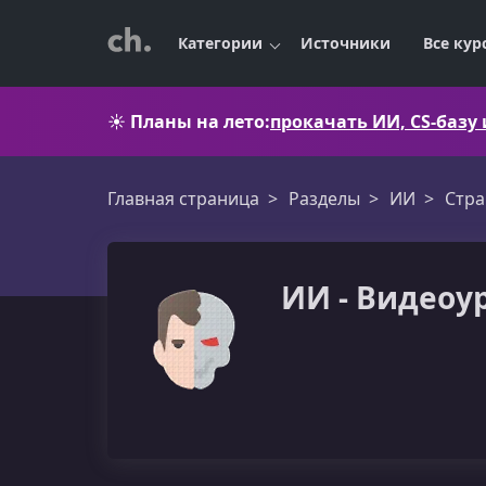
Категории
Источники
Все кур
☀️
Планы на лето:
прокачать ИИ, CS-базу
Главная страница
Разделы
ИИ
Стра
ИИ - Видеоур