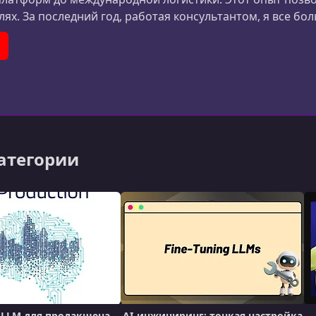
лях. За последний год, работая консультантом, я все бо
 ИИ можно усиливать бизнес и решать его ключевые в
er)
ouTube
категории
 LLM для продакшена
AI-инжиниринг: тонкая настройка