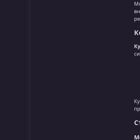
Ме
вн
ре
К
Ку
си
К
пр
С
М