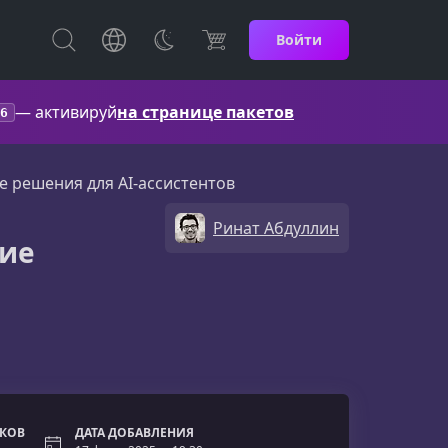
Войти
— активируй
на странице пакетов
6
 решения для AI-ассистентов
Ринат Абдуллин
кие
ОКОВ
ДАТА ДОБАВЛЕНИЯ