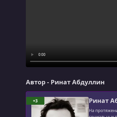
Автор - Ринат Абдуллин
Ринат А
+3
На протяжени
социальных п