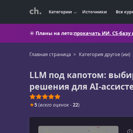
Категории
Источники
Все кур
☀️
Планы на лето:
прокачать ИИ, CS-базу
Главная страница
Категория другое (ии)
LLM под капотом: выб
решения для AI-ассист
★
5
(
всего оценок
-
22
)