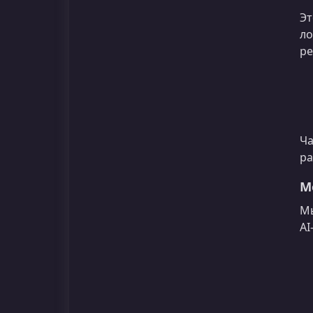
Эт
ло
ре
Ча
ра
М
Мы
AI