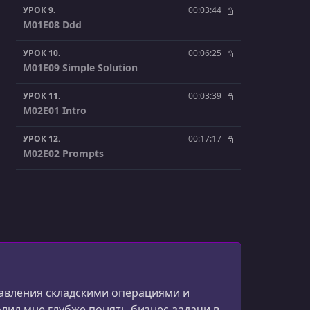
УРОК 9.
00:03:44
M01E08 Ddd
УРОК 10.
00:06:25
M01E09 Simple Solution
УРОК 11.
00:03:39
M02E01 Intro
УРОК 12.
00:17:17
M02E02 Prompts
УРОК 13.
00:07:28
M02E03 Prompts 2
УРОК 14.
00:05:05
M02E04 Kb
УРОК 15.
00:05:28
M02E05 Learn
равления складскими операциями и
лил мне глубже понять бизнес-задачи в