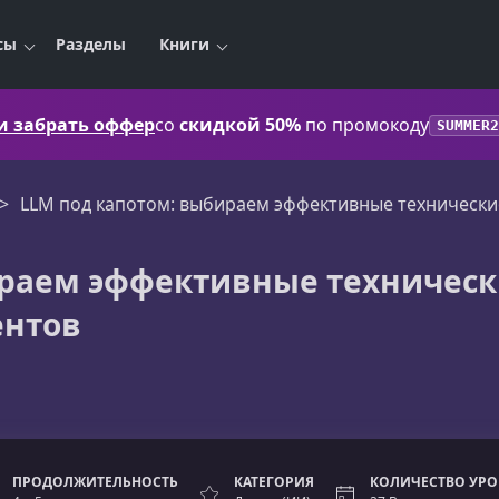
сы
Разделы
Книги
 и забрать оффер
со
скидкой 50%
по промокоду
SUMMER2
LLM под капотом: выбираем эффективные технические
ираем эффективные техничес
ентов
ПРОДОЛЖИТЕЛЬНОСТЬ
КАТЕГОРИЯ
КОЛИЧЕСТВО УР