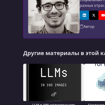
разных отрас
возможностей
LinkedIn
X (Twitt
Y
Автор
Другие материалы в этой 
LLM в 100 иллюстрациях
Создание