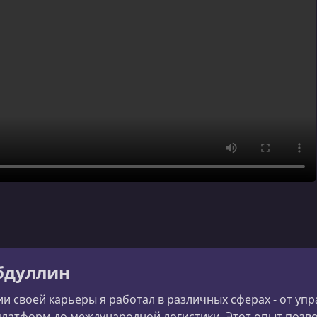
бдуллин
и своей карьеры я работал в различных сферах - от уп
латформ до международной логистики. Этот опыт позво