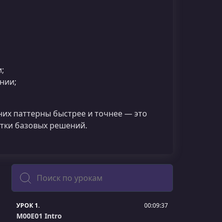
;
нии;
них паттерны быстрее и точнее — это
тки базовых решений.
Поиск
УРОК 1.
00:09:37
M00E01 Intro