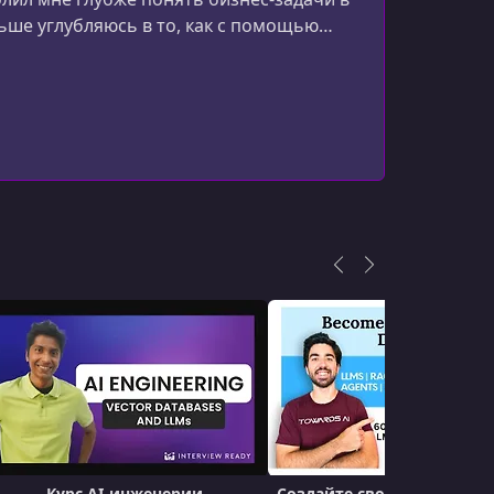
УРОК 16.
00:11:39
льше углубляюсь в то, как с помощью
M02E06 Search
ызовы.
УРОК 17.
00:08:09
M02E07 Sandbox
УРОК 18.
00:07:35
M02E08 Router
УРОК 19.
00:08:26
M02E09 Distill
УРОК 20.
00:13:36
M02E10 Agents
УРОК 21.
00:05:50
M02E11 Workflow
УРОК 22.
00:15:41
M02E12 Human In Loop
УРОК 23.
00:07:16
Курс AI-инженерии
Создайте свой первый про