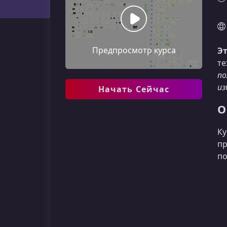
Предпросмотр курса
Эт
те
по
из
Начать Сейчас
О
Ку
пр
по