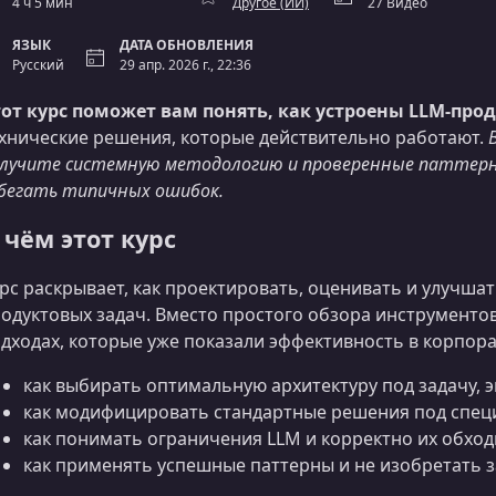
4 ч 5 мин
Другое (ИИ)
27 Видео
ЯЗЫК
ДАТА ОБНОВЛЕНИЯ
Русский
29 апр. 2026 г., 22:36
от курс поможет вам понять, как устроены LLM-про
хнические решения, которые действительно работают.
лучите системную методологию и проверенные паттерн
бегать типичных ошибок.
 чём этот курс
рс раскрывает, как проектировать, оценивать и улучша
одуктовых задач. Вместо простого обзора инструменто
дходах, которые уже показали эффективность в корпора
как выбирать оптимальную архитектуру под задачу, 
как модифицировать стандартные решения под спец
как понимать ограничения LLM и корректно их обход
как применять успешные паттерны и не изобретать за