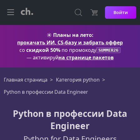
Войти
☀️
Планы на лето:
прокачать ИИ, CS-базу и забрать оффер
со
скидкой 50%
по промокоду
SUMMER26
— активируй
на странице пакетов
Главная страница
Категория python
Python в профессии Data Engineer
Python в профессии Data
Engineer
Python for Data Engineers