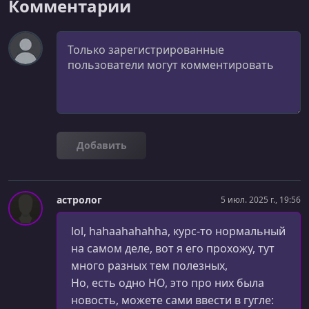
Параметры по умолчанию внутри функции
Комментарии
УРОК 25.
00:11:53
Комментарий
Распаковка позиционных параметров
УРОК 26.
00:20:12
Произвольное число параметров
УРОК 27.
00:14:42
Рекурсия
Добавить
УРОК 28.
00:13:58
Встроенные функции в Python
астролог
5 июл. 2025 г., 19:56
УРОК 29.
00:12:18
Встроенные функции (часть 2)
lol, hahaahahahha, курс-то нормальный
УРОК 30.
00:10:14
на самом деле, вот я его прохожу, тут
Практика по функциям
много разных тем полезных,
Но, есть одно НО, это про них была
УРОК 31.
00:23:08
новость, можете сами ввести в гугле:
Практика: калькулятор (часть 1)