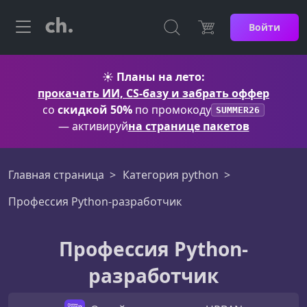
Войти
☀️
Планы на лето:
прокачать ИИ, CS-базу и забрать оффер
со
скидкой 50%
по промокоду
SUMMER26
— активируй
на странице пакетов
Главная страница
Категория python
Профессия Python-разработчик
Профессия Python-
разработчик