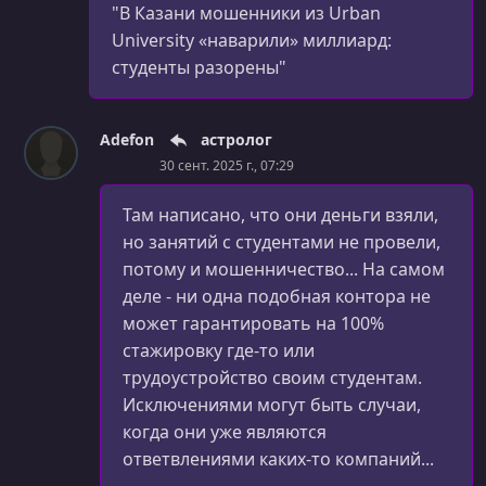
"В Казани мошенники из Urban
УРОК 32.
00:22:48
University «наварили» миллиард:
Практика: калькулятор-финал (часть 2)
студенты разорены"
УРОК 33.
01:02:18
Вебинар по модулю «Подробнее о функциях»
Adefon
астролог
УРОК 34.
00:21:11
30 сент. 2025 г., 07:29
Модули и пакеты
Там написано, что они деньги взяли,
УРОК 35.
00:14:48
но занятий с студентами не провели,
Модули: способы импортирования кода
потому и мошенничество... На самом
деле - ни одна подобная контора не
УРОК 36.
00:15:28
Создание пакетов и компилированные файлы
может гарантировать на 100%
стажировку где-то или
УРОК 37.
00:11:29
трудоустройство своим студентам.
Пакеты и способы импорта
Исключениями могут быть случаи,
когда они уже являются
УРОК 38.
00:14:53
Пространство имен (часть 1)
ответвлениями каких-то компаний...