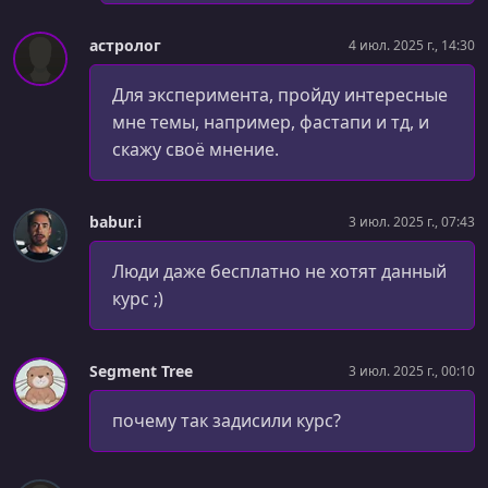
УРОК 39.
00:17:30
Пространство имен (часть 2) и области видимости
астролог
4 июл. 2025 г., 14:30
УРОК 40.
00:12:00
Для эксперимента, пройду интересные
Практика (часть 1)
мне темы, например, фастапи и тд, и
скажу своё мнение.
УРОК 41.
00:07:11
Практика (часть 2)
УРОК 42.
00:08:32
babur.i
3 июл. 2025 г., 07:43
Классы и объекты
Люди даже бесплатно не хотят данный
УРОК 43.
00:10:19
курс ;)
Атрибуты и методы объекта. self
УРОК 44.
00:11:36
Segment Tree
3 июл. 2025 г., 00:10
Специальные методы классов
почему так задисили курс?
УРОК 45.
00:12:17
Перегрузка операторов
УРОК 46.
00:09:47