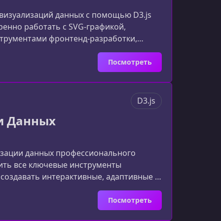
визуализаций данных с помощью D3.js
веренно работать с SVG‑графикой,
трументами фронтенд‑разработки,
ие данных в режиме реального
шагом проводит через ключевые
Посмотреть
нять
D3.js
ии Данных
лизации данных профессионального
оить все ключевые инструменты
 создавать интерактивные, адаптивные и
едставляет собой D3.js и зачем он
оторая позволяет связывать данные с
Посмотреть