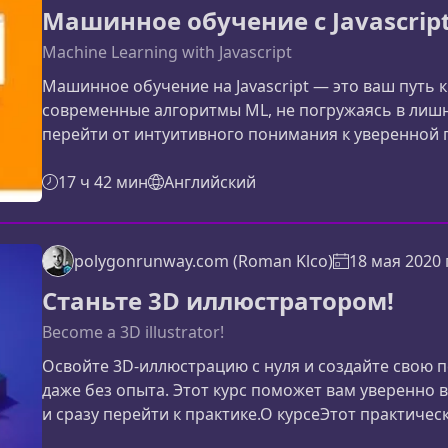
Машинное обучение с Javascrip
Machine Learning with Javascript
Машинное обучение на Javascript — это ваш путь 
современные алгоритмы ML, не погружаясь в лиш
перейти от интуитивного понимания к уверенной 
создания собственных ML‑приложений в браузере и
машинное обучение именно на JavascriptJavascript
17 ч 42 мин
Английский
Machine Learning. Его синтаксис интуитивно
polygonrunway.com (Roman Klco)
18 мая 2020 г
Станьте 3D иллюстратором!
Become a 3D illustrator!
Освойте 3D‑иллюстрацию с нуля и создайте свою 
даже без опыта. Этот курс поможет вам уверенно 
и сразу перейти к практике.О курсеЭтот практичес
дизайнеров и иллюстраторов, которые хотят быст