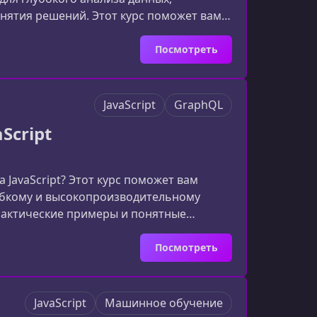
нятия решений. Этот курс поможет вам
иалиста, работающего с реальными
тика бизнес-данных стала критически
Посмотреть
тратеги
JavaScript
GraphQL
Script
 JavaScript? Этот курс поможет вам
гибкому и высокопроизводительному
рактические примеры и понятные
своить GraphQL.Почему разработчикам
артом коммуникации между клиентом и
Посмотреть
JavaScript
Машинное обучение