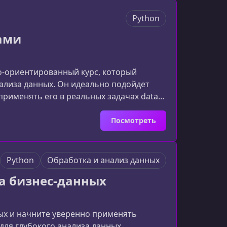
Python
тами
ко‑ориентированный курс, который
нализа данных. Он идеально подойдет
к применять его в реальных задачах data
 индустрии.Что даст вам этот
проектов, которые последовательно
Посмотреть
Python
Обработка и анализ данных
а бизнес-данных
ых и начните уверенно применять
для глубокого анализа данных,