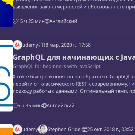
выявления закономерностей и обоснованного при
пройти путь от новичка до востребованного спец
кейсами и корпоративными данными.Почему анали
15 ч 25 мин
Английский
важным навыкомВ мире, где данные определяют с
udemy
18 мар. 2020 г., 17:58
GraphQL для начинающих с Java
GraphQL for beginners with JavaScript
Хотите быстро и понятно разобраться с GraphQL на
перейти от классического REST к современному, 
подходу работы с данными. Оптимальный темп, п
объяснения — всё, что нужно, чтобы уверенно о
стоит изучить GraphQLGraphQL становится станд
5 ч 35 мин
Английский
сервером благодаря своей гибкости, скорости и
udemy
Stephen Grider
25 окт. 2018 г., 03:52