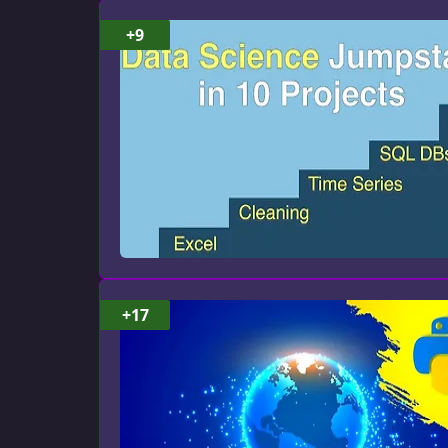
+9
+17