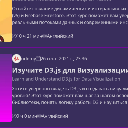
Освойте создание динамических и интерактивных 
(v5) и Firebase Firestore. Этот курс поможет вам у
реальными потоками данных и современными инс
создавая графики, которые реагируют на изменен
времени.Что вы изучите в этом курсеКурс шаг за 
10 ч 21 мин
Английский
возможности D3.js и Firestore, помогая глубоко по
udemy
26 сент. 2021 г., 23:36
Изучите D3.js для Визуализац
Learn and Understand D3.js for Data Visualization
Хотите уверенно владеть D3.js и создавать визуа
уровня? Этот курс поможет вам шаг за шагом осв
библиотеки, понять логику работы D3 и научиться
эстетичные графики для реальных проектов.Что пр
нуженD3.js — это мощная JavaScript‑библиотека, к
9 ч 0 мин
Английский
элементами DOM и создавать на их основе