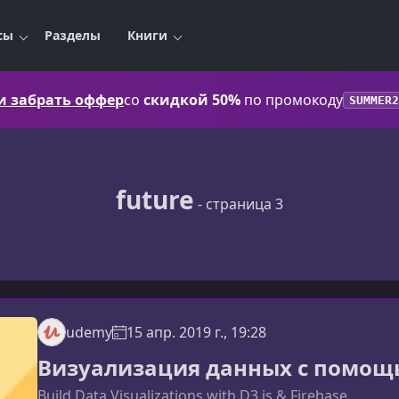
сы
Разделы
Книги
 и забрать оффер
со
скидкой 50%
по промокоду
SUMMER2
future
- страница 3
udemy
15 апр. 2019 г., 19:28
Визуализация данных с помощью
Build Data Visualizations with D3.js & Firebase