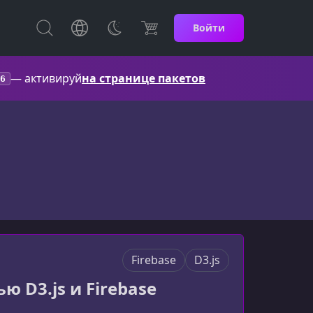
Войти
— активируй
на странице пакетов
6
Firebase
D3.js
 D3.js и Firebase