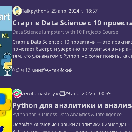
Talkpython
25 апр. 2024 г., 18:57
Старт в Data Science с 10 проек
Data Science Jumpstart with 10 Projects Course
Старт в Data Science с 10 проектами — это практи
помогает быстро и уверенно погрузиться в мир а
тем, кто уже знаком с Python, но хочет понять, ка
science, используя инструменты, востребованные в
курсПрограмма курса построена вокруг реальных 
3 ч 12 мин
Английский
проводят вас через ключевые этапы рабо
zerotomastery.io
29 апр. 2022 г., 00:59
Python для аналитики и анализ
Python for Business Data Analytics & Intelligence
Освойте ключевые навыки аналитики бизнес-данн
Python, современные инструменты и методологии 