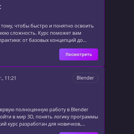
t
к тому, чтобы быстро и понятно освоить
нюю сложность. Курс поможет вам
практике: от базовых концепций до
 Node.js.Почему стоит изучать
 предлагает более плавный вход в мир
Посмотреть
Blender
., 11:21
первую полноценную работу в Blender
войти в мир 3D, понять логику программы
кий курс разработан для новичков,
ро и эффективно освоить