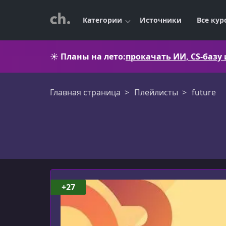
Категории
Источники
Все кур
☀️
Планы на лето:
прокачать ИИ, CS-базу
Главная страница
Плейлисты
future
future
+27