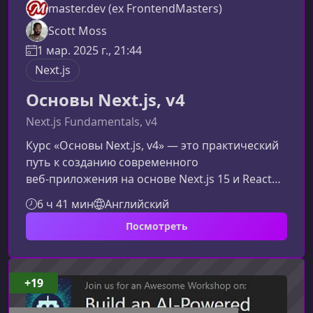
master.dev (ex FrontendMasters)
Scott Moss
1 мар. 2025 г., 21:44
Next.js
Основы Next.js, v4
Next.js Fundamentals, v4
Курс «Основы Next.js, v4» — это практический
путь к созданию современного
веб‑приложения на основе Next.js 15 и React
19. Материал ориентирован на
6 ч 41 мин
Английский
разработчиков, которые хотят быстро освоить
Посмотреть
ключевые концепции фреймворка, научиться
работать с серверными компонентами,
данными, кешированием и
развертыванием.Что вы создадите в ходе
+19
обученияНа протяжении курса вы разовьёте