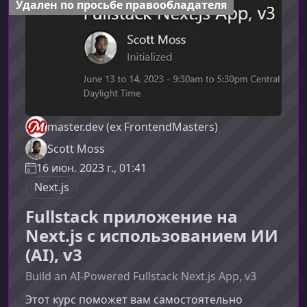
приложение для обзоров фильмов — от
Удален по просьбе правообладателя
базовой структуры до готового продукта.
master.dev (ex FrontendMasters)
Scott Moss
16 июн. 2023 г., 01:41
Next.js
Fullstack приложение на
Next.js с использованием ИИ
(AI), v3
Build an AI-Powered Fullstack Next.js App, v3
Этот курс поможет вам самостоятельно