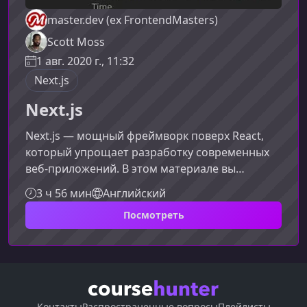
master.dev (ex FrontendMasters)
Scott Moss
1 авг. 2020 г., 11:32
Next.js
Next.js
Next.js — мощный фреймворк поверх React,
который упрощает разработку современных
веб-приложений. В этом материале вы
получите расширенное представление о
3 ч 56 мин
Английский
возможностях Next.js, его преимуществах,
Посмотреть
ключевых функциях и типичных сценариях
использования — от первых шагов до
продвинутых оптимизаций.Что такое Next.js и
почему он важенNext.js предлагает
разработчикам гибкость, скорость работы и
улучшенный пользовательский опыт. Он
Контакты
Распространенные вопросы
Плейлисты