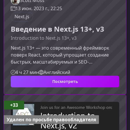
Scott Moss
13 июн. 2023 г., 22:25
Next.js
Введение в Next.js 13+, v3
Introduction to Next.js 13+, v3
Next.js 13+ — это современный фреймворк
поверх React, который упрощает создание
быстрых, масштабируемых и SEO-
оптимизированных веб‑приложений. В этом
4 ч 27 мин
Английский
материале вы узнаете, что делает Next.js
Посмотреть
особенным, почему он стал стандартом в
разработке на React и как его возможности
помогут вам быстрее строить
продакшн‑готовые проекты.Что такое Next.js
+33
13+ и почему он важенNext.js предлагает
архитектуру, которая сочетает в себе мощь
Удален по просьбе правообладателя
React и улучшенные мех